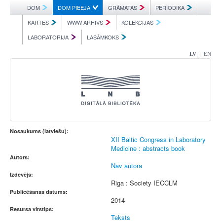
DOM
DOM PIEEJA
GRĀMATAS
PERIODIKA
KARTES
WWW ARHĪVS
KOLEKCIJAS
LABORATORIJA
LASĀMKOKS
|
LV
EN
Nosaukums (latviešu):
XII Baltic Congress in Laboratory
Medicine : abstracts book
Autors:
Nav autora
Izdevējs:
Riga : Society IECCLM
Publicēšanas datums:
2014
Resursa virstips:
Teksts