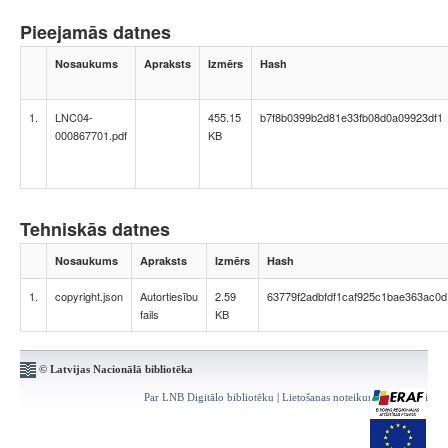
Pieejamās datnes
Nosaukums
Apraksts
Izmērs
Hash
1.
LNC04-
455.15
b7f8b0399b2d81e33fb08d0a09923df1
000867701.pdf
KB
Tehniskās datnes
Nosaukums
Apraksts
Izmērs
Hash
1.
copyright.json
Autortiesību
2.59
63779f2adbfdf1caf925c1bae363ac0d
fails
KB
© Latvijas Nacionālā bibliotēka
Par LNB Digitālo bibliotēku
|
Lietošanas noteikumi
|
Kontakti