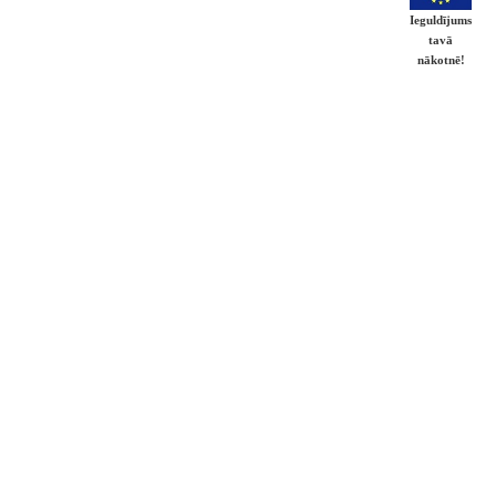
Ieguldījums
tavā
nākotnē!