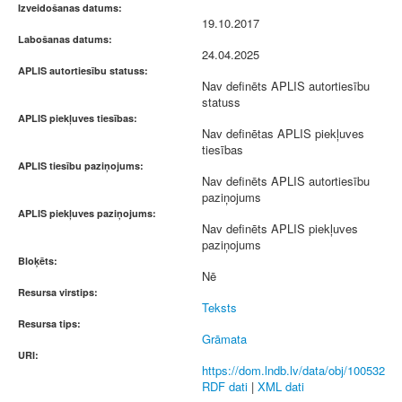
Izveidošanas datums:
19.10.2017
Labošanas datums:
24.04.2025
APLIS autortiesību statuss:
Nav definēts APLIS autortiesību
statuss
APLIS piekļuves tiesības:
Nav definētas APLIS piekļuves
tiesības
APLIS tiesību paziņojums:
Nav definēts APLIS autortiesību
paziņojums
APLIS piekļuves paziņojums:
Nav definēts APLIS piekļuves
paziņojums
Bloķēts:
Nē
Resursa virstips:
Teksts
Resursa tips:
Grāmata
URI:
https://dom.lndb.lv/data/obj/100532
RDF dati
|
XML dati