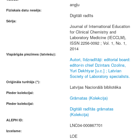
angļu
Fiziskais datu nesējs:
Digitāli radīts
Sērija:
Journal of International Education
for Clinical Chemistry and
Laboratory Medicine (IECCLM),
ISSN 2256-0092 ; Vol. 1, No. 1,
2014
Vispārīgās piezīmes (latviešu):
Autori, līdzradītāji: editorial board:
editor-in chief Dzintars Ozolins,
Yuri Dekhtyar [u.c.] ; Latvian
Society of Laboratory specialists.
Oriģināla turētājs (*):
Latvijas Nacionālā bibliotēka
Pieder kolekcijai:
Grāmatas (Kolekcija)
Pieder kolekcijai:
Digitāli radītās grāmatas
(Kolekcija)
ALEPH ID:
LNC04-000867701
Izcelsme:
LOE