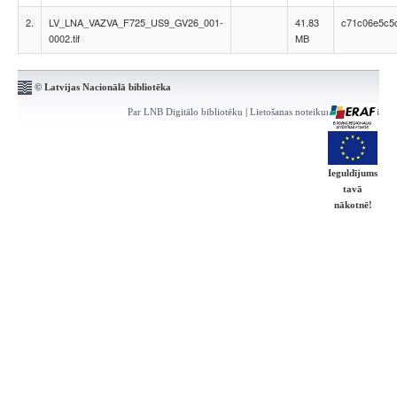
2.
LV_LNA_VAZVA_F725_US9_GV26_001-
41.83
c71c06e5c5
0002.tif
MB
© Latvijas Nacionālā bibliotēka
Par LNB Digitālo bibliotēku
|
Lietošanas noteikumi
|
Kontakti
Ieguldījums
tavā
nākotnē!