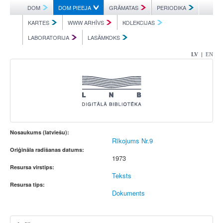
DOM
DOM PIEEJA
GRĀMATAS
PERIODIKA
KARTES
WWW ARHĪVS
KOLEKCIJAS
LABORATORIJA
LASĀMKOKS
|
LV
EN
Nosaukums (latviešu):
Rīkojums Nr.9
Oriģināla radīšanas datums:
1973
Resursa virstips:
Teksts
Resursa tips:
Dokuments