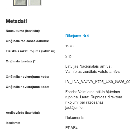
Metadati
Nosaukums (latviešu):
Rīkojums Nr.9
Oriģināla radīšanas datums:
1973
Fiziskais raksturojums (latviešu):
2 lp.
Oriģināla turētājs (*):
Latvijas Nacionālais arhīvs.
Valmieras zonālais valsts arhīvs
Oriģināla novietojuma kods:
LV_LNA_VAZVA_F725_US9_GV26_0
Oriģināla novietojuma kods:
Fonds: Valmieras stikla šķiedras
rūpnīca. Lieta: Rūpnīcas direktora
rīkojumi par ražošanas
jautājumiem
Atslēgvārds (latviešu):
Dokuments
Izcelsme:
ERAF4