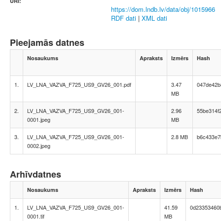
URI:
https://dom.lndb.lv/data/obj/1015966
RDF dati
|
XML dati
Pieejamās datnes
Nosaukums
Apraksts
Izmērs
Hash
1.
LV_LNA_VAZVA_F725_US9_GV26_001.pdf
3.47
047de42b
MB
2.
LV_LNA_VAZVA_F725_US9_GV26_001-
2.96
55be314f
0001.jpeg
MB
3.
LV_LNA_VAZVA_F725_US9_GV26_001-
2.8 MB
b6c433e7
0002.jpeg
Arhīvdatnes
Nosaukums
Apraksts
Izmērs
Hash
1.
LV_LNA_VAZVA_F725_US9_GV26_001-
41.59
0d23353460
0001.tif
MB