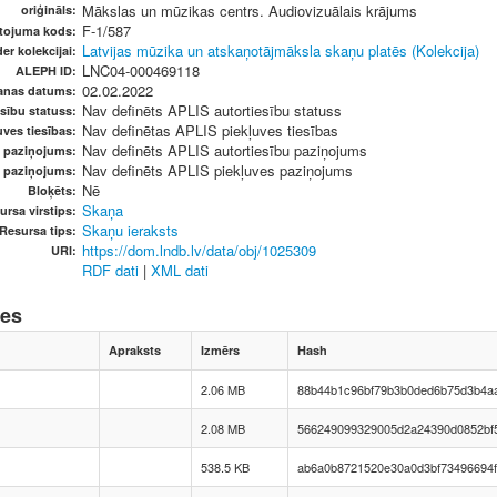
Mākslas un mūzikas centrs. Audiovizuālais krājums
oriģināls:
F-1/587
etojuma kods:
Latvijas mūzika un atskaņotājmāksla skaņu platēs (Kolekcija)
er kolekcijai:
LNC04-000469118
ALEPH ID:
02.02.2022
anas datums:
Nav definēts APLIS autortiesību statuss
sību statuss:
Nav definētas APLIS piekļuves tiesības
ves tiesības:
Nav definēts APLIS autortiesību paziņojums
u paziņojums:
Nav definēts APLIS piekļuves paziņojums
s paziņojums:
Nē
Bloķēts:
Skaņa
ursa virstips:
Skaņu ieraksts
Resursa tips:
https://dom.lndb.lv/data/obj/1025309
URI:
RDF dati
|
XML dati
nes
Apraksts
Izmērs
Hash
2.06 MB
88b44b1c96bf79b3b0ded6b75d3b4a
2.08 MB
566249099329005d2a24390d0852bf
538.5 KB
ab6a0b8721520e30a0d3bf73496694