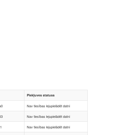
Piekļuves statuss
a0
Nav tiesības lejupielādēt datni
53
Nav tiesības lejupielādēt datni
f1
Nav tiesības lejupielādēt datni