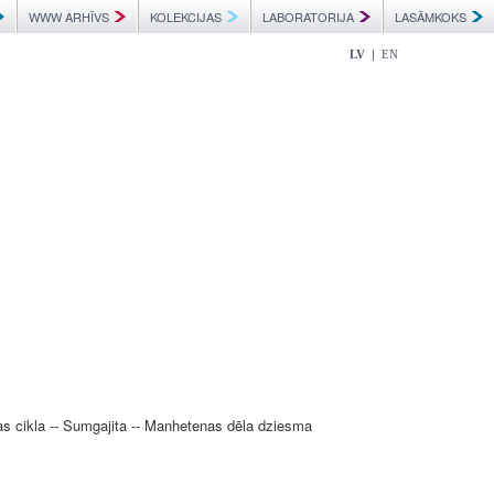
WWW ARHĪVS
KOLEKCIJAS
LABORATORIJA
LASĀMKOKS
|
LV
EN
jas cikla -- Sumgajita -- Manhetenas dēla dziesma