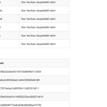
a
Nav tiesības lejupielādēt datni
9a
Nav tiesības lejupielādēt datni
e8
Nav tiesības lejupielādēt datni
4
Nav tiesības lejupielādēt datni
c
Nav tiesības lejupielādēt datni
Nav tiesības lejupielādēt datni
ash
195b022dee5015470e884fffd17c654
fa6edc8f30dbab1de9cf6506fe8c96f
7f574efad1d6ff35f411d267b7df11
e39e040e81d149552233ec82627e810
1d36809ff77bd6a938a89268ad727f6