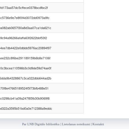
efd173aa57dc5cffece0378bcdfbc2f
4c5736e9e7e8f0f4d3072dd0973a9fc
0a082ab0657f30a8d3aa07ca1da621c
9c94a96266afaffa63f2622bbf53f2
64ee7db4422e0dbbb5976ac20894f97
aee232c8f6be291189159b6b8e7106f
10c3bcea110596b3c0d9de59d74ae0f
46dda9b4328867c3ca022dbb644ad2b
370f8e47665189524f5f73bfb488e51
6c0298cb41a09a247f85fb30b9069f8
bd322a3595b51bd0a0e712388a9eddc
Par LNB Digitālo bibliotēku
|
Lietošanas noteikumi
|
Kontakti