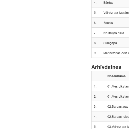
4.
Bārdas
5.
Vēlreiz par kazām
6.
Esonis
7.
No Itālijas cikla
8.
Sumgajita
9.
Manhetenas dēla 
Arhīvdatnes
Nosaukums
1.
01.Mes ciksta
2.
01.Mes ciksta
3.
02.Bardas.wav
4.
02.Bardas_cle
5.
03.Velreiz par