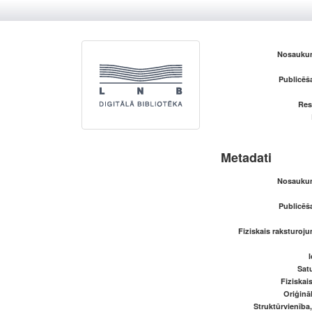
Nosaukum
Publicēš
Res
Metadati
Nosaukum
Publicēš
Fiziskais raksturoju
I
Satu
Fiziskai
Oriģināl
Struktūrvienība