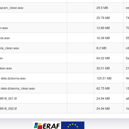
 kazam_clean.wav
29.5 MB
e
25.79 MB
7
an.wav
12.89 MB
7
ikla.wav
16.39 MB
55
cikla_clean.wav
8.2 MB
c
av
64.02 MB
5
lean.wav
32.01 MB
2
 dela dziesma.wav
125.51 MB
f
 dela dziesma_clean.wav
62.75 MB
1
918_001.tif
24.94 MB
a
918_002.tif
24.94 MB
1