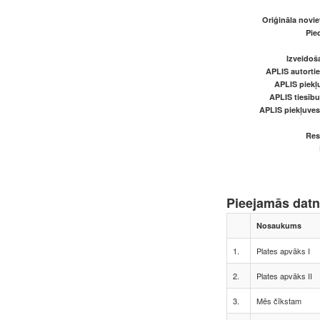
Oriģināla novi
Pied
Izveidoš
APLIS autortie
APLIS piekļu
APLIS tiesīb
APLIS piekļuve
Res
Pieejamās dat
Nosaukums
1.
Plates apvāks I
2.
Plates apvāks II
3.
Mēs čīkstam