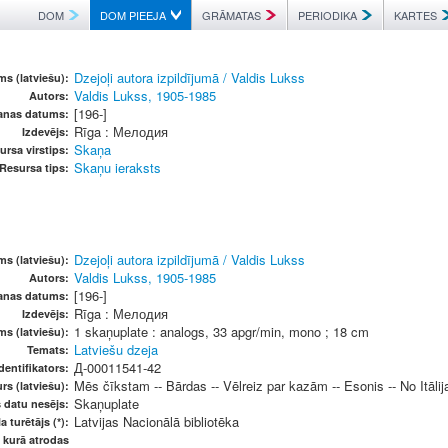
DOM
DOM PIEEJA
GRĀMATAS
PERIODIKA
KARTES
Dzejoļi autora izpildījumā / Valdis Lukss
s (latviešu):
Valdis Lukss, 1905-1985
Autors:
[196-]
anas datums:
Rīga : Мелодия
Izdevējs:
Skaņa
ursa virstips:
Skaņu ieraksts
Resursa tips:
Dzejoļi autora izpildījumā / Valdis Lukss
s (latviešu):
Valdis Lukss, 1905-1985
Autors:
[196-]
anas datums:
Rīga : Мелодия
Izdevējs:
1 skaņuplate : analogs, 33 apgr/min, mono ; 18 cm
ms (latviešu):
Latviešu dzeja
Temats:
Д-00011541-42
dentifikators:
Mēs čīkstam -- Bārdas -- Vēlreiz par kazām -- Esonis -- No Itāli
rs (latviešu):
Skaņuplate
s datu nesējs:
Latvijas Nacionālā bibliotēka
a turētājs (*):
, kurā atrodas