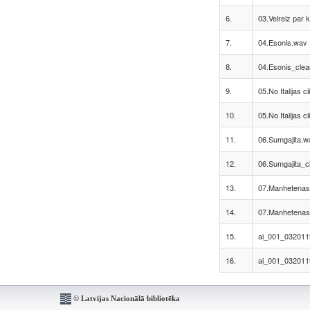
6.
03.Velreiz par
7.
04.Esonis.wav
8.
04.Esonis_cle
9.
05.No Italijas c
10.
05.No Italijas 
11.
06.Sumgajita.w
12.
06.Sumgajita_c
13.
07.Manhetenas
14.
07.Manhetenas
15.
ai_001_0320119
16.
ai_001_0320119
© Latvijas Nacionālā bibliotēka