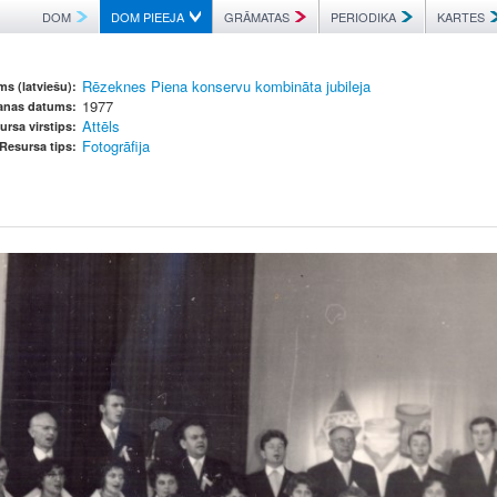
DOM
DOM PIEEJA
GRĀMATAS
PERIODIKA
KARTES
Rēzeknes Piena konservu kombināta jubileja
s (latviešu):
1977
šanas datums:
Attēls
ursa virstips:
Fotogrāfija
Resursa tips: