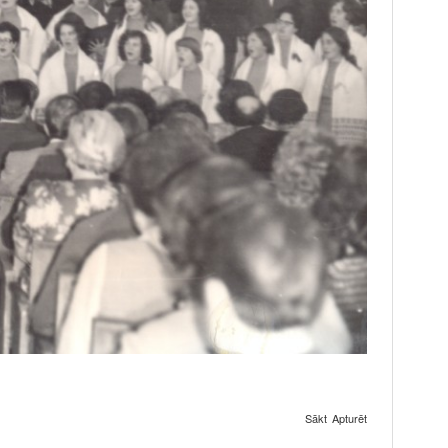
Sākt
Apturēt