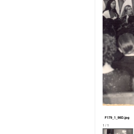
F179_1_98D.jpg
1 / 1