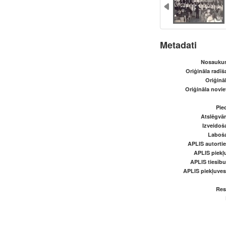
Metadati
Nosaukum
Oriģināla radī
Oriģināl
Oriģināla novi
Pied
Atslēgvār
Izveidoš
Laboš
APLIS autortie
APLIS piekļu
APLIS tiesīb
APLIS piekļuve
Res