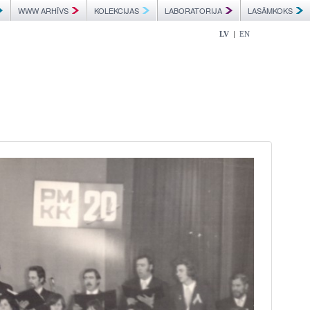
WWW ARHĪVS
KOLEKCIJAS
LABORATORIJA
LASĀMKOKS
|
LV
EN