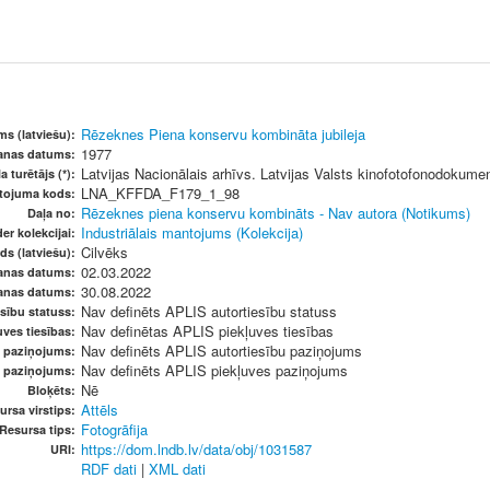
Rēzeknes Piena konservu kombināta jubileja
s (latviešu):
1977
šanas datums:
Latvijas Nacionālais arhīvs. Latvijas Valsts kinofotofonodokume
a turētājs (*):
LNA_KFFDA_F179_1_98
etojuma kods:
Rēzeknes piena konservu kombināts - Nav autora (Notikums)
Daļa no:
Industriālais mantojums (Kolekcija)
er kolekcijai:
Cilvēks
ds (latviešu):
02.03.2022
anas datums:
30.08.2022
anas datums:
Nav definēts APLIS autortiesību statuss
sību statuss:
Nav definētas APLIS piekļuves tiesības
ves tiesības:
Nav definēts APLIS autortiesību paziņojums
u paziņojums:
Nav definēts APLIS piekļuves paziņojums
s paziņojums:
Nē
Bloķēts:
Attēls
ursa virstips:
Fotogrāfija
Resursa tips:
https://dom.lndb.lv/data/obj/1031587
URI:
RDF dati
|
XML dati