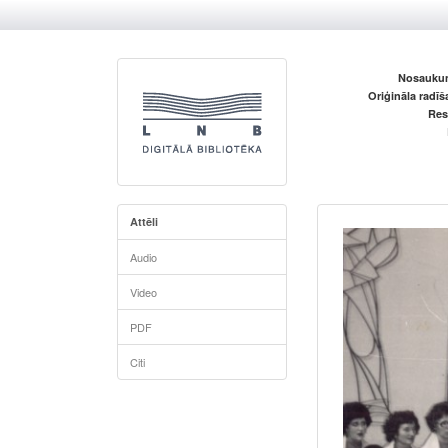
Nosaukum
Oriģināla radī
Res
Attēli
Audio
Video
PDF
Citi