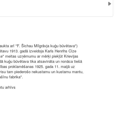
aukta arī "F. Šichau Mīlgrāvja kuģu būvētava")
tavu 1913. gadā izveidoja Karls Henrihs Cīze
ke" meitas uzņēmumu ar mērķi piekļūt Krievijas
adā kuģu būvētava tika atsavināta un nonāca tiešā
arības proklamēšanas 1925. gada 11. maijā uz
visu tam piederošo nekustamu un kustamu mantu,
šīnu fabrika".
ntu arhīvs