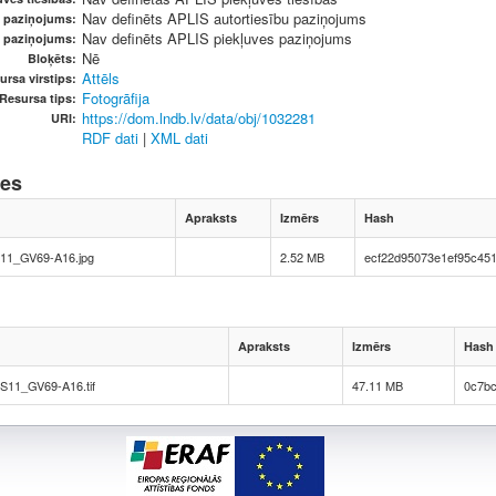
Nav definēts APLIS autortiesību paziņojums
u paziņojums:
Nav definēts APLIS piekļuves paziņojums
s paziņojums:
Nē
Bloķēts:
Attēls
ursa virstips:
Fotogrāfija
Resursa tips:
https://dom.lndb.lv/data/obj/1032281
URI:
RDF dati
|
XML dati
nes
Apraksts
Izmērs
Hash
1_GV69-A16.jpg
2.52 MB
ecf22d95073e1ef95c45
Apraksts
Izmērs
Hash
11_GV69-A16.tif
47.11 MB
0c7b