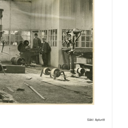
Sākt
Apturēt