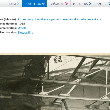
DOM
DOM PIEEJA
GRĀMATAS
PERIODIKA
KARTES
Cīzes kuģu būvētavas pagaidu mehāniskā ceha iekšskats
s (latviešu):
1915
šanas datums:
Attēls
ursa virstips:
Fotogrāfija
Resursa tips: