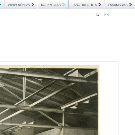
WWW ARHĪVS
KOLEKCIJAS
LABORATORIJA
LASĀMKOKS
|
LV
EN