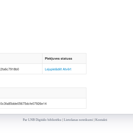
Piekļuves statuss
12fa6c7918b0
Lejupielādēt
Atvērt
c0c3fa85dde05675dcfe07926e14
Par LNB Digitālo bibliotēku
|
Lietošanas noteikumi
|
Kontakti