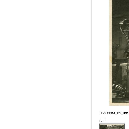
LVKFFDA_F1_US11
1 / 1