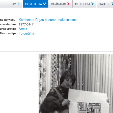
DOM
DOM PIEEJA
GRĀMATAS
PERIODIKA
KARTES
Kombināta Rīgas audums mākslinieces
s (latviešu):
1977-01-11
šanas datums:
Attēls
ursa virstips:
Fotogrāfija
Resursa tips: