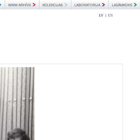
WWW ARHĪVS
KOLEKCIJAS
LABORATORIJA
LASĀMKOKS
|
LV
EN