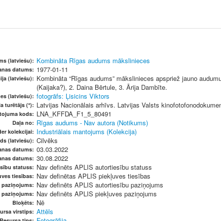
Kombināta Rīgas audums mākslinieces
s (latviešu):
1977-01-11
šanas datums:
Kombināta “Rīgas audums” mākslinieces apspriež jauno audumu 
ja (latviešu):
(Kaijaka?), 2. Daina Bērtule, 3. Ārija Dambīte.
fotogrāfs: Ļisicins Viktors
es (latviešu):
Latvijas Nacionālais arhīvs. Latvijas Valsts kinofotofonodokume
a turētājs (*):
LNA_KFFDA_F1_5_80491
etojuma kods:
Rīgas audums - Nav autora (Notikums)
Daļa no:
Industriālais mantojums (Kolekcija)
er kolekcijai:
Cilvēks
ds (latviešu):
03.03.2022
anas datums:
30.08.2022
anas datums:
Nav definēts APLIS autortiesību statuss
sību statuss:
Nav definētas APLIS piekļuves tiesības
ves tiesības:
Nav definēts APLIS autortiesību paziņojums
u paziņojums:
Nav definēts APLIS piekļuves paziņojums
s paziņojums:
Nē
Bloķēts:
Attēls
ursa virstips:
Fotogrāfija
Resursa tips: