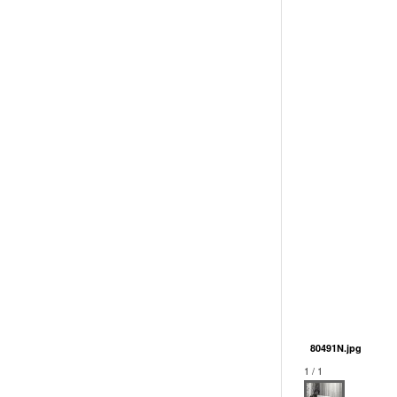
80491N.jpg
1 / 1