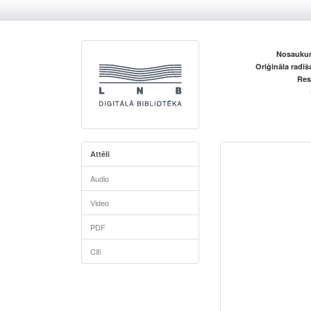
Nosaukum
Oriģināla radī
Res
Attēli
Audio
Video
PDF
Citi