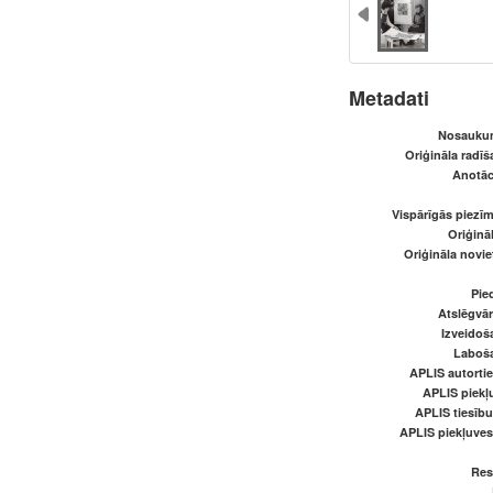
Metadati
Nosaukum
Oriģināla radī
Anotāci
Vispārīgās piezīm
Oriģināl
Oriģināla novi
Pied
Atslēgvār
Izveidoš
Laboš
APLIS autortie
APLIS piekļu
APLIS tiesīb
APLIS piekļuve
Res