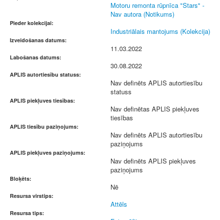
Motoru remonta rūpnīca "Stars" -
Nav autora (Notikums)
Pieder kolekcijai:
Industriālais mantojums (Kolekcija)
Izveidošanas datums:
11.03.2022
Labošanas datums:
30.08.2022
APLIS autortiesību statuss:
Nav definēts APLIS autortiesību
statuss
APLIS piekļuves tiesības:
Nav definētas APLIS piekļuves
tiesības
APLIS tiesību paziņojums:
Nav definēts APLIS autortiesību
paziņojums
APLIS piekļuves paziņojums:
Nav definēts APLIS piekļuves
paziņojums
Bloķēts:
Nē
Resursa virstips:
Attēls
Resursa tips: