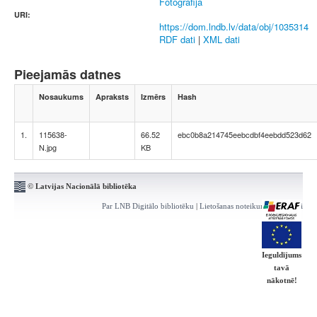
Fotogrāfija
URI:
https://dom.lndb.lv/data/obj/1035314
RDF dati
|
XML dati
Pieejamās datnes
Nosaukums
Apraksts
Izmērs
Hash
1.
115638-
66.52
ebc0b8a214745eebcdbf4eebdd523d62
N.jpg
KB
© Latvijas Nacionālā bibliotēka
Par LNB Digitālo bibliotēku
|
Lietošanas noteikumi
|
Kontakti
Ieguldījums
tavā
nākotnē!