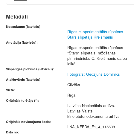
Metadati
Nosaukums (latviešu):
Rīgas eksperimentālās rūpnīcas
Stars slīpētājs Kreišmanis
Anotācija (latviešu):
Rīgas eksperimentālās rūpnīcas
"Stars" slīpētājs, ražošanas
pirmrindnieks C. Kreišmanis darba
laikā.
Vispārīgās piezīmes (latviešu):
Fotogrāfs: Gedzjuns Dominiks
Atslēgvārds (latviešu):
Cilvēks
Vieta:
Rīga
Oriģināla turētājs (*):
Latvijas Nacionālais arhīvs.
Latvijas Valsts
kinofotofonodokumentu arhīvs
Oriģināla novietojuma kods:
LNA_KFFDA_F1_4_115638
Daļa no: