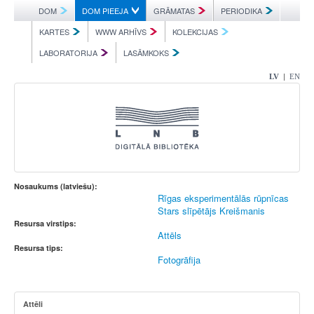
DOM
DOM PIEEJA
GRĀMATAS
PERIODIKA
KARTES
WWW ARHĪVS
KOLEKCIJAS
LABORATORIJA
LASĀMKOKS
|
LV
EN
Nosaukums (latviešu):
Rīgas eksperimentālās rūpnīcas
Stars slīpētājs Kreišmanis
Resursa virstips:
Attēls
Resursa tips:
Fotogrāfija
Attēli