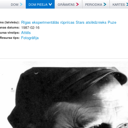
DOM
DOM PIEEJA
GRĀMATAS
PERIODIKA
KARTES
Rīgas eksperimentālās rūpnīcas Stars atslēdznieks Puze
s (latviešu):
1987-02-16
šanas datums:
Attēls
ursa virstips:
Fotogrāfija
Resursa tips: