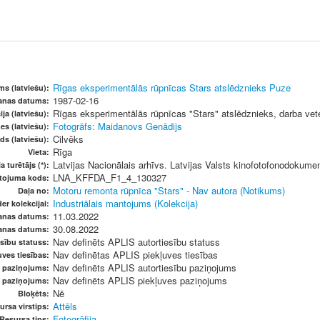
Rīgas eksperimentālās rūpnīcas Stars atslēdznieks Puze
s (latviešu):
1987-02-16
šanas datums:
Rīgas eksperimentālās rūpnīcas "Stars" atslēdznieks, darba vet
ja (latviešu):
Fotogrāfs: Maidanovs Genādijs
es (latviešu):
Cilvēks
ds (latviešu):
Rīga
Vieta:
Latvijas Nacionālais arhīvs. Latvijas Valsts kinofotofonodokume
a turētājs (*):
LNA_KFFDA_F1_4_130327
etojuma kods:
Motoru remonta rūpnīca "Stars" - Nav autora (Notikums)
Daļa no:
Industriālais mantojums (Kolekcija)
er kolekcijai:
11.03.2022
anas datums:
30.08.2022
anas datums:
Nav definēts APLIS autortiesību statuss
sību statuss:
Nav definētas APLIS piekļuves tiesības
ves tiesības:
Nav definēts APLIS autortiesību paziņojums
u paziņojums:
Nav definēts APLIS piekļuves paziņojums
s paziņojums:
Nē
Bloķēts:
Attēls
ursa virstips:
Fotogrāfija
Resursa tips: