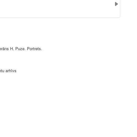
erāns H. Puze. Portrets.
ntu arhīvs