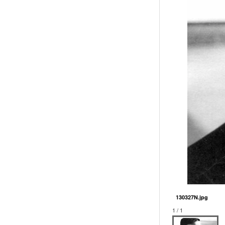
130327N.jpg
1 / 1