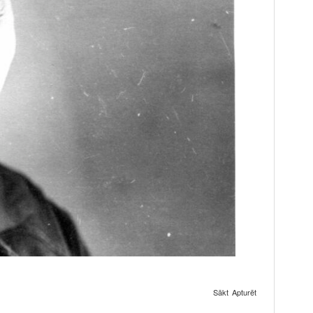
Sākt
Apturēt