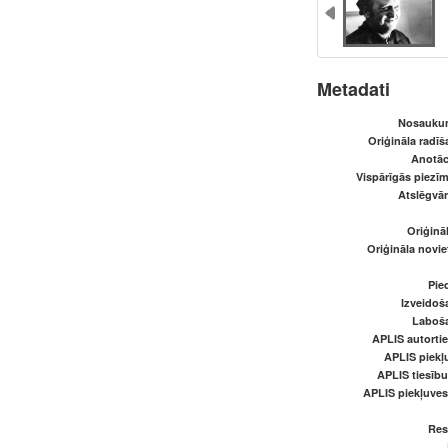
Metadati
Nosaukum
Oriģināla radī
Anotāci
Vispārīgās piezīm
Atslēgvār
Oriģināl
Oriģināla novi
Pied
Izveidoš
Laboš
APLIS autortie
APLIS piekļu
APLIS tiesīb
APLIS piekļuve
Res