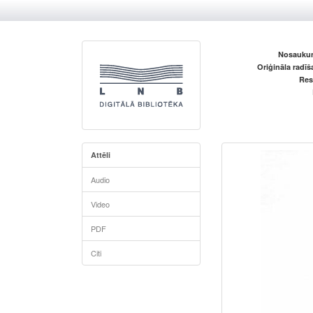
Nosaukum
Oriģināla radī
Res
Attēli
Audio
Video
PDF
Citi