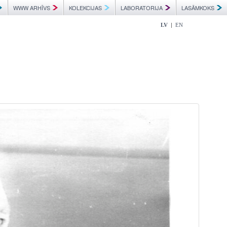
WWW ARHĪVS
KOLEKCIJAS
LABORATORIJA
LASĀMKOKS
|
LV
EN