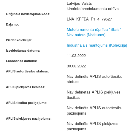
Latvijas Valsts
kinofotofonodokumentu arhīvs
Oriģināla novietojuma kods:
LNA_KFFDA_F1_4_79527
Daļa no:
Motoru remonta rūpnīca "Stars" -
Nav autora (Notikums)
Pieder kolekcijai:
Industriālais mantojums (Kolekcija)
Izveidošanas datums:
11.03.2022
Labošanas datums:
30.08.2022
APLIS autortiesību statuss:
Nav definēts APLIS autortiesību
statuss
APLIS piekļuves tiesības:
Nav definētas APLIS piekļuves
tiesības
APLIS tiesību paziņojums:
Nav definēts APLIS autortiesību
paziņojums
APLIS piekļuves paziņojums:
Nav definēts APLIS piekļuves
paziņojums