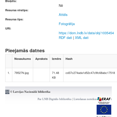
Bloķēts:
Nē
Resursa virstips:
Attēls
Resursa tips:
Fotogrāfija
URI:
https://dom.lndb.lv/data/obj/1035454
RDF dati
|
XML dati
Pieejamās datnes
Nosaukums
Apraksts
Izmērs
Hash
1.
79527N.jpg
71.48
cd37c274ada1d52c47c9fc68abc17518
KB
© Latvijas Nacionālā bibliotēka
Par LNB Digitālo bibliotēku
|
Lietošanas noteikumi
|
Kontakti