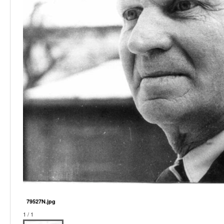
79527N.jpg
1 / 1