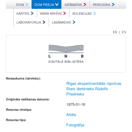
DOM
DOM PIEEJA
GRĀMATAS
PERIODIKA
KARTES
WWW ARHĪVS
KOLEKCIJAS
LABORATORIJA
LASĀMKOKS
|
LV
EN
Nosaukums (latviešu):
Rīgas eksperimentālās rūpnīcas
Stars darbinieks Rūdolfs
Priednieks
Oriģināla radīšanas datums:
1975-01-16
Resursa virstips:
Attēls
Resursa tips:
Fotogrāfija