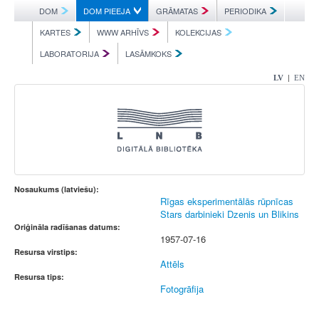
DOM
DOM PIEEJA
GRĀMATAS
PERIODIKA
KARTES
WWW ARHĪVS
KOLEKCIJAS
LABORATORIJA
LASĀMKOKS
|
LV
EN
Nosaukums (latviešu):
Rīgas eksperimentālās rūpnīcas
Stars darbinieki Dzenis un Blikins
Oriģināla radīšanas datums:
1957-07-16
Resursa virstips:
Attēls
Resursa tips:
Fotogrāfija