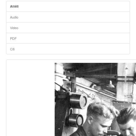
Attēli
Audio
Video
PDF
Citi