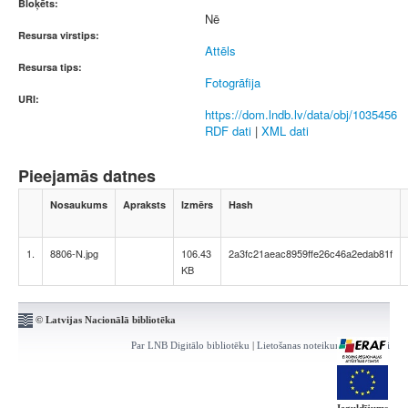
Bloķēts:
Nē
Resursa virstips:
Attēls
Resursa tips:
Fotogrāfija
URI:
https://dom.lndb.lv/data/obj/1035456
RDF dati
|
XML dati
Pieejamās datnes
Nosaukums
Apraksts
Izmērs
Hash
1.
8806-N.jpg
106.43
2a3fc21aeac8959ffe26c46a2edab81f
KB
© Latvijas Nacionālā bibliotēka
Par LNB Digitālo bibliotēku
|
Lietošanas noteikumi
|
Kontakti