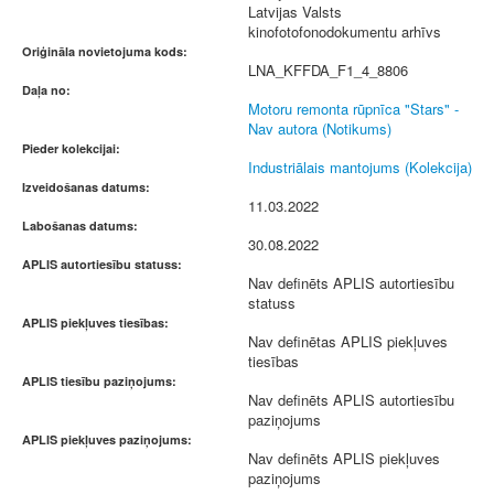
Latvijas Valsts
kinofotofonodokumentu arhīvs
Oriģināla novietojuma kods:
LNA_KFFDA_F1_4_8806
Daļa no:
Motoru remonta rūpnīca "Stars" -
Nav autora (Notikums)
Pieder kolekcijai:
Industriālais mantojums (Kolekcija)
Izveidošanas datums:
11.03.2022
Labošanas datums:
30.08.2022
APLIS autortiesību statuss:
Nav definēts APLIS autortiesību
statuss
APLIS piekļuves tiesības:
Nav definētas APLIS piekļuves
tiesības
APLIS tiesību paziņojums:
Nav definēts APLIS autortiesību
paziņojums
APLIS piekļuves paziņojums:
Nav definēts APLIS piekļuves
paziņojums