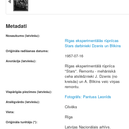
Metadati
Nosaukums (latviešu):
Rīgas eksperimentālās rūpnīcas
Stars darbinieki Dzenis un Blikins
Oriģināla radīšanas datums:
1957-07-16
Anotācija (latviešu):
Rīgas eksperimentālā rūpnīca
"Stars". Remontu - mehāniskā
ceha atslēdznieki J. Dzenis (no
kreisās) un A. Blikins veic virpas
remontu.
Vispārīgās piezīmes (latviešu):
Fotogrāfs: Pantuss Leonīds
Atslēgvārds (latviešu):
Cilvēks
Vieta:
Rīga
Oriģināla turētājs (*):
Latvijas Nacionālais arhīvs.