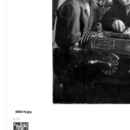
8806-N.jpg
1 / 1