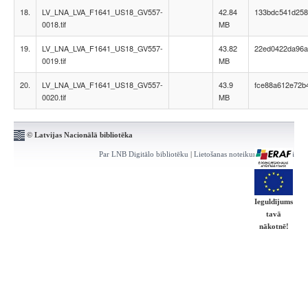
18.
LV_LNA_LVA_F1641_US18_GV557-
42.84
133bdc541d258
0018.tif
MB
19.
LV_LNA_LVA_F1641_US18_GV557-
43.82
22ed0422da96a
0019.tif
MB
20.
LV_LNA_LVA_F1641_US18_GV557-
43.9
fce88a612e72b
0020.tif
MB
© Latvijas Nacionālā bibliotēka
Par LNB Digitālo bibliotēku
|
Lietošanas noteikumi
|
Kontakti
Ieguldījums
tavā
nākotnē!