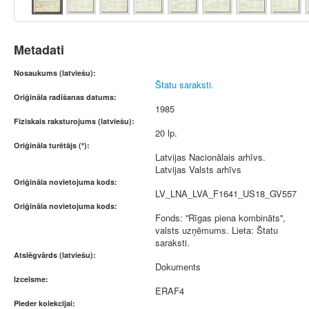
Metadati
Nosaukums (latviešu):
Štatu saraksti.
Oriģināla radīšanas datums:
1985
Fiziskais raksturojums (latviešu):
20 lp.
Oriģināla turētājs (*):
Latvijas Nacionālais arhīvs.
Latvijas Valsts arhīvs
Oriģināla novietojuma kods:
LV_LNA_LVA_F1641_US18_GV557
Oriģināla novietojuma kods:
Fonds: ''Rīgas piena kombināts'',
valsts uzņēmums. Lieta: Štatu
saraksti.
Atslēgvārds (latviešu):
Dokuments
Izcelsme:
ERAF4
Pieder kolekcijai: