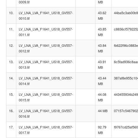
0009.tif
MB
10.
LV_LNA_LVA_F1641_US18_GV557-
43.62
44ba5c3ab00b9
0010.tif
MB
11.
LV_LNA_LVA_F1641_US18_GV557-
43.85
c8836cf579225
0011.tif
MB
12.
LV_LNA_LVA_F1641_US18_GV557-
43.84
fb622f96c0883e
0012.tif
MB
13.
LV_LNA_LVA_F1641_US18_GV557-
43.91
6c5fad936c8aa
0013.tif
MB
14.
LV_LNA_LVA_F1641_US18_GV557-
43.44
387af8e955c10
0014.tif
MB
15.
LV_LNA_LVA_F1641_US18_GV557-
44.08
443455934b249
0015.tif
MB
16.
LV_LNA_LVA_F1641_US18_GV557-
44 MB
07157c5467902
0016.tif
17.
LV_LNA_LVA_F1641_US18_GV557-
92.79
f9767cd25af56
0017.tif
MB