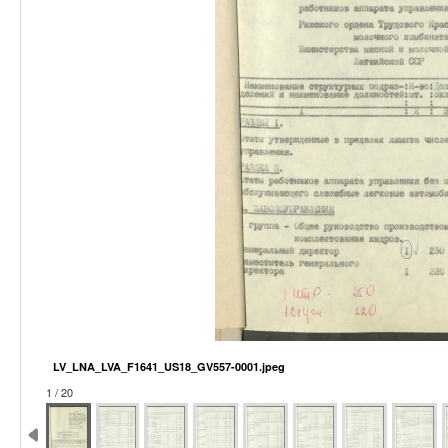
LV_LNA_LVA_F1641_US18_GV557-0001.jpeg
1 / 20