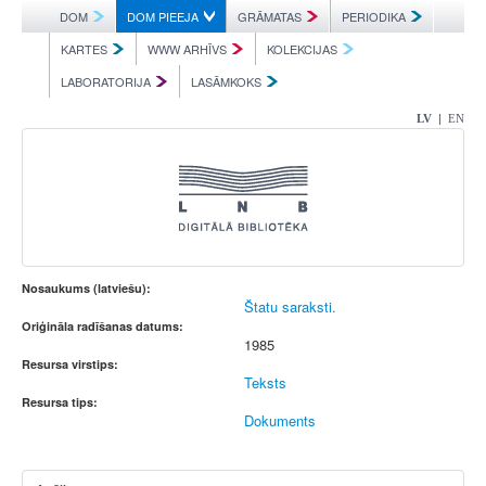
DOM
DOM PIEEJA
GRĀMATAS
PERIODIKA
KARTES
WWW ARHĪVS
KOLEKCIJAS
LABORATORIJA
LASĀMKOKS
|
LV
EN
Nosaukums (latviešu):
Štatu saraksti.
Oriģināla radīšanas datums:
1985
Resursa virstips:
Teksts
Resursa tips:
Dokuments