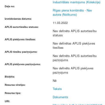
Industriālais mantojums (Kolekcija)
Daļa no:
Rīgas piena kombināts - Nav
autora (Notikums)
Izveidošanas datums:
11.03.2022
APLIS autortiesību statuss:
Nav definēts APLIS autortiesību
statuss
APLIS piekļuves tiesības:
Nav definētas APLIS piekļuves
tiesības
APLIS tiesību paziņojums:
Nav definēts APLIS autortiesību
paziņojums
APLIS piekļuves paziņojums:
Nav definēts APLIS piekļuves
paziņojums
Bloķēts:
Nē
Resursa virstips:
Teksts
Resursa tips:
Dokuments
URI: