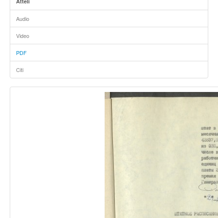
Attēli
Audio
Video
PDF
Citi