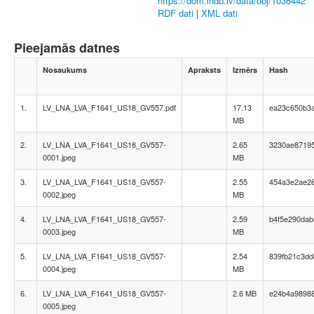
https://dom.lndb.lv/data/obj/1036442
RDF dati
|
XML dati
Pieejamās datnes
Nosaukums
Apraksts
Izmērs
Hash
1.
LV_LNA_LVA_F1641_US18_GV557.pdf
17.13
ea23c650b3
MB
2.
LV_LNA_LVA_F1641_US18_GV557-
2.65
3230ae8719
0001.jpeg
MB
3.
LV_LNA_LVA_F1641_US18_GV557-
2.55
454a3e2ae26
0002.jpeg
MB
4.
LV_LNA_LVA_F1641_US18_GV557-
2.59
b4f5e290dab
0003.jpeg
MB
5.
LV_LNA_LVA_F1641_US18_GV557-
2.54
839fb21c3dd
0004.jpeg
MB
6.
LV_LNA_LVA_F1641_US18_GV557-
2.6 MB
e24b4a98988
0005.jpeg