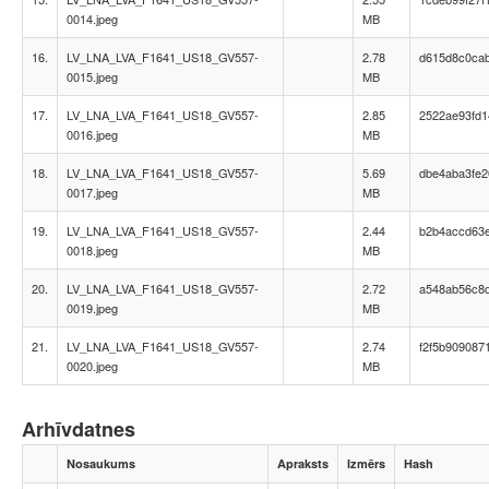
0014.jpeg
MB
16.
LV_LNA_LVA_F1641_US18_GV557-
2.78
d615d8c0ca
0015.jpeg
MB
17.
LV_LNA_LVA_F1641_US18_GV557-
2.85
2522ae93fd1
0016.jpeg
MB
18.
LV_LNA_LVA_F1641_US18_GV557-
5.69
dbe4aba3fe2
0017.jpeg
MB
19.
LV_LNA_LVA_F1641_US18_GV557-
2.44
b2b4accd63
0018.jpeg
MB
20.
LV_LNA_LVA_F1641_US18_GV557-
2.72
a548ab56c8d
0019.jpeg
MB
21.
LV_LNA_LVA_F1641_US18_GV557-
2.74
f2f5b909087
0020.jpeg
MB
Arhīvdatnes
Nosaukums
Apraksts
Izmērs
Hash