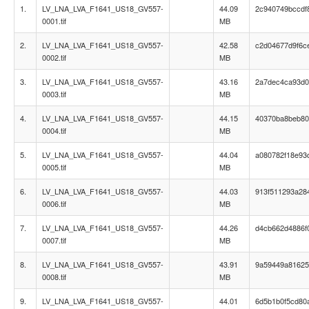
1.
LV_LNA_LVA_F1641_US18_GV557-
44.09
2c940749bccdf
0001.tif
MB
2.
LV_LNA_LVA_F1641_US18_GV557-
42.58
c2d04677d9f6c
0002.tif
MB
3.
LV_LNA_LVA_F1641_US18_GV557-
43.16
2a7dec4ca93d0
0003.tif
MB
4.
LV_LNA_LVA_F1641_US18_GV557-
44.15
40370ba8beb80
0004.tif
MB
5.
LV_LNA_LVA_F1641_US18_GV557-
44.04
a080782f18e93
0005.tif
MB
6.
LV_LNA_LVA_F1641_US18_GV557-
44.03
913f511293a28
0006.tif
MB
7.
LV_LNA_LVA_F1641_US18_GV557-
44.26
d4cb662d4886f
0007.tif
MB
8.
LV_LNA_LVA_F1641_US18_GV557-
43.91
9a59449a81625
0008.tif
MB
9.
LV_LNA_LVA_F1641_US18_GV557-
44.01
6d5b1b0f5cd80