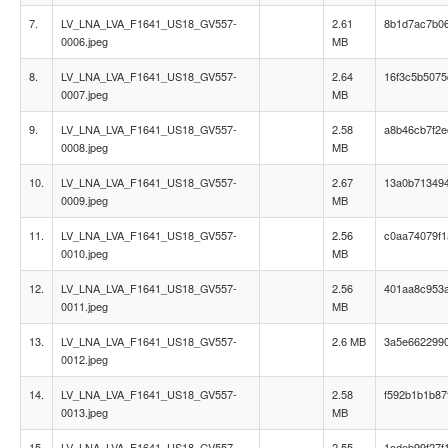
7.
LV_LNA_LVA_F1641_US18_GV557-
2.61
8b1d7ac7b0
0006.jpeg
MB
8.
LV_LNA_LVA_F1641_US18_GV557-
2.64
16f3c5b5075
0007.jpeg
MB
9.
LV_LNA_LVA_F1641_US18_GV557-
2.58
a8b46cb7f2e
0008.jpeg
MB
10.
LV_LNA_LVA_F1641_US18_GV557-
2.67
13a0b71349
0009.jpeg
MB
11.
LV_LNA_LVA_F1641_US18_GV557-
2.56
c0aa74079f1
0010.jpeg
MB
12.
LV_LNA_LVA_F1641_US18_GV557-
2.56
401aa8c953
0011.jpeg
MB
13.
LV_LNA_LVA_F1641_US18_GV557-
2.6 MB
3a5e662299
0012.jpeg
14.
LV_LNA_LVA_F1641_US18_GV557-
2.58
f592b1b1b87
0013.jpeg
MB
15.
LV_LNA_LVA_F1641_US18_GV557-
2.55
1cdeb99f27f