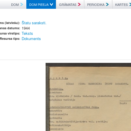
DOM
DOM PIEEJA
GRĀMATAS
PERIODIKA
KARTES
Štatu saraksti.
s (latviešu):
1944
šanas datums:
Teksts
ursa virstips:
Dokuments
Resursa tips: