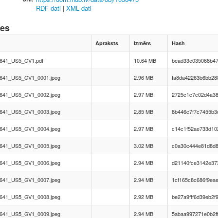
RDF dati
|
XML dati
nes
Apraksts
Izmērs
Hash
641_US5_GV1.pdf
10.64 MB
bead33e035068b47
641_US5_GV1_0001.jpeg
2.96 MB
fa8da42263b6bb28
641_US5_GV1_0002.jpeg
2.97 MB
2725c1c7c02d4a38
641_US5_GV1_0003.jpeg
2.85 MB
8b446c7f7c7455b3
641_US5_GV1_0004.jpeg
2.97 MB
c14c1f52ae733d10
641_US5_GV1_0005.jpeg
3.02 MB
c0a30c444e81d8d8
641_US5_GV1_0006.jpeg
2.94 MB
d21140fce3142e37
641_US5_GV1_0007.jpeg
2.94 MB
1cf165c8c686f9ea
641_US5_GV1_0008.jpeg
2.92 MB
be27a9fff6d39eb2f
641_US5_GV1_0009.jpeg
2.94 MB
5abaa997271e0b2f