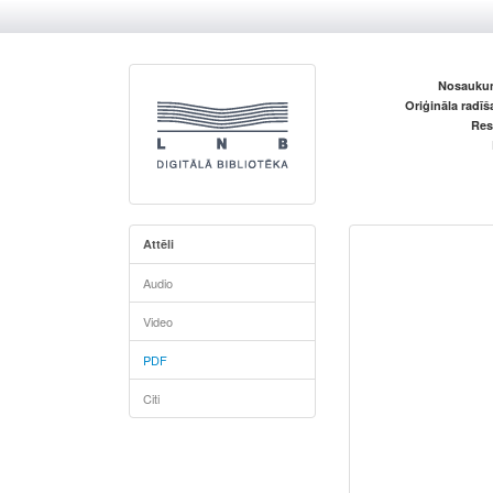
Nosaukum
Oriģināla radī
Res
Attēli
Audio
Video
PDF
Citi