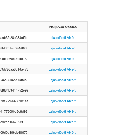
Piekļuves statuss
aab35f20b933cf5b
Lejupielādēt
Atvērt
884335bcf034df93
Lejupielādēt
Atvērt
09bae68a0efc573f
Lejupielādēt
Atvērt
d9d726aa6c16a476
Lejupielādēt
Atvērt
2a6c33b65b45ff3e
Lejupielādēt
Atvērt
8f684b3444752e99
Lejupielādēt
Atvērt
39863d664689b1aa
Lejupielādēt
Atvērt
e41778090c3d8d92
Lejupielādēt
Atvērt
9ed2ec16b702cf7
Lejupielādēt
Atvērt
f09d0a86bdc68677
Lejupielādēt
Atvērt