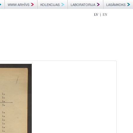
WWW ARHĪVS
KOLEKCIJAS
LABORATORIJA
LASĀMKOKS
|
LV
EN