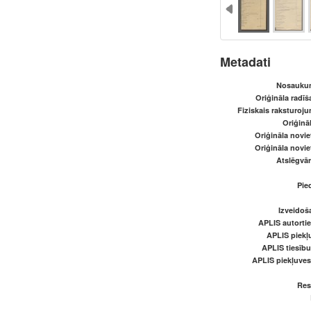
Metadati
Nosaukum
Oriģināla radī
Fiziskais raksturoju
Oriģināl
Oriģināla novi
Oriģināla novi
Atslēgvār
Pied
Izveidoš
APLIS autortie
APLIS piekļu
APLIS tiesīb
APLIS piekļuve
Res