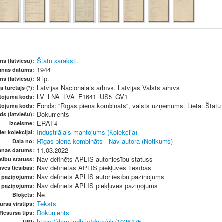
Štatu saraksti.
s (latviešu):
1944
šanas datums:
9 lp.
ms (latviešu):
Latvijas Nacionālais arhīvs. Latvijas Valsts arhīvs
a turētājs (*):
LV_LNA_LVA_F1641_US5_GV1
etojuma kods:
Fonds: ''Rīgas piena kombināts'', valsts uzņēmums. Lieta: Štatu 
etojuma kods:
Dokuments
ds (latviešu):
ERAF4
Izcelsme:
Industriālais mantojums (Kolekcija)
er kolekcijai:
Rīgas piena kombināts - Nav autora (Notikums)
Daļa no:
11.03.2022
anas datums:
Nav definēts APLIS autortiesību statuss
sību statuss:
Nav definētas APLIS piekļuves tiesības
ves tiesības:
Nav definēts APLIS autortiesību paziņojums
u paziņojums:
Nav definēts APLIS piekļuves paziņojums
s paziņojums:
Nē
Bloķēts:
Teksts
ursa virstips:
Dokuments
Resursa tips:
https://dom.lndb.lv/data/obj/1036475
URI: