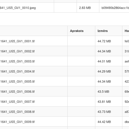
641_US5_GV1_0010.jpeg
2.83 MB
b09490b2864acc1b
Apraksts
Izmērs
Ha
1641_US5_GV1_0001.tif
44.72 MB
fe
1641_US5_GV1_0002.tif
44.34 MB
31
1641_US5_GV1_0003.tif
44.01 MB
ae
1641_US5_GV1_0004.tif
44.29 MB
57
1641_US5_GV1_0005.tif
44.34 MB
42
1641_US5_GV1_0006.tif
43.5 MB
69
1641_US5_GV1_0007.tif
43.81 MB
92
1641_US5_GV1_0008.tif
43.73 MB
a8
1641_US5_GV1_0009.tif
44.42 MB
db