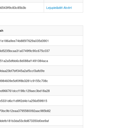
6543ff9c83c85b3b
Lejupielādēt
Atvērt
sh
01e186a9ee74b885f7629a035d3901
8d5235bcaa31a0749f9c90c675c037
f51a2a5dfbb6c8d088af1491084aca
9daa23bf7bff345a2af5ccf3afb5fe
3984609e5df0ff8b3281c9155c708c
ed966761dccf198c129aec3bd18a28
e5331d6cf1d9ff2d4b1a256d59f815
70bc9b12eaa3795580092aac985b82
ddefb181b3da53c8d873350d0ee9af