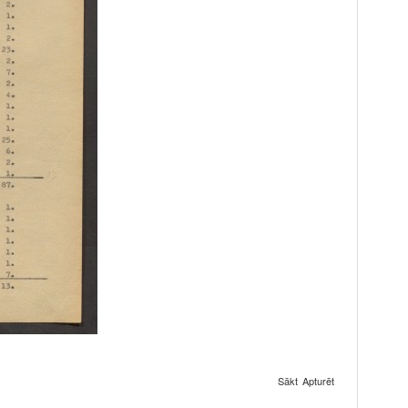
Sākt
Apturēt