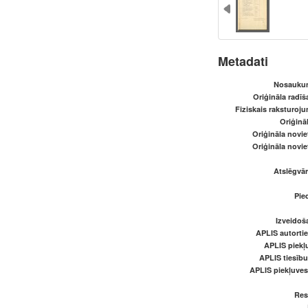
Metadati
Nosaukum
Oriģināla radī
Fiziskais raksturoju
Oriģināl
Oriģināla novi
Oriģināla novi
Atslēgvār
Pied
Izveidoš
APLIS autortie
APLIS piekļu
APLIS tiesīb
APLIS piekļuve
Res