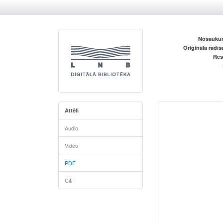
Nosaukum
Oriģināla radī
Res
Attēli
Audio
Video
PDF
Citi