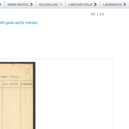
WWW ARHĪVS
KOLEKCIJAS
LABORATORIJA
LASĀMKOKS
|
LV
EN
945.gada aprīļa mēnesi.