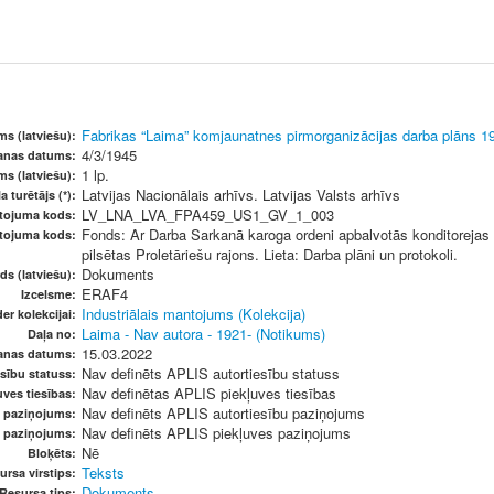
Fabrikas “Laima” komjaunatnes pirmorganizācijas darba plāns 1
s (latviešu):
4/3/1945
šanas datums:
1 lp.
ms (latviešu):
Latvijas Nacionālais arhīvs. Latvijas Valsts arhīvs
a turētājs (*):
LV_LNA_LVA_FPA459_US1_GV_1_003
etojuma kods:
Fonds: Ar Darba Sarkanā karoga ordeni apbalvotās konditorejas 
etojuma kods:
pilsētas Proletāriešu rajons. Lieta: Darba plāni un protokoli.
Dokuments
ds (latviešu):
ERAF4
Izcelsme:
Industriālais mantojums (Kolekcija)
er kolekcijai:
Laima - Nav autora - 1921- (Notikums)
Daļa no:
15.03.2022
anas datums:
Nav definēts APLIS autortiesību statuss
sību statuss:
Nav definētas APLIS piekļuves tiesības
ves tiesības:
Nav definēts APLIS autortiesību paziņojums
u paziņojums:
Nav definēts APLIS piekļuves paziņojums
s paziņojums:
Nē
Bloķēts:
Teksts
ursa virstips:
Dokuments
Resursa tips: