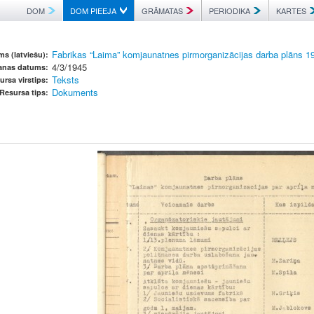
DOM
DOM PIEEJA
GRĀMATAS
PERIODIKA
KARTES
Fabrikas “Laima” komjaunatnes pirmorganizācijas darba plāns 1
s (latviešu):
4/3/1945
šanas datums:
Teksts
ursa virstips:
Dokuments
Resursa tips: