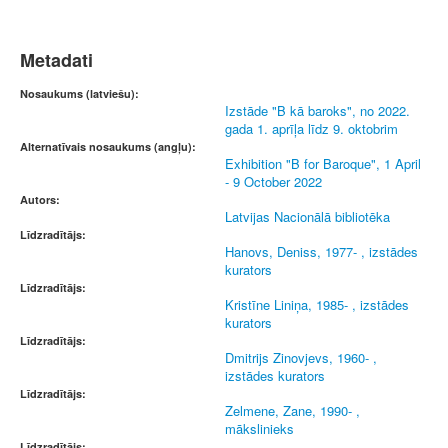
Metadati
Nosaukums (latviešu):
Izstāde "B kā baroks", no 2022.
gada 1. aprīļa līdz 9. oktobrim
Alternatīvais nosaukums (angļu):
Exhibition "B for Baroque", 1 April
- 9 October 2022
Autors:
Latvijas Nacionālā bibliotēka
Līdzradītājs:
Hanovs, Deniss, 1977- , izstādes
kurators
Līdzradītājs:
Kristīne Liniņa, 1985- , izstādes
kurators
Līdzradītājs:
Dmitrijs Zinovjevs, 1960- ,
izstādes kurators
Līdzradītājs:
Zelmene, Zane, 1990- ,
mākslinieks
Līdzradītājs: