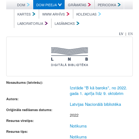
DOM
DOM PIEEJA
GRĀMATAS
PERIODIKA
KARTES
WWW ARHĪVS
KOLEKCIJAS
LABORATORIJA
LASĀMKOKS
|
LV
EN
Nosaukums (latviešu):
Izstāde "B kā baroks", no 2022.
gada 1. aprīļa līdz 9. oktobrim
Autors:
Latvijas Nacionālā bibliotēka
Oriģināla radīšanas datums:
2022
Resursa virstips:
Notikums
Resursa tips:
Notikums