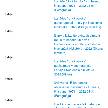
Izstāde "B kā baroks" - Luhaers,
Kristians, 1971- - 2022-04-01
(Fotogrāfija)
Ir daļa:
Izstādes "B kā baroks"
audiomateriāli - Latvijas Nacionālā
bibliotēka - 2022 (Skaņu ieraksts)
Ir daļa:
Baroka laika literatūra vispirms ir
mīklu minēšana un sevis
konfrontēšana ar citādo - Latvijas
Nacionālā bibliotēka - 2022 (Skaņu
ieraksts)
Ir daļa:
Izstādes "B kā baroks"
publicitātes videomateriāls -
Latvijas Nacionālā bibliotēka -
2022 (Video)
Ir daļa:
Izdevuma "B kā baroks"
atvēršanas pasākums - Luhaers,
Kristians, 1971- - 2022-03-31
(Fotogrāfija)
Ir daļa:
Par Eiropas baroka laikmeta operu