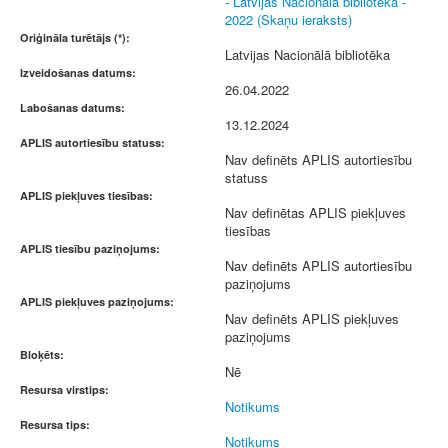
- Latvijas Nacionālā bibliotēka -
2022 (Skaņu ieraksts)
Oriģināla turētājs (*):
Latvijas Nacionālā bibliotēka
Izveidošanas datums:
26.04.2022
Labošanas datums:
13.12.2024
APLIS autortiesību statuss:
Nav definēts APLIS autortiesību
statuss
APLIS piekļuves tiesības:
Nav definētas APLIS piekļuves
tiesības
APLIS tiesību paziņojums:
Nav definēts APLIS autortiesību
paziņojums
APLIS piekļuves paziņojums:
Nav definēts APLIS piekļuves
paziņojums
Bloķēts:
Nē
Resursa virstips:
Notikums
Resursa tips:
Notikums