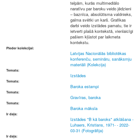
telpām, kurās multimediālo
naratīvu par baroku veido jēdzieni
– baznīca, absolūtisma valdnieks,
galma svētki un karš. Grafikas
darbi veido izstādes pamatu, tie ir
ietverti plašā kontekstā, vienlaicīgi
pašiem kļūstot par laikmeta
kontekstu.
Pieder kolekcijai:
Latvijas Nacionālās bibliotēkas
konferenču, semināru, sanāksmju
materiāli (Kolekcija)
Temats:
Izstādes
Temats:
Baroka estampi
Temats:
Gravīras, baroka
Temats:
Baroka māksla
Ir daļa:
Izstādes "B kā baroks" atklāšana -
Luhaers, Kristians, 1971- - 2022-
03-31 (Fotogrāfija)
Ir daļa: