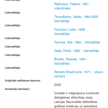
Raičiņeca, Tatjana, 1981- ,
mākslinieks
Līdzradītājs:
Tēraudkalns, Valdis, 1964-2025,
līdzradītājs
Līdzradītājs:
Fūrmane, Lolita, 1958- ,
līdzradītājs
Līdzradītājs:
Taimiņa, Aija, 1962- , līdzradītājs
Līdzradītājs:
Daija, Pauls, 1984- , līdzradītājs
Līdzradītājs:
Briedis, Rolands, 1991- ,
līdzradītājs
Līdzradītājs:
Renarts Braufmanis, 1971- , skaņu
režisors
Oriģināla radīšanas datums:
2022
Anotācija (latviešu):
Izstāde ir mēģinājums konstruēt
dialoģiskas attiecības starp
Latvijas Nacionālās bibliotēkas
grafikas kolekciju un pieredzes