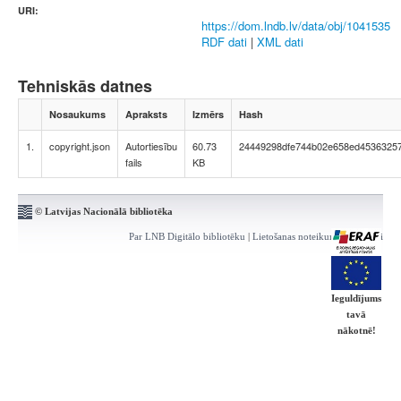
URI:
https://dom.lndb.lv/data/obj/1041535
RDF dati
|
XML dati
Tehniskās datnes
Nosaukums
Apraksts
Izmērs
Hash
1.
copyright.json
Autortiesību
60.73
24449298dfe744b02e658ed4536325
fails
KB
© Latvijas Nacionālā bibliotēka
Par LNB Digitālo bibliotēku
|
Lietošanas noteikumi
|
Kontakti
Ieguldījums
tavā
nākotnē!