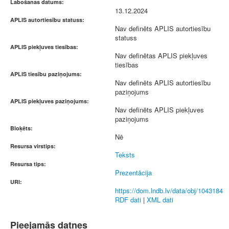
Labošanas datums:
13.12.2024
APLIS autortiesību statuss:
Nav definēts APLIS autortiesību
statuss
APLIS piekļuves tiesības:
Nav definētas APLIS piekļuves
tiesības
APLIS tiesību paziņojums:
Nav definēts APLIS autortiesību
paziņojums
APLIS piekļuves paziņojums:
Nav definēts APLIS piekļuves
paziņojums
Bloķēts:
Nē
Resursa virstips:
Teksts
Resursa tips:
Prezentācija
URI:
https://dom.lndb.lv/data/obj/1043184
RDF dati
|
XML dati
Pieejamās datnes