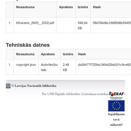
Nosaukums
Apraksts
Izmērs
Hash
1.
KKukaine_2605__2022.pdf
546.64
56d76bd6c24685d8e54459
KB
Tehniskās datnes
Nosaukums
Apraksts
Izmērs
Hash
1.
copyright.json
Autortiesību
2.46
da36477f725fac340e22bb201c9ce82
fails
KB
© Latvijas Nacionālā bibliotēka
Par LNB Digitālo bibliotēku
|
Lietošanas noteikumi
|
Kontakti
Ieguldījums
tavā
nākotnē!