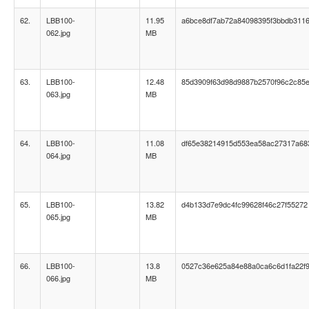
62.
LBB100-
11.95
a6bce8df7ab72a84098395f3bbdb311
062.jpg
MB
63.
LBB100-
12.48
85d3909f63d98d9887b2570f96c2c85
063.jpg
MB
64.
LBB100-
11.08
df65e38214915d553ea58ac27317a68
064.jpg
MB
65.
LBB100-
13.82
d4b133d7e9dc4fc99628f46c27f55272
065.jpg
MB
66.
LBB100-
13.8
0527c36e625a84e88a0ca6c6d1fa22f
066.jpg
MB