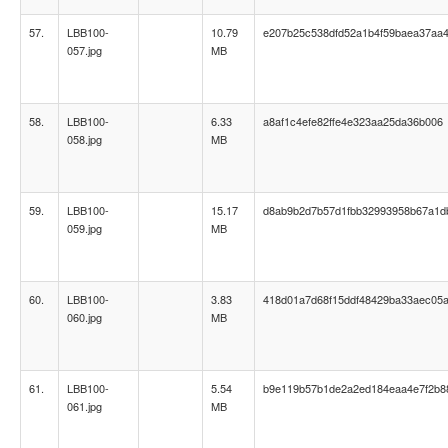
57.
LBB100-
10.79
e207b25c538dfd52a1b4f59baea37aa
057.jpg
MB
58.
LBB100-
6.33
a8af1c4efe82ffe4e323aa25da36b006
058.jpg
MB
59.
LBB100-
15.17
d8ab9b2d7b57d1fbb32993958b67a1d
059.jpg
MB
60.
LBB100-
3.83
418d01a7d68f15ddf48429ba33aec05
060.jpg
MB
61.
LBB100-
5.54
b9e119b57b1de2a2ed184eaa4e7f2b8
061.jpg
MB