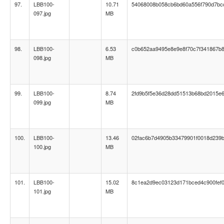
97.
LBB100-
10.71
54068008b058cb6bd60a556f790d7bc
097.jpg
MB
98.
LBB100-
6.53
c0b652aa9495e8e9e8f70c7f341867b
098.jpg
MB
99.
LBB100-
8.74
2fd9b5f5e36d28dd51513b68bd2015e
099.jpg
MB
100.
LBB100-
13.46
02fac6b7d4905b33479901f0018d239
100.jpg
MB
101.
LBB100-
15.02
8c1ea2d9ec03123d171bced4c900fef
101.jpg
MB