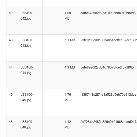
42.
LBB100-
4.69
aaf5f6789e2f62fc19097b8b016bb0d3
042.jpg
MB
43.
LBB100-
5.1 MB
75fe0ef0ed0e035a051ec8c167ec139
043.jpg
44.
LBB100-
4.9 MB
5efe8ee0f2cd34c79573fce2f573f0f5
044.jpg
45.
LBB100-
4.76
f13874f1c2f74e1a528a5eb73e913dce
045.jpg
MB
46.
LBB100-
4.42
2e7281d2485c329a2104968cecaf917
046.jpg
MB