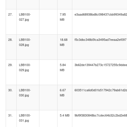
27.
LBB100-
7.95
e3aad68938bd8c098437cbb99349a8
027.jpg
MB
28.
LBB100-
18.68
f5c3dbc348b5fca3495ad7eeaa2ef097
028.jpg
MB
29.
LBB100-
5.84
3b62de139447b273c15727255c9dde
029.jpg
MB
30.
LBB100-
6.67
603511ca6d0d01b517942c79ab61d2
030.jpg
MB
31.
LBB100-
5.4 MB
9bf9f3830848bc7cdec64b32c2bd2e6
031.jpg