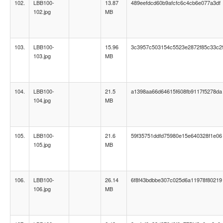
102.
LBB100-
13.87
489eefdcd60b9afcfc6c4cb6e077a3df
102.jpg
MB
103.
LBB100-
15.96
3c3957c503154c5523e2872f85c33c2
103.jpg
MB
104.
LBB100-
21.5
a1398aa66d64615f608fb9117f5278da
104.jpg
MB
105.
LBB100-
21.6
59f35751ddfd75980e15e640328f1e06
105.jpg
MB
106.
LBB100-
26.14
6f8f43bdbbe307c025d6a11978f80219
106.jpg
MB