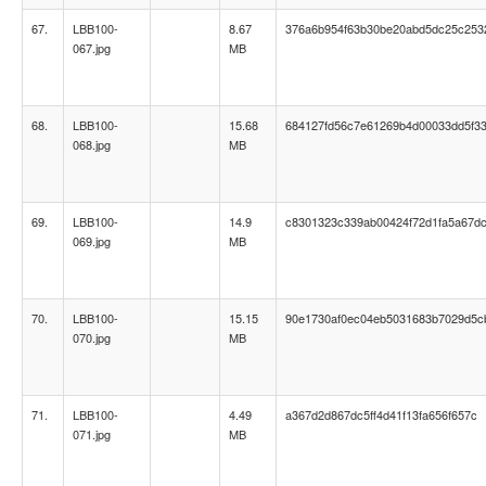
67.
LBB100-
8.67
376a6b954f63b30be20abd5dc25c253
067.jpg
MB
68.
LBB100-
15.68
684127fd56c7e61269b4d00033dd5f3
068.jpg
MB
69.
LBB100-
14.9
c8301323c339ab00424f72d1fa5a67d
069.jpg
MB
70.
LBB100-
15.15
90e1730af0ec04eb5031683b7029d5c
070.jpg
MB
71.
LBB100-
4.49
a367d2d867dc5ff4d41f13fa656f657c
071.jpg
MB