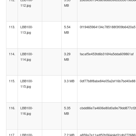
112.jpg
MB
113.
LBB100-
5.54
0f19465964134c785188f3f09b6420a5
113.jpg
MB
114.
LBB100-
3.29
facaf5e453fd6b316f4a5dda609861af
114.jpg
MB
115.
LBB100-
3.3 MB
0df77b8f8abe84e05a2ef16b7bd40e88
115.jpg
116.
LBB100-
5.35
cbdd86e7a4606e80d0a9e79dd877cf2
116.jpg
MB
117.
LBB100-
7.2 MB
a859a7e11adf52b564d4d31db272686