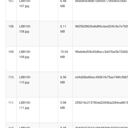
107.
LBB100-
6.48
9eafaf0e38d870d0f0e775fd3e0cc8a0
107.jpg
MB
108.
LBB100-
6.11
9625628626a8d89cdaa324fc9a7e792
108.jpg
MB
109.
LBB100-
15.04
99a6dbd53b45d8acc3dd76af3b72282
109.jpg
MB
110.
LBB100-
6.56
e34d26bd0bec49361fb75ae748fc568
110.jpg
MB
111.
LBB100-
5.96
259219c215780dd23936a2284ea881
111.jpg
MB
112.
LBB100-
5.35
2b836307343a09b8839fb3333019636