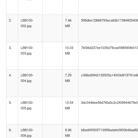
2.
LBB100-
7.46
599dbe12868793aca62b1738483540
002.jpg
MB
3.
LBB100-
10.03
76f36d237ee1035d79cae598590fb01
003.jpg
MB
4.
LBB100-
7.29
c3f6bd0942135505a14003d919791e6
004.jpg
MB
5.
LBB100-
13.54
3dc0446ee56d76fa5c2c2f09944679e
005.jpg
MB
6.
LBB100-
9.96
b8ad0f0505713958adafe0903b46ad9
006.jpg
MB