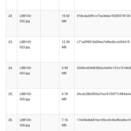
22.
LBB100-
18.92
918cda2df61cf7ae3dda15339373f130
022.jpg
MB
23.
LBB100-
12.39
c71a2ff9516d29aa7af8ed0ccb3f4415
023.jpg
MB
24.
LBB100-
5.99
0309cd43fd6392ac0eb5c151e1316b2
024.jpg
MB
25.
LBB100-
4.78
24cdc29b3902a7ea16150f77c984dcb
025.jpg
MB
26.
LBB100-
7.16
17e03bdbb81be105ce0c9edff2a8ec0
026.jpg
MB