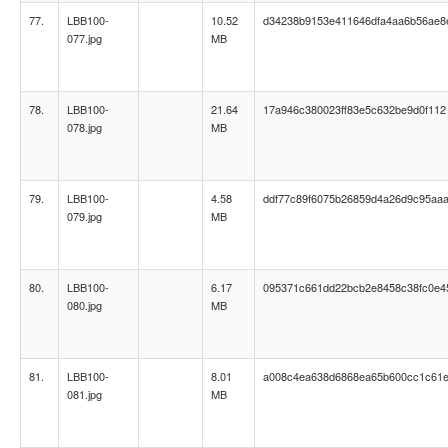
77.
LBB100-
10.52
d34238b9153e411646dfa4aa6b56ae8
077.jpg
MB
78.
LBB100-
21.64
17a946c380023ff83e5c632be9d0f112
078.jpg
MB
79.
LBB100-
4.58
ddf77c89f6075b26859d4a26d9c95aa
079.jpg
MB
80.
LBB100-
6.17
095371c661dd22bcb2e8458c38fc0e4
080.jpg
MB
81.
LBB100-
8.01
a008c4ea638d6868ea65b600cc1c61
081.jpg
MB