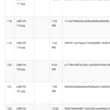
117.jpg
118.
LBB100-
7.24
71c3d7926b09ca5dfba5808e4f6f028c
118.jpg
MB
119.
LBB100-
7.22
4537611ae73aeec70a05d28211639c
119.jpg
MB
120.
LBB100-
8.04
a1778d156f7bcf35c1a0300d79c6b12
120.jpg
MB
121.
LBB100-
7.95
840e232d6b8ab8ed5e86a2ee1df233e
121.jpg
MB
122.
LBB100-
13.62
59a676bb5e8811a2fc0f0ceaa02bdcc