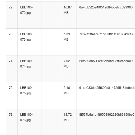
72.
LBB100-
16.87
6a4f5b52524f05120ff4b5efccd99900
072.jpg
MB
73.
LBB100-
5.59
7e37a284a56715f05f8c19616049cf83
073.jpg
MB
74.
LBB100-
7.02
2ef530e8f7112e8dbc5d98ff4f4ce009
074.jpg
MB
75.
LBB100-
5.46
91ce033def25f609c8147265164e9ed
075.jpg
MB
76.
LBB100-
18.72
8f537b6a1df4f9558962280b83150be5
076.jpg
MB