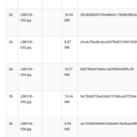
32.
LBB100-
18.43
29c6b260437454a8b0e115b68cf8b2a
032.jpg
MB
33.
LBB100-
8.87
d1edc76ed6cdecb2675b87c094f1009
033.jpg
MB
34.
LBB100-
16.01
828790b4f7b89a1eb0f3f9442f5ffc39
034.jpg
MB
35.
LBB100-
19.24
9e72bf9372be240bf131fd6ca0070244
035.jpg
MB
36.
LBB100-
6.69
ab15246546fd0e7b3be9b18e3baa098
036.jpg
MB