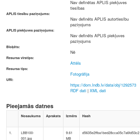
Nav definētas APLIS piekļuves
tiesības
APLIS tiesību paziņojums:
Nav definēts APLIS autortiesību
paziņojums
APLIS piekļuves paziņojums:
Nav definēts APLIS piekļuves
paziņojums
Bloķēts:
Nē
Resursa virstips:
Attēls
Resursa tips:
Fotogrāfija
URI:
https://dom.lndb.lv/data/obj/1292573
RDF dati
|
XML dati
Pieejamās datnes
Nosaukums
Apraksts
Izmērs
Hash
1.
LBB100-
9.61
d5635e2ffba1bed28cca05c7a6fd53c2
001.jpg
MB