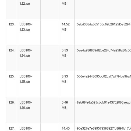
122.jpg
MB
123.
LBB100-
14.52
5ebd338da665105c09b26125f5e5294
123.jpg
MB
124.
LBB100-
5.53
5ae4a936869df2be28fc74e258a30c5
124.jpg
MB
125.
LBB100-
8.93
506e4e2448095bc02caf7a77f4ba9ba
125.jpg
MB
126.
LBB100-
5.46
8eb68fe6a525cbcb91e43752066aeac
126.jpg
MB
127.
LBB100-
14.45
90e327e7e899579568927fd8691b17d