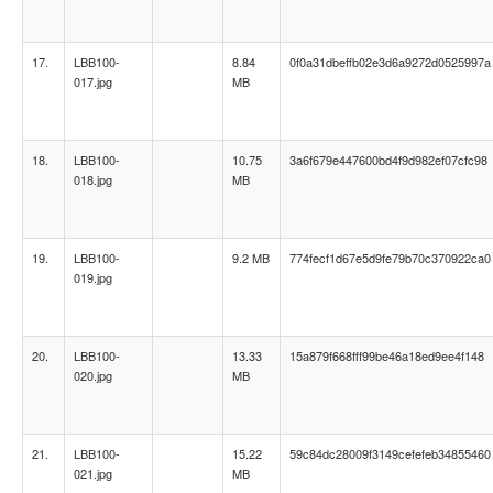
17.
LBB100-
8.84
0f0a31dbeffb02e3d6a9272d0525997a
017.jpg
MB
18.
LBB100-
10.75
3a6f679e447600bd4f9d982ef07cfc98
018.jpg
MB
19.
LBB100-
9.2 MB
774fecf1d67e5d9fe79b70c370922ca0
019.jpg
20.
LBB100-
13.33
15a879f668fff99be46a18ed9ee4f148
020.jpg
MB
21.
LBB100-
15.22
59c84dc28009f3149cefefeb34855460
021.jpg
MB