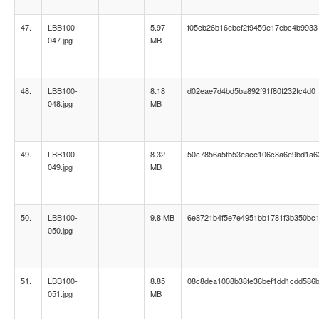
47.
LBB100-
5.97
f05cb26b16ebef2f9459e17ebc4b9933
047.jpg
MB
48.
LBB100-
8.18
d02eae7d4bd5ba892f91f80f232fc4d0
048.jpg
MB
49.
LBB100-
8.32
50c7856a5fb53eace106c8a6e9bd1a6
049.jpg
MB
50.
LBB100-
9.8 MB
6e8721b4f5e7e4951bb1781f3b350bc
050.jpg
51.
LBB100-
8.85
08c8dea1008b38fe36bef1dd1cdd586
051.jpg
MB