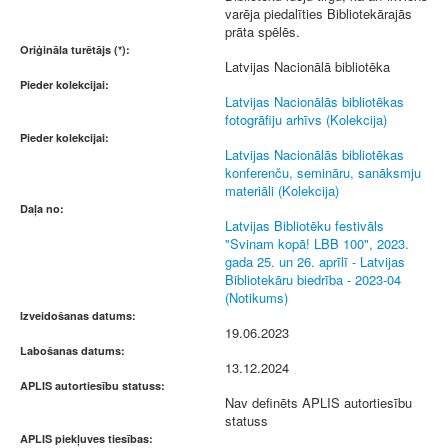
varēja piedalīties Bibliotekārajās
prāta spēlēs.
Oriģināla turētājs (*):
Latvijas Nacionālā bibliotēka
Pieder kolekcijai:
Latvijas Nacionālās bibliotēkas
fotogrāfiju arhīvs (Kolekcija)
Pieder kolekcijai:
Latvijas Nacionālās bibliotēkas
konferenču, semināru, sanāksmju
materiāli (Kolekcija)
Daļa no:
Latvijas Bibliotēku festivāls
"Svinam kopā! LBB 100", 2023.
gada 25. un 26. aprīlī - Latvijas
Bibliotekāru biedrība - 2023-04
(Notikums)
Izveidošanas datums:
19.06.2023
Labošanas datums:
13.12.2024
APLIS autortiesību statuss:
Nav definēts APLIS autortiesību
statuss
APLIS piekļuves tiesības: