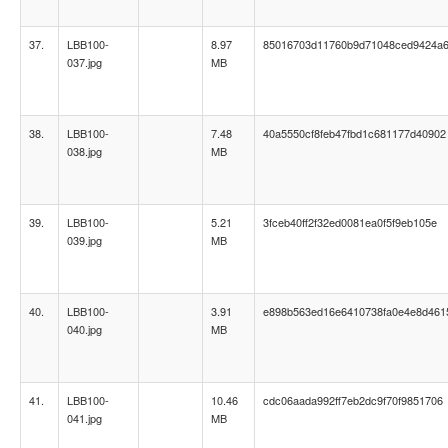
37.
LBB100-
8.97
85016703d11760b9d71048ced9424a
037.jpg
MB
38.
LBB100-
7.48
40a5550cf8feb47fbd1c681177d40902
038.jpg
MB
39.
LBB100-
5.21
3fceb40ff2f32ed0081ea0f5f9eb105e
039.jpg
MB
40.
LBB100-
3.91
e898b563ed16e6410738fa0e4e8d461
040.jpg
MB
41.
LBB100-
10.46
cdc06aada992ff7eb2dc9f70f9851706
041.jpg
MB