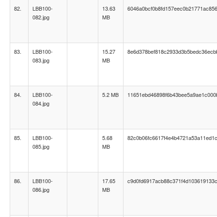
82.
LBB100-
13.63
6046a0bcf0b8fd157eec0b21771ac85
082.jpg
MB
83.
LBB100-
15.27
8e6d378bef818c2933d3b5bedc36ecb
083.jpg
MB
84.
LBB100-
5.2 MB
11651ebd46898f6b43bee5a9ae1c000
084.jpg
85.
LBB100-
5.68
82c0b06fc6617f4e4b4721a53a11ed1
085.jpg
MB
86.
LBB100-
17.65
c9d0fd6917acb88c371f4d103619133
086.jpg
MB