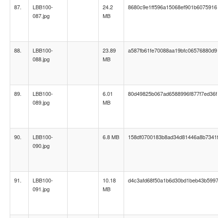
87.
LBB100-
24.2
8680c9e1ff596a15068ef901b6075916
087.jpg
MB
88.
LBB100-
23.89
a587fb61fe70088aa19bfc06576880d9
088.jpg
MB
89.
LBB100-
6.01
80d49825b067ad6588996f877f7ed36f
089.jpg
MB
90.
LBB100-
6.8 MB
158df0700183b8ad34d81446a8b7341
090.jpg
91.
LBB100-
10.18
d4c3afd68f50a1b6d30bd1beb43b599
091.jpg
MB