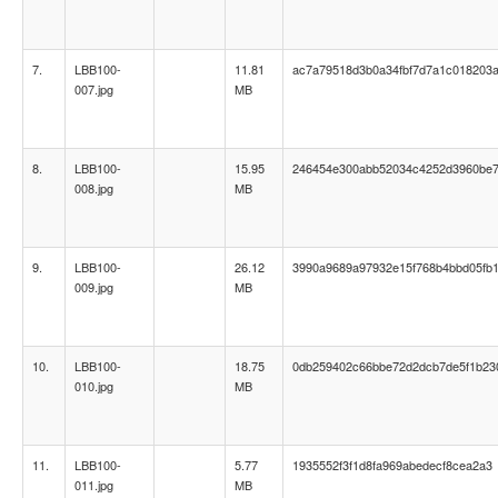
7.
LBB100-
11.81
ac7a79518d3b0a34fbf7d7a1c018203
007.jpg
MB
8.
LBB100-
15.95
246454e300abb52034c4252d3960be
008.jpg
MB
9.
LBB100-
26.12
3990a9689a97932e15f768b4bbd05fb
009.jpg
MB
10.
LBB100-
18.75
0db259402c66bbe72d2dcb7de5f1b23
010.jpg
MB
11.
LBB100-
5.77
1935552f3f1d8fa969abedecf8cea2a3
011.jpg
MB