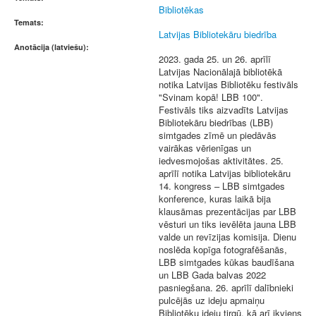
Bibliotēkas
Temats:
Latvijas Bibliotekāru biedrība
Anotācija (latviešu):
2023. gada 25. un 26. aprīlī
Latvijas Nacionālajā bibliotēkā
notika Latvijas Bibliotēku festivāls
"Svinam kopā! LBB 100".
Festivāls tiks aizvadīts Latvijas
Bibliotekāru biedrības (LBB)
simtgades zīmē un piedāvās
vairākas vērienīgas un
iedvesmojošas aktivitātes. 25.
aprīlī notika Latvijas bibliotekāru
14. kongress – LBB simtgades
konference, kuras laikā bija
klausāmas prezentācijas par LBB
vēsturi un tiks ievēlēta jauna LBB
valde un revīzijas komisija. Dienu
noslēda kopīga fotografēšanās,
LBB simtgades kūkas baudīšana
un LBB Gada balvas 2022
pasniegšana. 26. aprīlī dalībnieki
pulcējās uz ideju apmaiņu
Bibliotēku ideju tirgū, kā arī ikviens