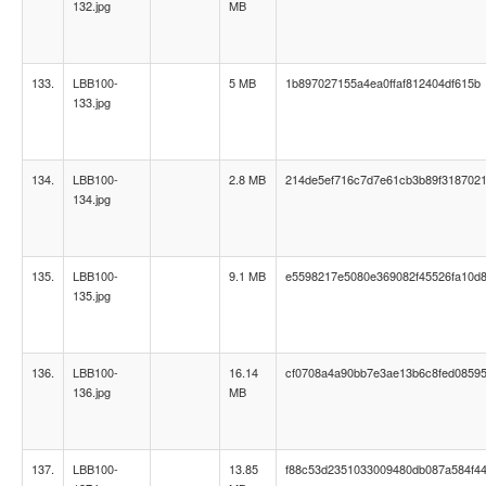
132.jpg
MB
133.
LBB100-
5 MB
1b897027155a4ea0ffaf812404df615b
133.jpg
134.
LBB100-
2.8 MB
214de5ef716c7d7e61cb3b89f318702
134.jpg
135.
LBB100-
9.1 MB
e5598217e5080e369082f45526fa10d
135.jpg
136.
LBB100-
16.14
cf0708a4a90bb7e3ae13b6c8fed0859
136.jpg
MB
137.
LBB100-
13.85
f88c53d2351033009480db087a584f4