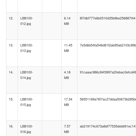
12.
LBB100-
6.14
8f7dbf777e6b0510d35b9be256887f44
012.jpg
MB
13.
LBB100-
11.45
7e5d6b54fa546d81f2ab95ab2103c89
013.jpg
MB
14.
LBB100-
4.18
91caaac986c84f3997a20ebac0efcd4
014.jpg
MB
15.
LBB100-
17.34
56551169a76f7ac27ddaa50673b285b
015.jpg
MB
16.
LBB100-
7.57
ab219174c673a8df77535deb691ec14
016.jpg
MB