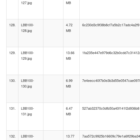
127.jpg
MB
128.
LBB100-
4.72
6c230d3c9f38b8cf7a5b2c17adc4a2f9
128.jpg
MB
129.
LBB100-
13.66
1fa235e447e979d6c32b0cdd7c31412
129.jpg
MB
130.
LBB100-
6.99
7e4eecc40f7b0e3b3d55e0547cae097
130.jpg
MB
131.
LBB100-
6.47
527ab32370c0dfb50a40f141f2d936b8
131.jpg
MB
132.
LBB100-
13.77
7aa572c9925b16609c79e1a6ff29ba3