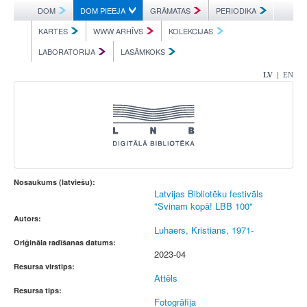
DOM
DOM PIEEJA
GRĀMATAS
PERIODIKA
KARTES
WWW ARHĪVS
KOLEKCIJAS
LABORATORIJA
LASĀMKOKS
|
LV
EN
Nosaukums (latviešu):
Latvijas Bibliotēku festivāls
"Svinam kopā! LBB 100"
Autors:
Luhaers, Kristians, 1971-
Oriģināla radīšanas datums:
2023-04
Resursa virstips:
Attēls
Resursa tips:
Fotogrāfija