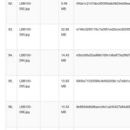
92.
LBB100-
5.56
0ffda1c2107dbc95095ddb08234d08a
092.jpg
MB
93.
LBB100-
22.86
e748c3295176c7a0951ed2bcbc8209
093.jpg
MB
94.
LBB100-
14.43
e5bcbf9a32ad88b7d5e1d6a873a2f8d
094.jpg
MB
95.
LBB100-
10.65
6906e71033599c4b942008c1a7e8d1
095.jpg
MB
96.
LBB100-
10.43
8e865db8b88aecd4e1a240427b84a6
096.jpg
MB