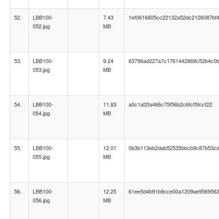
52.
LBB100-
7.43
1ef0616805cc22132a52dc2126087bf
052.jpg
MB
53.
LBB100-
9.24
63796ad227a7c1761442869c52b4c0
053.jpg
MB
54.
LBB100-
11.83
a0c1af2fa466c75f56b2c6fcf5fccf22
054.jpg
MB
55.
LBB100-
12.01
0b3b113eb2dab52535bbcb9c87b53c
055.jpg
MB
56.
LBB100-
12.25
61ee5d4b91b9cce00a1209ae956956
056.jpg
MB