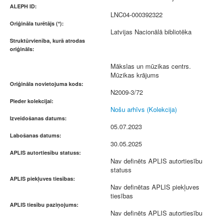
ALEPH ID:
LNC04-000392322
Oriģināla turētājs (*):
Latvijas Nacionālā bibliotēka
Struktūrvienība, kurā atrodas
oriģināls:
Mākslas un mūzikas centrs.
Mūzikas krājums
Oriģināla novietojuma kods:
N2009-3/72
Pieder kolekcijai:
Nošu arhīvs (Kolekcija)
Izveidošanas datums:
05.07.2023
Labošanas datums:
30.05.2025
APLIS autortiesību statuss:
Nav definēts APLIS autortiesību
statuss
APLIS piekļuves tiesības:
Nav definētas APLIS piekļuves
tiesības
APLIS tiesību paziņojums:
Nav definēts APLIS autortiesību