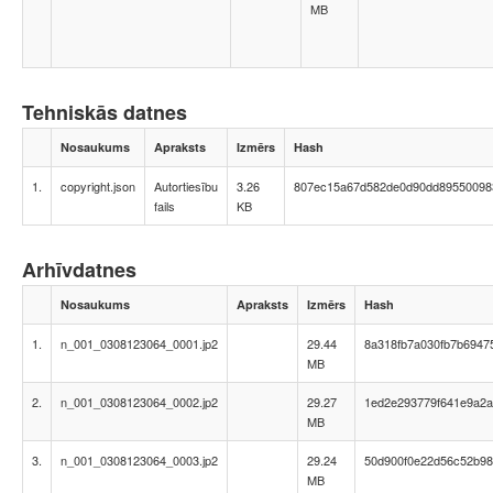
MB
Tehniskās datnes
Nosaukums
Apraksts
Izmērs
Hash
1.
copyright.json
Autortiesību
3.26
807ec15a67d582de0d90dd89550098
fails
KB
Arhīvdatnes
Nosaukums
Apraksts
Izmērs
Hash
1.
n_001_0308123064_0001.jp2
29.44
8a318fb7a030fb7b6947
MB
2.
n_001_0308123064_0002.jp2
29.27
1ed2e293779f641e9a2a
MB
3.
n_001_0308123064_0003.jp2
29.24
50d900f0e22d56c52b98
MB