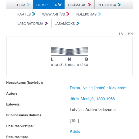
DOM
DOM PIEEJA
GRĀMATAS
PERIODIKA
KARTES
WWW ARHĪVS
KOLEKCIJAS
LABORATORIJA
LASĀMKOKS
|
LV
EN
Nosaukums (latviešu):
Daina, Nr. 11 [notis] : klavierēm
Autors:
Jānis Mediņš, 1890-1966
Izdevējs:
Latvija : Autora izdevums
Publicēšanas datums:
[19--]
Resursa virstips:
Attēls
Resursa tips: