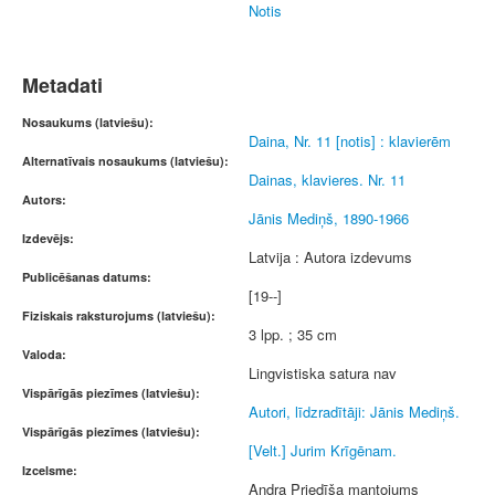
Notis
Metadati
Nosaukums (latviešu):
Daina, Nr. 11 [notis] : klavierēm
Alternatīvais nosaukums (latviešu):
Dainas, klavieres. Nr. 11
Autors:
Jānis Mediņš, 1890-1966
Izdevējs:
Latvija : Autora izdevums
Publicēšanas datums:
[19--]
Fiziskais raksturojums (latviešu):
3 lpp. ; 35 cm
Valoda:
Lingvistiska satura nav
Vispārīgās piezīmes (latviešu):
Autori, līdzradītāji: Jānis Mediņš.
Vispārīgās piezīmes (latviešu):
[Velt.] Jurim Krīgēnam.
Izcelsme:
Andra Priedīša mantojums