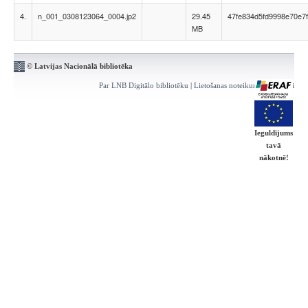
4.
n_001_0308123064_0004.jp2
29.45
47fe834d5fd9998e70e7
MB
© Latvijas Nacionālā bibliotēka
Par LNB Digitālo bibliotēku
|
Lietošanas noteikumi
|
Kontakti
Ieguldījums
tavā
nākotnē!