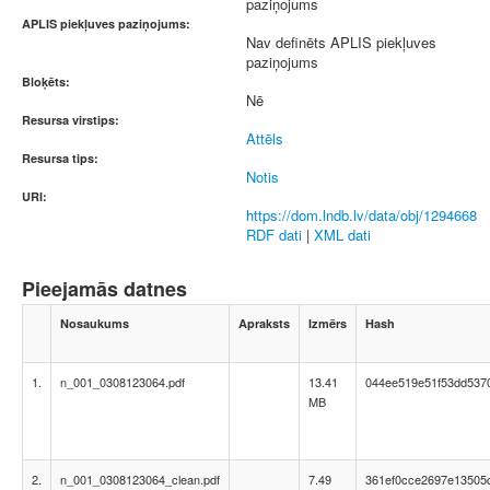
paziņojums
APLIS piekļuves paziņojums:
Nav definēts APLIS piekļuves
paziņojums
Bloķēts:
Nē
Resursa virstips:
Attēls
Resursa tips:
Notis
URI:
https://dom.lndb.lv/data/obj/1294668
RDF dati
|
XML dati
Pieejamās datnes
Nosaukums
Apraksts
Izmērs
Hash
1.
n_001_0308123064.pdf
13.41
044ee519e51f53dd537
MB
2.
n_001_0308123064_clean.pdf
7.49
361ef0cce2697e13505