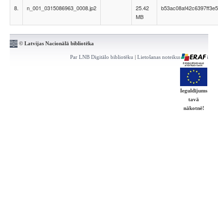
8.
n_001_0315086963_0008.jp2
25.42
b53ac08af42c6397ff3e
MB
© Latvijas Nacionālā bibliotēka
Par LNB Digitālo bibliotēku
|
Lietošanas noteikumi
|
Kontakti
Ieguldījums
tavā
nākotnē!