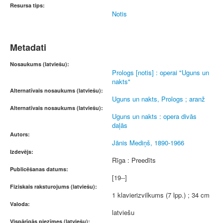
Resursa tips:
Notis
Metadati
Nosaukums (latviešu):
Prologs [notis] : operai "Uguns un
nakts"
Alternatīvais nosaukums (latviešu):
Uguns un nakts, Prologs ; aranž
Alternatīvais nosaukums (latviešu):
Uguns un nakts : opera divās
daļās
Autors:
Jānis Mediņš, 1890-1966
Izdevējs:
Rīga : Preedīts
Publicēšanas datums:
[19--]
Fiziskais raksturojums (latviešu):
1 klavierizvilkums (7 lpp.) ; 34 cm
Valoda:
latviešu
Vispārīgās piezīmes (latviešu):