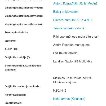
Autori, līdzradītāji: Jānis Mediņš.
Vispārīgās piezīmes (latviešu):
Balsij ar klavierēm.
Vispārīgās piezīmes (latviešu):
Plātnes numurs: K. P. 4 M. I.
Vispārīgās piezīmes (latviešu):
Teksts latviešu valodā.
Teksta pirmā rinda:
Pāri upei mēness meta tiltu c-es¹
Izcelsme:
Andra Priedīša mantojums
ALEPH ID:
LNC04-000807626
Oriģināla turētājs (*):
Latvijas Nacionālā bibliotēka
Struktūrvienība, kurā atrodas
oriģināls:
Mākslas un mūzikas centrs.
Mūzikas krājums
Oriģināla novietojuma kods:
N2/24412
Pieder kolekcijai:
Nošu arhīvs (Kolekcija)
Identifikators: