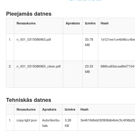
Pieejamās datnes
Nosaukums
Apraksts
Izmērs
Hash
1.
n_001_0315086963.pdf
33.78
1d121ee1ce4b96cc4be
MB
2.
n_001_0315086963_clean.pdf
23.33
686fca93acaa8fef7104
MB
Tehniskās datnes
Nosaukums
Apraksts
Izmērs
Hash
1.
copyright.json
Autortiesību
3.28
3e4619dfeb030908db4b4c5c4f06b2f
fails
KB