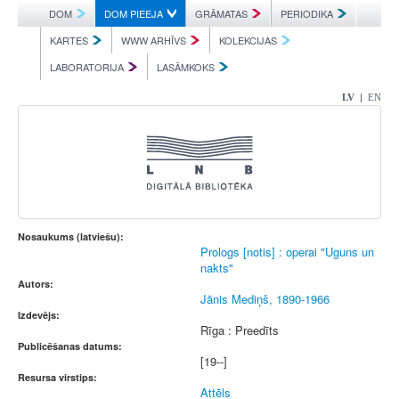
DOM
DOM PIEEJA
GRĀMATAS
PERIODIKA
KARTES
WWW ARHĪVS
KOLEKCIJAS
LABORATORIJA
LASĀMKOKS
|
LV
EN
Nosaukums (latviešu):
Prologs [notis] : operai "Uguns un
nakts"
Autors:
Jānis Mediņš, 1890-1966
Izdevējs:
Rīga : Preedīts
Publicēšanas datums:
[19--]
Resursa virstips:
Attēls