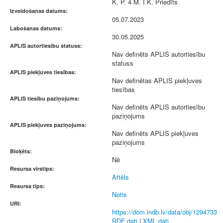
K. P. 4 M. I K. Priedīts
Izveidošanas datums:
05.07.2023
Labošanas datums:
30.05.2025
APLIS autortiesību statuss:
Nav definēts APLIS autortiesību
statuss
APLIS piekļuves tiesības:
Nav definētas APLIS piekļuves
tiesības
APLIS tiesību paziņojums:
Nav definēts APLIS autortiesību
paziņojums
APLIS piekļuves paziņojums:
Nav definēts APLIS piekļuves
paziņojums
Bloķēts:
Nē
Resursa virstips:
Attēls
Resursa tips:
Notis
URI:
https://dom.lndb.lv/data/obj/1294733
RDF dati
|
XML dati