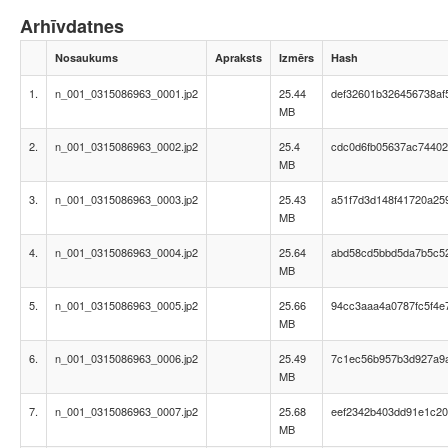
Arhīvdatnes
Nosaukums
Apraksts
Izmērs
Hash
1.
n_001_0315086963_0001.jp2
25.44
def32601b326456738af
MB
2.
n_001_0315086963_0002.jp2
25.4
cdc0d6fb05637ac74402
MB
3.
n_001_0315086963_0003.jp2
25.43
a51f7d3d148f41720a25
MB
4.
n_001_0315086963_0004.jp2
25.64
abd58cd5bbd5da7b5c5
MB
5.
n_001_0315086963_0005.jp2
25.66
94cc3aaa4a0787fc5f4e
MB
6.
n_001_0315086963_0006.jp2
25.49
7c1ec56b957b3d927a9
MB
7.
n_001_0315086963_0007.jp2
25.68
eef2342b403dd91e1c2
MB