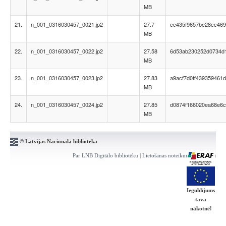
MB
21.
n_001_0316030457_0021.jp2
27.7
cc435f9657be28cc46
MB
22.
n_001_0316030457_0022.jp2
27.58
6d53ab230252d0734d
MB
23.
n_001_0316030457_0023.jp2
27.83
a9acf7d0ff439359461
MB
24.
n_001_0316030457_0024.jp2
27.85
d0874f166020ea68e6c
MB
© Latvijas Nacionālā bibliotēka
Par LNB Digitālo bibliotēku
|
Lietošanas noteikumi
|
Kontakti
Ieguldījums
tavā
nākotnē!