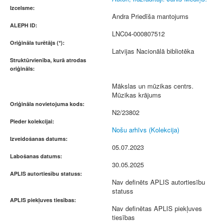
Izcelsme:
Andra Priedīša mantojums
ALEPH ID:
LNC04-000807512
Oriģināla turētājs (*):
Latvijas Nacionālā bibliotēka
Struktūrvienība, kurā atrodas
oriģināls:
Mākslas un mūzikas centrs.
Mūzikas krājums
Oriģināla novietojuma kods:
N2/23802
Pieder kolekcijai:
Nošu arhīvs (Kolekcija)
Izveidošanas datums:
05.07.2023
Labošanas datums:
30.05.2025
APLIS autortiesību statuss:
Nav definēts APLIS autortiesību
statuss
APLIS piekļuves tiesības:
Nav definētas APLIS piekļuves
tiesības