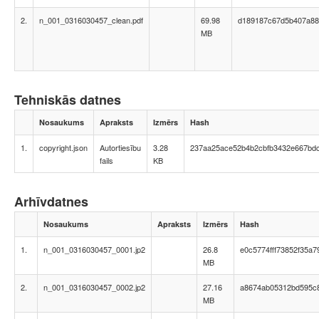
2.
n_001_0316030457_clean.pdf
69.98
d189187c67d5b407a88
MB
Tehniskās datnes
Nosaukums
Apraksts
Izmērs
Hash
1.
copyright.json
Autortiesību
3.28
237aa25ace52b4b2cbfb3432e667bd
fails
KB
Arhīvdatnes
Nosaukums
Apraksts
Izmērs
Hash
1.
n_001_0316030457_0001.jp2
26.8
e0c5774fff73852f35a7
MB
2.
n_001_0316030457_0002.jp2
27.16
a8674ab05312bd595c
MB