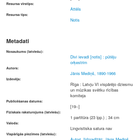
Resursa virstips:
Attēls
Resursa tips:
Notis
Metadati
Nosaukums (latviešu):
Divi ievadi [notis] : pūtēju
orķestrim
Autors:
Jānis Mediņš, 1890-1966
Izdevējs:
Rīga : Latvju VI vispārējo dziesmu
un mūzikas svētku rīcības
komiteja
Publicēšanas datums:
[19--]
Fiziskais raksturojums (latviešu):
1 partitūra (23 lpp.) ; 34 cm
Valoda:
Lingvistiska satura nav
Vispārīgās piezīmes (latviešu):
Autori, līdzradītāji: Jānis Mediņš.