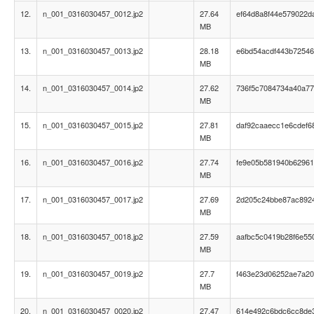
12.
n_001_0316030457_0012.jp2
27.64
ef64d8a8f44e579022d
MB
13.
n_001_0316030457_0013.jp2
28.18
e6bd54acdf443b72546
MB
14.
n_001_0316030457_0014.jp2
27.62
736f5c7084734a40a77
MB
15.
n_001_0316030457_0015.jp2
27.81
daf92caaecc1e6cdef6
MB
16.
n_001_0316030457_0016.jp2
27.74
fe9e05b581940b6296
MB
17.
n_001_0316030457_0017.jp2
27.69
2d205c24bbe87ac892
MB
18.
n_001_0316030457_0018.jp2
27.59
aafbc5c0419b28f6e55
MB
19.
n_001_0316030457_0019.jp2
27.7
f463e23d06252ae7a2
MB
20.
n_001_0316030457_0020.jp2
27.47
614e492c6bdc6cc8de