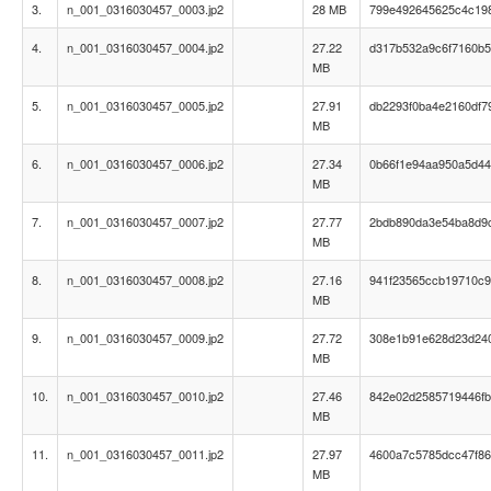
3.
n_001_0316030457_0003.jp2
28 MB
799e492645625c4c19
4.
n_001_0316030457_0004.jp2
27.22
d317b532a9c6f7160b
MB
5.
n_001_0316030457_0005.jp2
27.91
db2293f0ba4e2160df7
MB
6.
n_001_0316030457_0006.jp2
27.34
0b66f1e94aa950a5d44
MB
7.
n_001_0316030457_0007.jp2
27.77
2bdb890da3e54ba8d9
MB
8.
n_001_0316030457_0008.jp2
27.16
941f23565ccb19710c9
MB
9.
n_001_0316030457_0009.jp2
27.72
308e1b91e628d23d240
MB
10.
n_001_0316030457_0010.jp2
27.46
842e02d2585719446f
MB
11.
n_001_0316030457_0011.jp2
27.97
4600a7c5785dcc47f86
MB