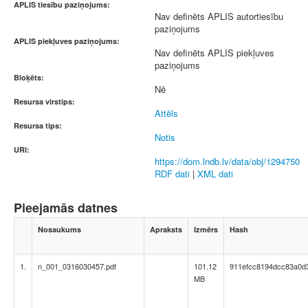
APLIS tiesību paziņojums:
Nav definēts APLIS autortiesību
paziņojums
APLIS piekļuves paziņojums:
Nav definēts APLIS piekļuves
paziņojums
Bloķēts:
Nē
Resursa virstips:
Attēls
Resursa tips:
Notis
URI:
https://dom.lndb.lv/data/obj/1294750
RDF dati
|
XML dati
Pieejamās datnes
Nosaukums
Apraksts
Izmērs
Hash
1.
n_001_0316030457.pdf
101.12
911efcc8194dcc83a0d
MB