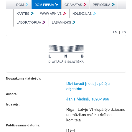
DOM
DOM PIEEJA
GRĀMATAS
PERIODIKA
KARTES
WWW ARHĪVS
KOLEKCIJAS
LABORATORIJA
LASĀMKOKS
|
LV
EN
Nosaukums (latviešu):
Divi ievadi [notis] : pūtēju
orķestrim
Autors:
Jānis Mediņš, 1890-1966
Izdevējs:
Rīga : Latvju VI vispārējo dziesmu
un mūzikas svētku rīcības
komiteja
Publicēšanas datums:
[19--]