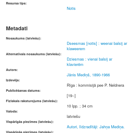
Resursa tips:
Notis
Metadati
Nosaukums (latviešu):
Dseesmas [notis] : weenai balsij ar
klaweerem
Alternatīvais nosaukums (latviešu):
Dziesmas : vienai balsij ar
klavierēm
Autors:
Jānis Mediņš, 1890-1966
Izdevējs:
Rīga : kommisijā pee P. Neldnera
Publicēšanas datums:
[19--]
Fiziskais raksturojums (latviešu):
10 lpp. ; 34 cm
Valoda:
latviešu
Vispārīgās piezīmes (latviešu):
Autori, līdzradītāji: Jahņa Mediņa.
Vispārīgās piezīmes (latviešu):