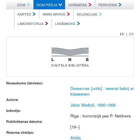
DOM
DOM PIEEJA
GRĀMATAS
PERIODIKA
KARTES
WWW ARHĪVS
KOLEKCIJAS
LABORATORIJA
LASĀMKOKS
|
LV
EN
Nosaukums (latviešu):
Dseesmas [notis] : weenai balsij ar
klaweerem
Autors:
Jānis Mediņš, 1890-1966
Izdevējs:
Rīga : kommisijā pee P. Neldnera
Publicēšanas datums:
[19--]
Resursa virstips:
Attēls