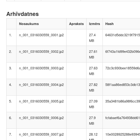
Arhīvdatnes
Nosaukums
Apraksts
Izmērs
Hash
1.
n_001_0316030559_0001.jp2
27.4
64631d5ddc3219f7915
MB
2.
n_001_0316030559_0002.jp2
27.61
6f743a1fd99e432b096
MB
3.
n_001_0316030559_0003.jp2
27.63
72c3c930bee18559d6a
MB
4.
n_001_0316030559_0004.jp2
27.82
58f1aa86ed853c3db13
MB
5.
n_001_0316030559_0005.jp2
27.09
35a3481b86a98f6cc39
MB
6.
n_001_0316030559_0006.jp2
27.9
fcfabaef6a764938dd61
MB
7.
n_001_0316030559_0007.jp2
28.12
10e0028925288e9394
MB