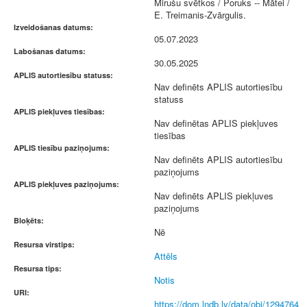
Mirušu svētkos / Poruks -- Mātei /
E. Treimanis-Zvārgulis.
Izveidošanas datums:
05.07.2023
Labošanas datums:
30.05.2025
APLIS autortiesību statuss:
Nav definēts APLIS autortiesību
statuss
APLIS piekļuves tiesības:
Nav definētas APLIS piekļuves
tiesības
APLIS tiesību paziņojums:
Nav definēts APLIS autortiesību
paziņojums
APLIS piekļuves paziņojums:
Nav definēts APLIS piekļuves
paziņojums
Bloķēts:
Nē
Resursa virstips:
Attēls
Resursa tips:
Notis
URI:
https://dom.lndb.lv/data/obj/1294764