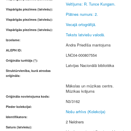
Veltījums: R. Tunce Kungam.
Vispārīgās piezīmes (latviešu):
Plātnes numurs: 2.
Vispārīgās piezīmes (latviešu):
Vecajā ortogrāfijā.
Vispārīgās piezīmes (latviešu):
Teksts latviešu valodā.
Izcelsme:
Andra Priedīša mantojums
ALEPH ID:
LNC04-000807554
Oriģināla turētājs (*):
Latvijas Nacionālā bibliotēka
Struktūrvienība, kurā atrodas
oriģināls:
Mākslas un mūzikas centrs.
Mūzikas krājums
Oriģināla novietojuma kods:
N3/3162
Pieder kolekcijai:
Nošu arhīvs (Kolekcija)
Identifikators:
2 Neldners
Saturs (latviešu):