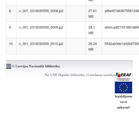
8.
n_001_0316030559_0008.jp2
27.61
af9a457d63875591246
MB
9.
n_001_0316030559_0009.jp2
28.1
afb0cadf27431881d69
MB
10.
n_001_0316030559_0010.jp2
26.24
5532ab0bb1d42b9730
MB
© Latvijas Nacionālā bibliotēka
Par LNB Digitālo bibliotēku
|
Lietošanas noteikumi
|
Kontakti
Ieguldījums
tavā
nākotnē!