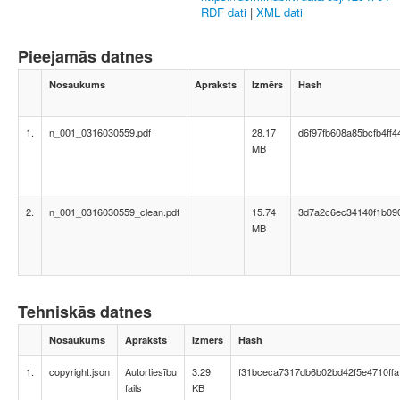
RDF dati
|
XML dati
Pieejamās datnes
Nosaukums
Apraksts
Izmērs
Hash
1.
n_001_0316030559.pdf
28.17
d6f97fb608a85bcfb4ff
MB
2.
n_001_0316030559_clean.pdf
15.74
3d7a2c6ec34140f1b09
MB
Tehniskās datnes
Nosaukums
Apraksts
Izmērs
Hash
1.
copyright.json
Autortiesību
3.29
f31bceca7317db6b02bd42f5e4710ffa
fails
KB