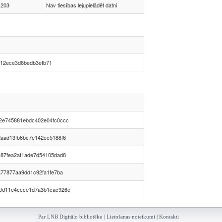
1203
Nav tiesības lejupielādēt datni
12ece3d6bedb3efb71
2e745881ebdc402e04fc0ccc
2aad13fb6bc7e142cc5188f6
487fea2af1ade7d54105dad8
a77877aa9dd1c92fa1fe7ba
0d11e4ccce1d7a3b1cac926e
Par LNB Digitālo bibliotēku
|
Lietošanas noteikumi
|
Kontakti