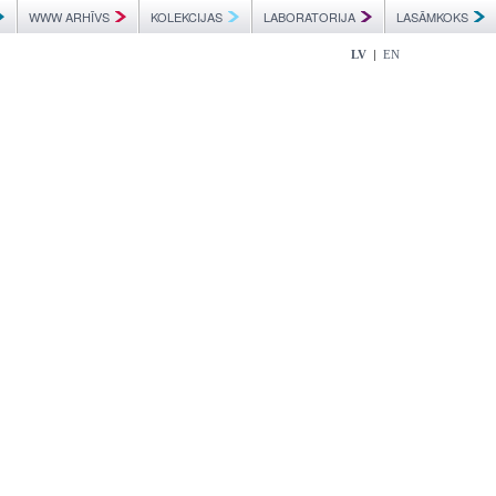
WWW ARHĪVS
KOLEKCIJAS
LABORATORIJA
LASĀMKOKS
|
LV
EN