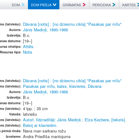
DOM
DOM PIEEJA
GRĀMATAS
PERIODIKA
KARTES
Dāvana [notis] : [no dziesmu cikla] "Pasakas par mīlu"
s (latviešu):
Jānis Mediņš, 1890-1966
Autors:
B.v.
Izdevējs:
[19--]
anas datums:
Attēls
ursa virstips:
Notis
Resursa tips:
Dāvana [notis] : [no dziesmu cikla] "Pasakas par mīlu"
s (latviešu):
Pasakas par mīlu, balss, klavieres, Dāvana
s (latviešu):
Jānis Mediņš, 1890-1966
Autors:
B.v.
Izdevējs:
[19--]
anas datums:
4 lpp. ; 35 cm
ms (latviešu):
latviešu
Valoda:
Autori, līdzradītāji: Jānis Mediņš ; Elza Ķezbere, [teksts].
es (latviešu):
Balsij ar klavierēm.
es (latviešu):
Nava man sarkanu rožu
 pirmā rinda:
Andra Priedīša mantojums
Izcelsme: