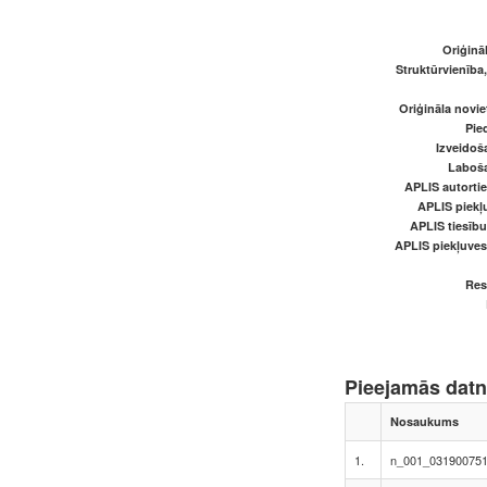
Oriģināl
Struktūrvienība
Oriģināla novi
Pied
Izveidoš
Laboš
APLIS autortie
APLIS piekļu
APLIS tiesīb
APLIS piekļuve
Res
Pieejamās dat
Nosaukums
1.
n_001_031900751