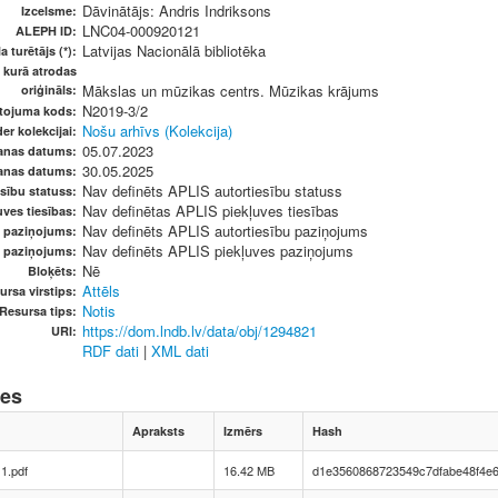
Dāvinātājs: Andris Indriksons
Izcelsme:
LNC04-000920121
ALEPH ID:
Latvijas Nacionālā bibliotēka
a turētājs (*):
, kurā atrodas
Mākslas un mūzikas centrs. Mūzikas krājums
oriģināls:
N2019-3/2
etojuma kods:
Nošu arhīvs (Kolekcija)
er kolekcijai:
05.07.2023
anas datums:
30.05.2025
anas datums:
Nav definēts APLIS autortiesību statuss
sību statuss:
Nav definētas APLIS piekļuves tiesības
ves tiesības:
Nav definēts APLIS autortiesību paziņojums
u paziņojums:
Nav definēts APLIS piekļuves paziņojums
s paziņojums:
Nē
Bloķēts:
Attēls
ursa virstips:
Notis
Resursa tips:
https://dom.lndb.lv/data/obj/1294821
URI:
RDF dati
|
XML dati
nes
Apraksts
Izmērs
Hash
1.pdf
16.42 MB
d1e3560868723549c7dfabe48f4e