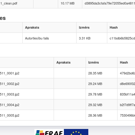
1_clean.pdf
10.17 MB
d3895da3cfafa79e72055ed0a481
nes
Apraksts
Izmērs
Hash
Autortiesību fails
3.31 KB
c11bdb6b5825cd
Apraksts
Izmērs
Hash
511_0001.jp2
28.35 MB
479d2bd6
511_0002.jp2
29.24 MB
d8e690f3
511_0003.jp2
29.78 MB
835bf11a
511_0004.jp2
29.32 MB
b2f7d9ff7
511_0005.jp2
28.36 MB
7530496b