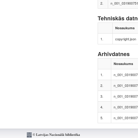
2.
n_001_031900751
Tehniskās dat
Nosaukums
1.
copyright.json
Arhīvdatnes
Nosaukums
1.
n_001_0319007
2.
n_001_0319007
3.
n_001_0319007
4.
n_001_0319007
5.
n_001_0319007
© Latvijas Nacionālā bibliotēka