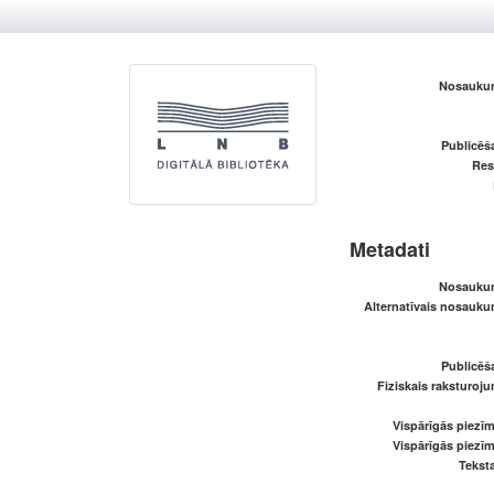
Nosaukum
Publicēš
Res
Metadati
Nosaukum
Alternatīvais nosaukum
Publicēš
Fiziskais raksturoju
Vispārīgās piezīm
Vispārīgās piezīm
Teksta