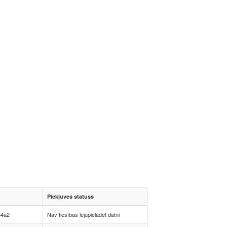
Piekļuves statuss
64a2
Nav tiesības lejupielādēt datni