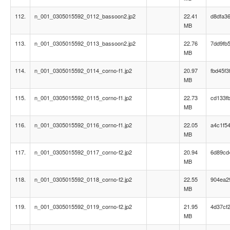
112.
n_001_0305015592_0112_bassoon2.jp2
22.41
d8dfa3
MB
113.
n_001_0305015592_0113_bassoon2.jp2
22.76
7dd9fb
MB
114.
n_001_0305015592_0114_corno-f1.jp2
20.97
fbd45f
MB
115.
n_001_0305015592_0115_corno-f1.jp2
22.73
cd133f
MB
116.
n_001_0305015592_0116_corno-f1.jp2
22.05
a4c1f5
MB
117.
n_001_0305015592_0117_corno-f2.jp2
20.94
6d89cd
MB
118.
n_001_0305015592_0118_corno-f2.jp2
22.55
904ea2
MB
119.
n_001_0305015592_0119_corno-f2.jp2
21.95
4d37cf
MB