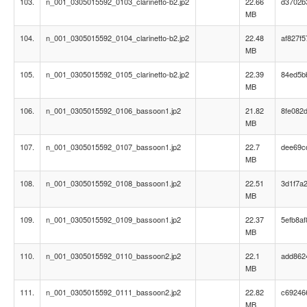
103.
n_001_0305015592_0103_clarinetto-b2.jp2
22.66
d3702b
MB
104.
n_001_0305015592_0104_clarinetto-b2.jp2
22.48
af827f
MB
105.
n_001_0305015592_0105_clarinetto-b2.jp2
22.39
84ed5b
MB
106.
n_001_0305015592_0106_bassoon1.jp2
21.82
8fe082d
MB
107.
n_001_0305015592_0107_bassoon1.jp2
22.7
dee69c
MB
108.
n_001_0305015592_0108_bassoon1.jp2
22.51
3d1f7a
MB
109.
n_001_0305015592_0109_bassoon1.jp2
22.37
5efb8a
MB
110.
n_001_0305015592_0110_bassoon2.jp2
22.1
add862
MB
111.
n_001_0305015592_0111_bassoon2.jp2
22.82
c69246
MB