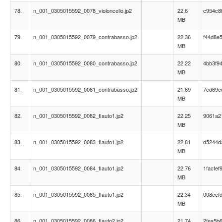
78.
n_001_0305015592_0078_violoncello.jp2
22.6
c954c8
MB
79.
n_001_0305015592_0079_contrabasso.jp2
22.36
f44d8e
MB
80.
n_001_0305015592_0080_contrabasso.jp2
22.22
4bb3f9
MB
81.
n_001_0305015592_0081_contrabasso.jp2
21.89
7cd69e
MB
82.
n_001_0305015592_0082_flauto1.jp2
22.25
9061a2
MB
83.
n_001_0305015592_0083_flauto1.jp2
22.81
d5244d
MB
84.
n_001_0305015592_0084_flauto1.jp2
22.76
1facfe
MB
85.
n_001_0305015592_0085_flauto1.jp2
22.34
008cef
MB
86.
n_001_0305015592_0086_flauto2.jp2
21.74
2fea5b