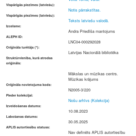
Vispārīgās piezīmes (latviešu):
Notis pārrakstītas.
Vispārīgās piezīmes (latviešu):
Teksts latviešu valodā.
Izcelsme:
Andra Priedīša mantojums
ALEPH ID:
LNC04-000292028
Oriģināla turētājs (*):
Latvijas Nacionālā bibliotēka
Struktūrvienība, kurā atrodas
oriģināls:
Mākslas un mūzikas centrs.
Mūzikas krājums
Oriģināla novietojuma kods:
N2005-3/220
Pieder kolekcijai:
Nošu arhīvs (Kolekcija)
Izveidošanas datums:
10.08.2023
Labošanas datums:
30.05.2025
APLIS autortiesību statuss:
Nav definēts APLIS autortiesību