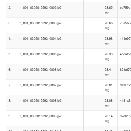
2.
n_001_0305015592_0002.jp2
28.65
ed759b
MB
3.
n_001_0305015592_0003.jp2
28.66
70a5b8
MB
4.
n_001_0305015592_0004.jp2
28.98
141e95
MB
5.
n_001_0305015592_0005.jp2
28.33
45eaf5
MB
6.
n_001_0305015592_0006.jp2
28.4
62fbd7
MB
7.
n_001_0305015592_0007.jp2
28.01
daf076
MB
8.
n_001_0305015592_0008.jp2
28.08
4431a3
MB
9.
n_001_0305015592_0009.jp2
28.14
97d615
MB