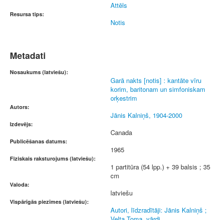
Attēls
Resursa tips:
Notis
Metadati
Nosaukums (latviešu):
Garā nakts [notis] : kantāte vīru
korim, baritonam un simfoniskam
orķestrim
Autors:
Jānis Kalniņš, 1904-2000
Izdevējs:
Canada
Publicēšanas datums:
1965
Fiziskais raksturojums (latviešu):
1 partitūra (54 lpp.) + 39 balsis ; 35
cm
Valoda:
latviešu
Vispārīgās piezīmes (latviešu):
Autori, līdzradītāji: Jānis Kalniņš ;
Velta Toma, vārdi.