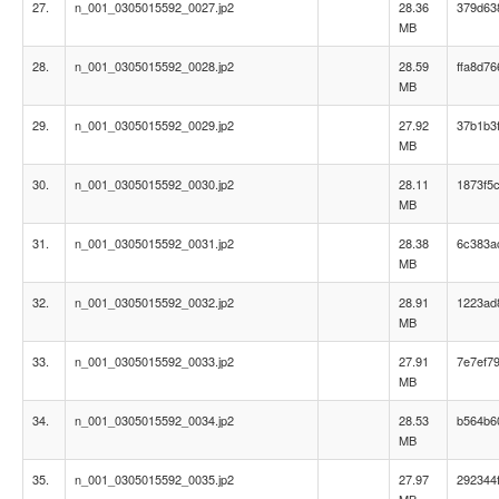
27.
n_001_0305015592_0027.jp2
28.36
379d63
MB
28.
n_001_0305015592_0028.jp2
28.59
ffa8d7
MB
29.
n_001_0305015592_0029.jp2
27.92
37b1b3
MB
30.
n_001_0305015592_0030.jp2
28.11
1873f5
MB
31.
n_001_0305015592_0031.jp2
28.38
6c383a
MB
32.
n_001_0305015592_0032.jp2
28.91
1223ad
MB
33.
n_001_0305015592_0033.jp2
27.91
7e7ef7
MB
34.
n_001_0305015592_0034.jp2
28.53
b564b6
MB
35.
n_001_0305015592_0035.jp2
27.97
292344