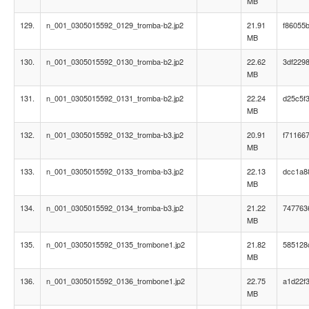
MB
129.
n_001_0305015592_0129_tromba-b2.jp2
21.91
f86055
MB
130.
n_001_0305015592_0130_tromba-b2.jp2
22.62
3df229
MB
131.
n_001_0305015592_0131_tromba-b2.jp2
22.24
d25c5f
MB
132.
n_001_0305015592_0132_tromba-b3.jp2
20.91
f71166
MB
133.
n_001_0305015592_0133_tromba-b3.jp2
22.13
dcc1a8
MB
134.
n_001_0305015592_0134_tromba-b3.jp2
21.22
747763
MB
135.
n_001_0305015592_0135_trombone1.jp2
21.82
585128
MB
136.
n_001_0305015592_0136_trombone1.jp2
22.75
a1d22f
MB