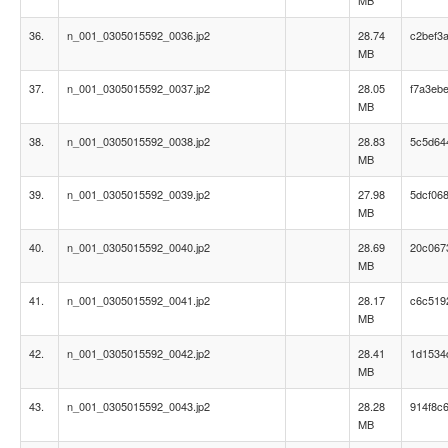
MB
36.
n_001_0305015592_0036.jp2
28.74
c2bef3
MB
37.
n_001_0305015592_0037.jp2
28.05
f7a3eb
MB
38.
n_001_0305015592_0038.jp2
28.83
5c5d64
MB
39.
n_001_0305015592_0039.jp2
27.98
5dcf06
MB
40.
n_001_0305015592_0040.jp2
28.69
20c067
MB
41.
n_001_0305015592_0041.jp2
28.17
c6c519
MB
42.
n_001_0305015592_0042.jp2
28.41
1d1534
MB
43.
n_001_0305015592_0043.jp2
28.28
914f8c
MB