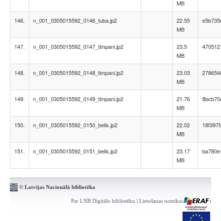
MB
146.
n_001_0305015592_0146_tuba.jp2
22.55
e5b735
MB
147.
n_001_0305015592_0147_timpani.jp2
23.5
470512
MB
148.
n_001_0305015592_0148_timpani.jp2
23.03
278654
MB
149.
n_001_0305015592_0149_timpani.jp2
21.76
8bcb70
MB
150.
n_001_0305015592_0150_bells.jp2
22.02
18f397
MB
151.
n_001_0305015592_0151_bells.jp2
23.17
ba780e
MB
© Latvijas Nacionālā bibliotēka
Par LNB Digitālo bibliotēku
|
Lietošanas noteikumi
|
Kontakti