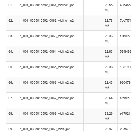
61.
n_001_0305015592_0061_violino1.jp2
22.55
46b4b5
MB
62.
n_001_0305015592_0062_violino1.jp2
22.78
7bc7f7
MB
63.
n_001_0305015592_0063_violino2.jp2
22.36
f019eb
MB
64.
n_001_0305015592_0064_violino2.jp2
22.83
584f48
MB
65.
n_001_0305015592_0065_violino2.jp2
22.38
138198
MB
66.
n_001_0305015592_0066_violino2.jp2
22.43
930479
MB
67.
n_001_0305015592_0067_violino2.jp2
22.64
afebee
MB
68.
n_001_0305015592_0068_violino2.jp2
23.26
e17921
MB
69.
n_001_0305015592_0069_viola.jp2
22.97
20a570