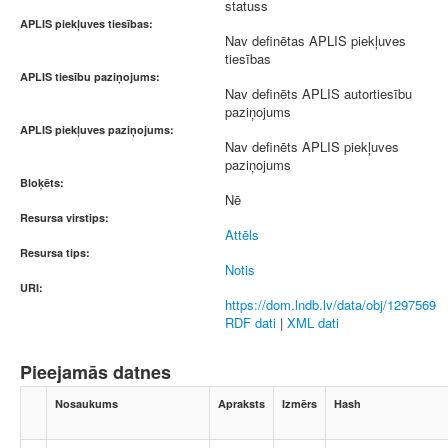
statuss
APLIS piekļuves tiesības:
Nav definētas APLIS piekļuves
tiesības
APLIS tiesību paziņojums:
Nav definēts APLIS autortiesību
paziņojums
APLIS piekļuves paziņojums:
Nav definēts APLIS piekļuves
paziņojums
Bloķēts:
Nē
Resursa virstips:
Attēls
Resursa tips:
Notis
URI:
https://dom.lndb.lv/data/obj/1297569
RDF dati
|
XML dati
Pieejamās datnes
Nosaukums
Apraksts
Izmērs
Hash