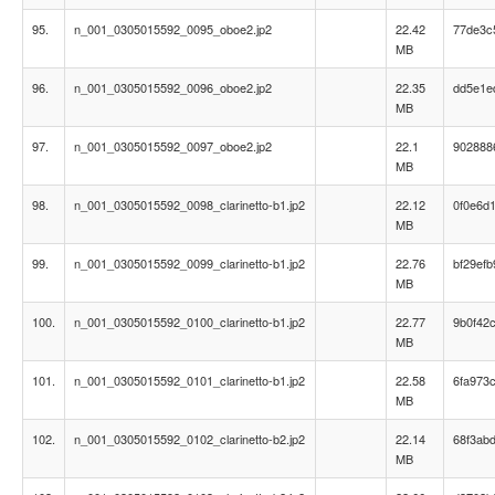
95.
n_001_0305015592_0095_oboe2.jp2
22.42
77de3c
MB
96.
n_001_0305015592_0096_oboe2.jp2
22.35
dd5e1e
MB
97.
n_001_0305015592_0097_oboe2.jp2
22.1
902888
MB
98.
n_001_0305015592_0098_clarinetto-b1.jp2
22.12
0f0e6d
MB
99.
n_001_0305015592_0099_clarinetto-b1.jp2
22.76
bf29ef
MB
100.
n_001_0305015592_0100_clarinetto-b1.jp2
22.77
9b0f42
MB
101.
n_001_0305015592_0101_clarinetto-b1.jp2
22.58
6fa973
MB
102.
n_001_0305015592_0102_clarinetto-b2.jp2
22.14
68f3ab
MB