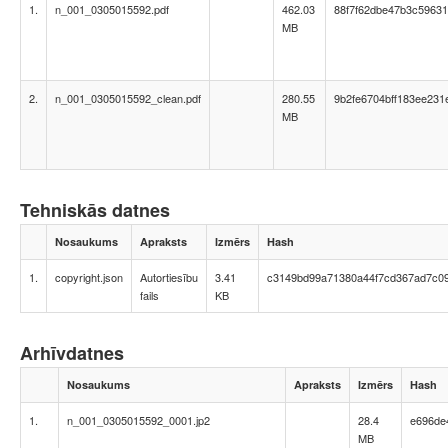
1.
n_001_0305015592.pdf
462.03
88f7f62dbe47b3c5963
MB
2.
n_001_0305015592_clean.pdf
280.55
9b2fe6704bff183ee231
MB
Tehniskās datnes
Nosaukums
Apraksts
Izmērs
Hash
1.
copyright.json
Autortiesību
3.41
c3149bd99a71380a44f7cd367ad7c0
fails
KB
Arhīvdatnes
Nosaukums
Apraksts
Izmērs
Hash
1.
n_001_0305015592_0001.jp2
28.4
e696de
MB