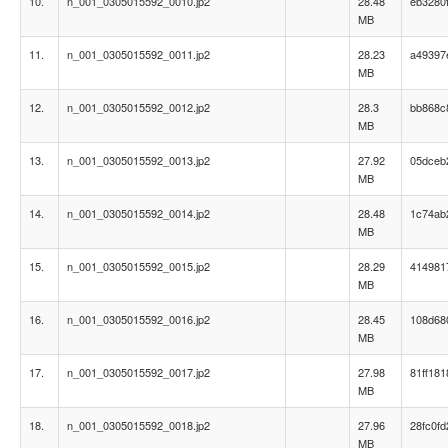
10.
n_001_0305015592_0010.jp2
28.48
eb3280
MB
11.
n_001_0305015592_0011.jp2
28.23
a49397
MB
12.
n_001_0305015592_0012.jp2
28.3
bb868c
MB
13.
n_001_0305015592_0013.jp2
27.92
05dceb
MB
14.
n_001_0305015592_0014.jp2
28.48
1c74ab
MB
15.
n_001_0305015592_0015.jp2
28.29
414981
MB
16.
n_001_0305015592_0016.jp2
28.45
108d68
MB
17.
n_001_0305015592_0017.jp2
27.98
81ff18
MB
18.
n_001_0305015592_0018.jp2
27.96
28fc0f
MB