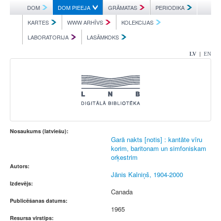
DOM
DOM PIEEJA
GRĀMATAS
PERIODIKA
KARTES
WWW ARHĪVS
KOLEKCIJAS
LABORATORIJA
LASĀMKOKS
|
LV
EN
Nosaukums (latviešu):
Garā nakts [notis] : kantāte vīru
korim, baritonam un simfoniskam
orķestrim
Autors:
Jānis Kalniņš, 1904-2000
Izdevējs:
Canada
Publicēšanas datums:
1965
Resursa virstips: