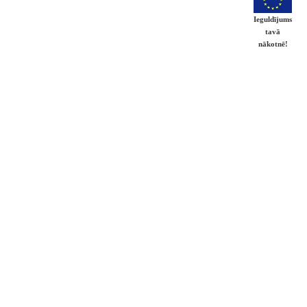
Ieguldījums
tavā
nākotnē!