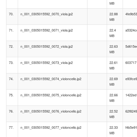
MB
70.
n_001_0305015592_0070_viola.jp2
22.88
4fe9b5
MB
71.
n_001_0305015592_0071_viola.jp2
22.4
a5324c
MB
72.
n_001_0305015592_0072_viola.jp2
22.63
5d615e
MB
73.
n_001_0305015592_0073_viola.jp2
22.61
603717
MB
74.
n_001_0305015592_0074_violoncello.jp2
22.69
e93fce
MB
75.
n_001_0305015592_0075_violoncello.jp2
22.66
1422ed
MB
76.
n_001_0305015592_0076_violoncello.jp2
22.52
62f824
MB
77.
n_001_0305015592_0077_violoncello.jp2
22.33
f4b5e9
MB