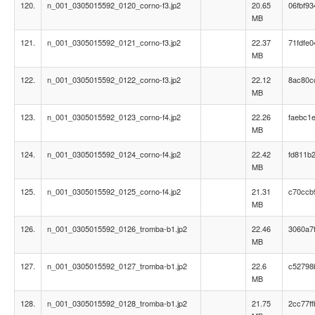
120.
n_001_0305015592_0120_corno-f3.jp2
20.65
06fbf9
MB
121.
n_001_0305015592_0121_corno-f3.jp2
22.37
71fdfe
MB
122.
n_001_0305015592_0122_corno-f3.jp2
22.12
8ac80c
MB
123.
n_001_0305015592_0123_corno-f4.jp2
22.26
faebc1
MB
124.
n_001_0305015592_0124_corno-f4.jp2
22.42
fd811b
MB
125.
n_001_0305015592_0125_corno-f4.jp2
21.31
c70ccb
MB
126.
n_001_0305015592_0126_tromba-b1.jp2
22.46
3060a7
MB
127.
n_001_0305015592_0127_tromba-b1.jp2
22.6
c52798
MB
128.
n_001_0305015592_0128_tromba-b1.jp2
21.75
2cc77f