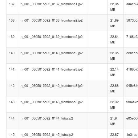
137.
n_001_0305015592_0137_trombone1.jp2
22.35
aaae52
MB
138.
n_001_0305015592_0138_trombone2.jp2
21.89
5073b5
MB
139.
n_001_0305015592_0139_trombone2.jp2
22.64
7166c5
MB
140.
n_001_0305015592_0140_trombone2.jp2
22.35
eebcc5
MB
141.
n_001_0305015592_0141_trombone3.jp2
22.14
4186b7
MB
142.
n_001_0305015592_0142_trombone3.jp2
22.88
045e84
MB
143.
n_001_0305015592_0143_trombone3.jp2
22.32
f3d4a7
MB
144.
n_001_0305015592_0144_tuba.jp2
21.9
e05e0d
MB
145.
n_001_0305015592_0145_tuba.jp2
22.87
1c31ac