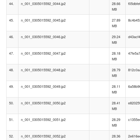
44.
n_001_0305015592_0044.jp2
28.66
f05dbf
MB
45.
n_001_0305015592_0045.jp2
27.89
8c4b45
MB
46.
n_001_0305015592_0046.jp2
29.24
d43acf
MB
47.
n_001_0305015592_0047.jp2
28.18
47fe5a
MB
48.
n_001_0305015592_0048.jp2
28.79
812c0a
MB
49.
n_001_0305015592_0049.jp2
28.11
6a58b9
MB
50.
n_001_0305015592_0050.jp2
28.41
e82025
MB
51.
n_001_0305015592_0051.jp2
28.29
c1355e
MB
52.
n_001_0305015592_0052.jp2
28.36
2e616e