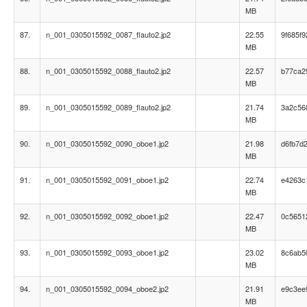
MB
87.
n_001_0305015592_0087_flauto2.jp2
22.55
9f685f
MB
88.
n_001_0305015592_0088_flauto2.jp2
22.57
b77ca2
MB
89.
n_001_0305015592_0089_flauto2.jp2
21.74
3a2c56
MB
90.
n_001_0305015592_0090_oboe1.jp2
21.98
d6fb7d
MB
91.
n_001_0305015592_0091_oboe1.jp2
22.74
e4263c
MB
92.
n_001_0305015592_0092_oboe1.jp2
22.47
0c5651
MB
93.
n_001_0305015592_0093_oboe1.jp2
23.02
8c6ab5
MB
94.
n_001_0305015592_0094_oboe2.jp2
21.91
e9c3ee
MB