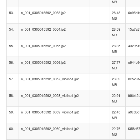
MB
53.
n_001_0305015592_0053.jp2
28.48
6c95d1
MB
54.
n_001_0305015592_0054.jp2
28.59
15a7a8
MB
55.
n_001_0305015592_0055.jp2
28.35
432951
MB
56.
n_001_0305015592_0056.jp2
27.77
c944b9
MB
57.
n_001_0305015592_0057_violino1.jp2
23.69
bc529a
MB
58.
n_001_0305015592_0058_violino1.jp2
22.91
f66b12
MB
59.
n_001_0305015592_0059_violino1.jp2
22.45
a9cd6d
MB
60.
n_001_0305015592_0060_violino1.jp2
22.76
f358d6
MB