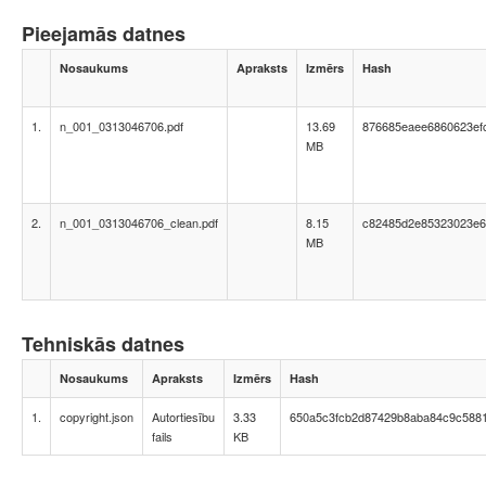
Pieejamās datnes
Nosaukums
Apraksts
Izmērs
Hash
1.
n_001_0313046706.pdf
13.69
876685eaee6860623ef
MB
2.
n_001_0313046706_clean.pdf
8.15
c82485d2e85323023e6
MB
Tehniskās datnes
Nosaukums
Apraksts
Izmērs
Hash
1.
copyright.json
Autortiesību
3.33
650a5c3fcb2d87429b8aba84c9c588
fails
KB