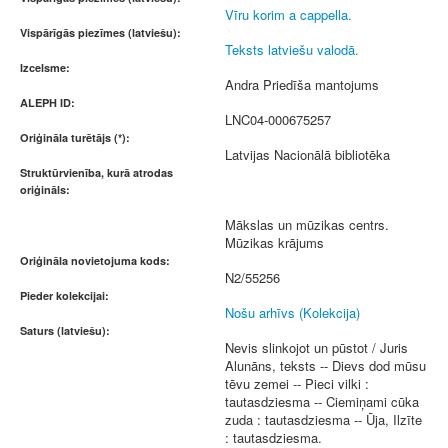
Vīru korim a cappella.
Vispārīgās piezīmes (latviešu):
Teksts latviešu valodā.
Izcelsme:
Andra Priedīša mantojums
ALEPH ID:
LNC04-000675257
Oriģināla turētājs (*):
Latvijas Nacionālā bibliotēka
Struktūrvienība, kurā atrodas
oriģināls:
Mākslas un mūzikas centrs.
Mūzikas krājums
Oriģināla novietojuma kods:
N2/55256
Pieder kolekcijai:
Nošu arhīvs (Kolekcija)
Saturs (latviešu):
Nevis slinkojot un pūstot / Juris
Alunāns, teksts -- Dievs dod mūsu
tēvu zemei -- Pieci vilki :
tautasdziesma -- Ciemiņami cūka
zuda : tautasdziesma -- Ūja, Ilzīte
: tautasdziesma.