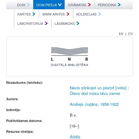
DOM
DOM PIEEJA
GRĀMATAS
PERIODIKA
KARTES
WWW ARHĪVS
KOLEKCIJAS
LABORATORIJA
LASĀMKOKS
|
LV
EN
Nosaukums (latviešu):
Nevis slinkojot un pūstot [notis] ;
Dievs dod mūsu tēvu zemei
Autors:
Andrejs Jurjāns, 1856-1922
Izdevējs:
B.v.
Publicēšanas datums:
[19--]
Resursa virstips:
Attēls