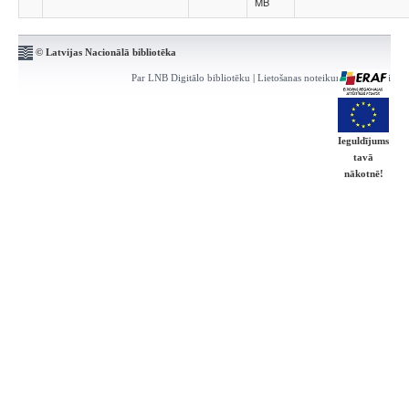
MB
© Latvijas Nacionālā bibliotēka
Par LNB Digitālo bibliotēku
|
Lietošanas noteikumi
|
Kontakti
Ieguldījums
tavā
nākotnē!