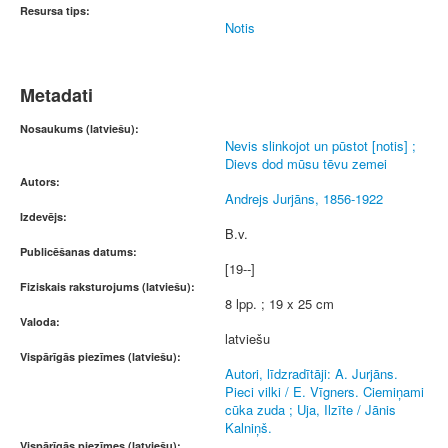
Resursa tips:
Notis
Metadati
Nosaukums (latviešu):
Nevis slinkojot un pūstot [notis] ;
Dievs dod mūsu tēvu zemei
Autors:
Andrejs Jurjāns, 1856-1922
Izdevējs:
B.v.
Publicēšanas datums:
[19--]
Fiziskais raksturojums (latviešu):
8 lpp. ; 19 x 25 cm
Valoda:
latviešu
Vispārīgās piezīmes (latviešu):
Autori, līdzradītāji: A. Jurjāns.
Pieci vilki / E. Vīgners. Ciemiņami
cūka zuda ; Uja, Ilzīte / Jānis
Kalniņš.
Vispārīgās piezīmes (latviešu):