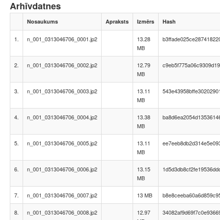
Arhīvdatnes
Nosaukums
Apraksts
Izmērs
Hash
1.
n_001_0313046706_0001.jp2
13.28
b3ffade025ce28741822
MB
2.
n_001_0313046706_0002.jp2
12.79
c9eb5f775a06c9309d19
MB
3.
n_001_0313046706_0003.jp2
13.11
543e43958bffe3020290
MB
4.
n_001_0313046706_0004.jp2
13.38
ba8d6ea2054d1353614
MB
5.
n_001_0313046706_0005.jp2
13.11
ee7eeb8db2d314e5e09
MB
6.
n_001_0313046706_0006.jp2
13.15
1d5d3db8cf2fe19536dd
MB
7.
n_001_0313046706_0007.jp2
13 MB
b8e8ceeba60a6d859c95
8.
n_001_0313046706_0008.jp2
12.97
34082af9d69f7c0e9366