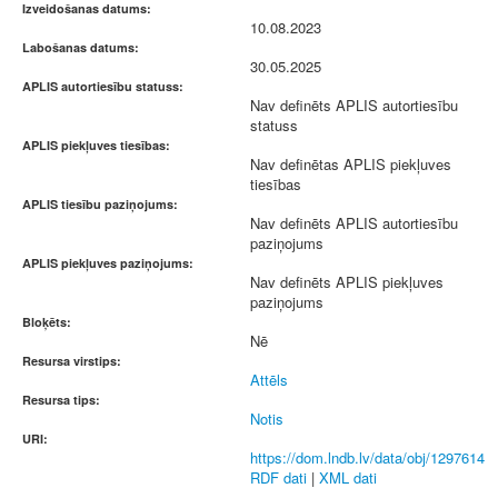
Izveidošanas datums:
10.08.2023
Labošanas datums:
30.05.2025
APLIS autortiesību statuss:
Nav definēts APLIS autortiesību
statuss
APLIS piekļuves tiesības:
Nav definētas APLIS piekļuves
tiesības
APLIS tiesību paziņojums:
Nav definēts APLIS autortiesību
paziņojums
APLIS piekļuves paziņojums:
Nav definēts APLIS piekļuves
paziņojums
Bloķēts:
Nē
Resursa virstips:
Attēls
Resursa tips:
Notis
URI:
https://dom.lndb.lv/data/obj/1297614
RDF dati
|
XML dati