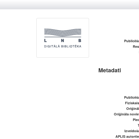
Publicēš
Res
Metadati
Publicēš
Fiziskai
Oriģināl
Oriģināla novi
Pied
Izveidoš
APLIS autortie