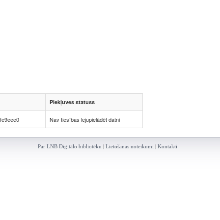
Piekļuves statuss
fe9eee0
Nav tiesības lejupielādēt datni
Par LNB Digitālo bibliotēku
|
Lietošanas noteikumi
|
Kontakti