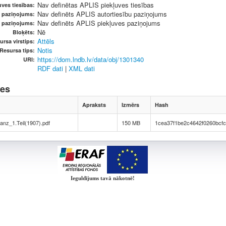
Nav definētas APLIS piekļuves tiesības
ves tiesības:
Nav definēts APLIS autortiesību paziņojums
u paziņojums:
Nav definēts APLIS piekļuves paziņojums
s paziņojums:
Nē
Bloķēts:
Attēls
ursa virstips:
Notis
Resursa tips:
https://dom.lndb.lv/data/obj/1301340
URI:
RDF dati
|
XML dati
nes
Apraksts
Izmērs
Hash
ranz_1.Teil(1907).pdf
150 MB
1cea37f1be2c4642f0260bcfc
Ieguldījums tavā nākotnē!