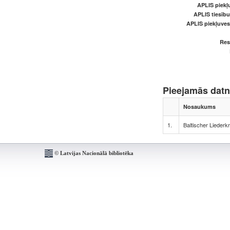
APLIS piekļu
APLIS tiesīb
APLIS piekļuve
Res
Pieejamās dat
Nosaukums
1.
Baltischer Liederk
© Latvijas Nacionālā bibliotēka