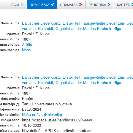
DOM
DOM PIEEJA
GRĀMATAS
PERIODIKA
KARTES
Baltischer Liederkranz. Erster Teil : ausgewählte Lieder zum G
Nosaukums:
von Joh. Reinfeldt, Organist an der Martins-Kirche in Riga
Reval : F. Kluge
Izdevējs:
1907
anas datums:
Attēls
ursa virstips:
Notis
Resursa tips:
Baltischer Liederkranz. Erster Teil : ausgewählte Lieder zum G
Nosaukums:
von Joh. Reinfeldt, Organist an der Martins-Kirche in Riga
Reval : F. Kluge
Izdevējs:
1907
anas datums:
Papīrs
s datu nesējs:
Tartu Universitātes bibliotēka
a turētājs (*):
Est.A-2624
etojuma kods:
Nošu arhīvs (Kolekcija)
er kolekcijai:
https://dspace.ut.ee/handle/10062/49949
Tīmekļa saite:
10.10.2023
anas datums:
Nav definēts APLIS autortiesību statuss
sību statuss: