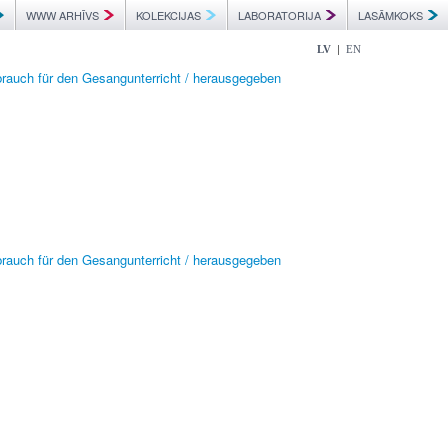
WWW ARHĪVS
KOLEKCIJAS
LABORATORIJA
LASĀMKOKS
|
LV
EN
ebrauch für den Gesangunterricht / herausgegeben
ebrauch für den Gesangunterricht / herausgegeben