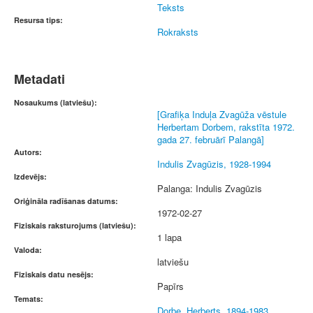
Teksts
Resursa tips:
Rokraksts
Metadati
Nosaukums (latviešu):
[Grafiķa Induļa Zvagūža vēstule
Herbertam Dorbem, rakstīta 1972.
gada 27. februārī Palangā]
Autors:
Indulis Zvagūzis, 1928-1994
Izdevējs:
Palanga: Indulis Zvagūzis
Oriģināla radīšanas datums:
1972-02-27
Fiziskais raksturojums (latviešu):
1 lapa
Valoda:
latviešu
Fiziskais datu nesējs:
Papīrs
Temats:
Dorbe, Herberts, 1894-1983