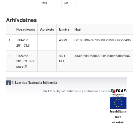
fails
KB
Arhīvdatnes
Nosaukums
Apraksts
Izmērs
Hash
1.
RXA265-
43 MB
661807807e670b80d3da50806e22f438
261_53.tif
2.
RXA265-
43.1
aa399754953966219c70bec638bf6607
261_53_otra
MB
puse.tif
© Latvijas Nacionālā bibliotēka
Par LNB Digitālo bibliotēku
|
Lietošanas noteikumi
|
Kontakti
Ieguldījums
tavā
nākotnē!