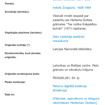
Temats:
Indulis Zvagūzis, 1928-1994
Anotācija (latviešu):
Vēstulē minēti iespaidi par
sadarību pie Herberta Dorbes
grāmatas "Tas notika Kaķpēdiņu
bulvārī" (1971) tapšanas.
Vispārīgās piezīmes (latviešu):
Datu veidotāja piešķirts
nosaukums
Oriģināla turētājs (*):
Latvijas Nacionālā bibliotēka
Struktūrvienība, kurā atrodas
oriģināls:
Letonikas un Baltijas centrs. Reto
grāmatu un rokrakstu krājums
Oriģināla novietojuma kods:
RXA265,261; 53. lp.
Pieder kolekcijai:
Retumu digitālā kolekcija
(Kolekcija)
Daļa no:
[Vēstules, apsveikumi un ielūgumi
rakstniekam Herbertam Dorbem] -