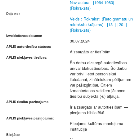
Nav autora - [1964-1983]
(Rokraksts)
Daļa no:
Veids : Rokraksti (Reto grāmatu un
rokrakstu krājums) - [13--]-[20--]
(Rokraksts)
Izveidošanas datums:
30.07.2024
APLIS autortiesību statuss:
Aizsargāts ar tiesībām
APLIS piekļuves tiesības:
Šo darbu aizsargā autortiesības
un/vai blakustiesības. Šo darbu
var brīvi lietot personiskai
lietošanai, zinātniskam pētījumam
vai pašizglītībai. Citiem
izmantošanas veidiem jāsaņem
tiesību subjekta (-u) atļauja.
APLIS tiesību paziņojums:
Ir aizsargāts ar autortiesībām —
pieejams bibliotēkā
APLIS piekļuves paziņojums:
Pieejams kultūras mantojuma
institūcijā
Bloķēts: