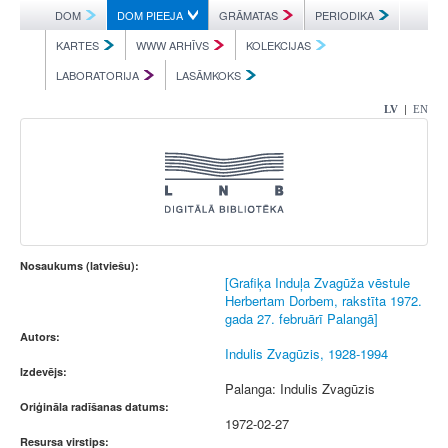
DOM
DOM PIEEJA
GRĀMATAS
PERIODIKA
KARTES
WWW ARHĪVS
KOLEKCIJAS
LABORATORIJA
LASĀMKOKS
|
LV
EN
Nosaukums (latviešu):
[Grafiķa Induļa Zvagūža vēstule
Herbertam Dorbem, rakstīta 1972.
gada 27. februārī Palangā]
Autors:
Indulis Zvagūzis, 1928-1994
Izdevējs:
Palanga: Indulis Zvagūzis
Oriģināla radīšanas datums:
1972-02-27
Resursa virstips: