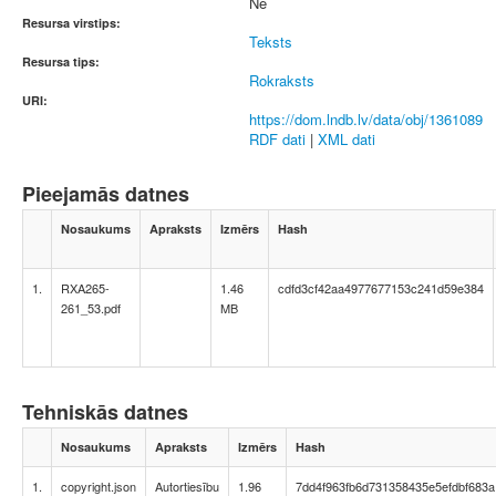
Nē
Resursa virstips:
Teksts
Resursa tips:
Rokraksts
URI:
https://dom.lndb.lv/data/obj/1361089
RDF dati
|
XML dati
Pieejamās datnes
Nosaukums
Apraksts
Izmērs
Hash
1.
RXA265-
1.46
cdfd3cf42aa4977677153c241d59e384
261_53.pdf
MB
Tehniskās datnes
Nosaukums
Apraksts
Izmērs
Hash
1.
copyright.json
Autortiesību
1.96
7dd4f963fb6d731358435e5efdbf683a