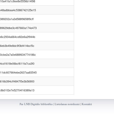
10a41fa1c8ee8e5556b14f98
e48adbbaa4c5386742125e15
389202a1a3d588f9658f9cff
89629dbe3c497660a174e473
b6c2934a664ce82e6a2f944b
6eb3b49e8dc9f3bf414bcf5c
0cbe2a7a0e688f634774186c
4cd1618e06bcf611fa7ca3f0
11dc607664ebe2637aa83545
616b394cff4847f5e3b56900
c8b01f2e7e52704f16389a13
Par LNB Digitālo bibliotēku
|
Lietošanas noteikumi
|
Kontakti