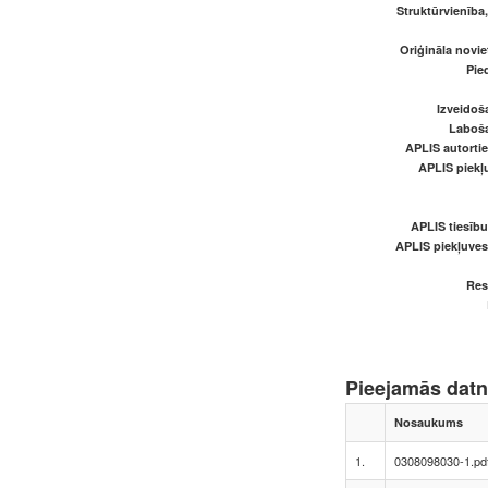
Struktūrvienība
Oriģināla novi
Pied
Izveidoš
Laboš
APLIS autortie
APLIS piekļu
APLIS tiesīb
APLIS piekļuve
Res
Pieejamās dat
Nosaukums
1.
0308098030-1.pd