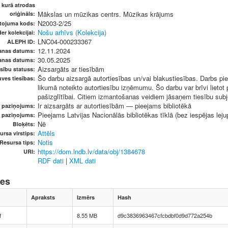
, kurā atrodas
Mākslas un mūzikas centrs. Mūzikas krājums
oriģināls:
N2003-2/25
etojuma kods:
Nošu arhīvs (Kolekcija)
er kolekcijai:
LNC04-000233367
ALEPH ID:
12.11.2024
anas datums:
30.05.2025
anas datums:
Aizsargāts ar tiesībām
sību statuss:
Šo darbu aizsargā autortiesības un/vai blakustiesības. Darbs pie
ves tiesības:
likumā noteikto autortiesību izņēmumu. Šo darbu var brīvi lietot
pašizglītībai. Citiem izmantošanas veidiem jāsaņem tiesību subje
Ir aizsargāts ar autortiesībām — pieejams bibliotēkā
u paziņojums:
Pieejams Latvijas Nacionālās bibliotēkas tīklā (bez iespējas leju
s paziņojums:
Nē
Bloķēts:
Attēls
ursa virstips:
Notis
Resursa tips:
https://dom.lndb.lv/data/obj/1384678
URI:
RDF dati
|
XML dati
nes
Apraksts
Izmērs
Hash
f
8.55 MB
d9c3836963467cfcbdbf0d9d772a254b