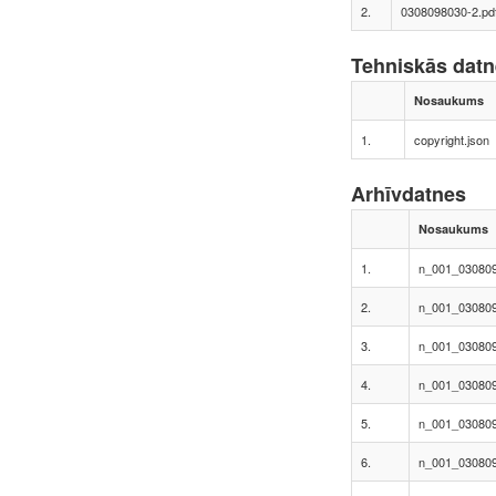
2.
0308098030-2.pd
Tehniskās dat
Nosaukums
1.
copyright.json
Arhīvdatnes
Nosaukums
1.
n_001_030809
2.
n_001_030809
3.
n_001_030809
4.
n_001_030809
5.
n_001_030809
6.
n_001_030809