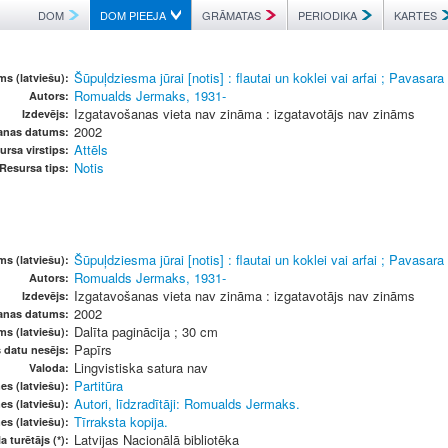
DOM
DOM PIEEJA
GRĀMATAS
PERIODIKA
KARTES
Šūpuļdziesma jūrai [notis] : flautai un koklei vai arfai ; Pavasar
s (latviešu):
Romualds Jermaks, 1931-
Autors:
Izgatavošanas vieta nav zināma : izgatavotājs nav zināms
Izdevējs:
2002
anas datums:
Attēls
ursa virstips:
Notis
Resursa tips:
Šūpuļdziesma jūrai [notis] : flautai un koklei vai arfai ; Pavasar
s (latviešu):
Romualds Jermaks, 1931-
Autors:
Izgatavošanas vieta nav zināma : izgatavotājs nav zināms
Izdevējs:
2002
anas datums:
Dalīta paginācija ; 30 cm
ms (latviešu):
Papīrs
s datu nesējs:
Lingvistiska satura nav
Valoda:
Partitūra
es (latviešu):
Autori, līdzradītāji: Romualds Jermaks.
es (latviešu):
Tīrraksta kopija.
es (latviešu):
Latvijas Nacionālā bibliotēka
a turētājs (*):