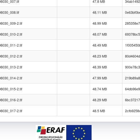
8030_007.tif
47.8 MB
34ab1492
8030_008.tif
48.11 MB
0e63bf0b
8030_009-2.tif
48.99 MB
285358e7
8030_010-2.tif
48.07 MB
69378bc5
8030_011-2.tif
48.49 MB
1f005450
8030_012-2.tif
48.23 MB
80d4604d
8030_013-2.tif
48.39 MB
900e78c3
8030_014-2.tif
47.99 MB
219b89a8
8030_015-2.tif
48.74 MB
64db96e9
8030_016-2.tif
48.29 MB
6bc37217
8030_017-2.tif
48.5 MB
2cfb9258