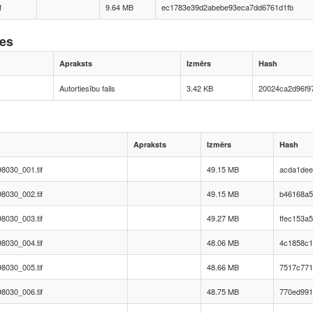
f
9.64 MB
ec1783e39d2abebe93eca7dd6761d1fb
nes
Apraksts
Izmērs
Hash
Autortiesību fails
3.42 KB
20024ca2d96f9
Apraksts
Izmērs
Hash
8030_001.tif
49.15 MB
acda1dee
8030_002.tif
49.15 MB
b46168a5
8030_003.tif
49.27 MB
ffec153a
8030_004.tif
48.06 MB
4c1858c1
8030_005.tif
48.66 MB
7517c771
8030_006.tif
48.75 MB
770ed991