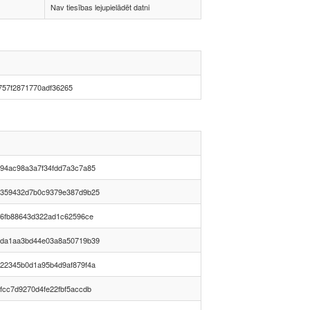
Nav tiesības lejupielādēt datni
757f2871770adf36265
94ac98a3a7f34fdd7a3c7a85
359432d7b0c9379e387d9b25
56fb88643d322ad1c62596ce
da1aa3bd44e03a8a50719b39
22345b0d1a95b4d9af879f4a
fcc7d9270d4fe22fbf5accdb