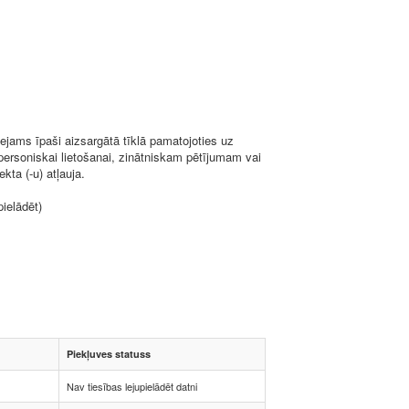
ejams īpaši aizsargātā tīklā pamatojoties uz
 personiskai lietošanai, zinātniskam pētījumam vai
kta (-u) atļauja.
pielādēt)
Piekļuves statuss
Nav tiesības lejupielādēt datni