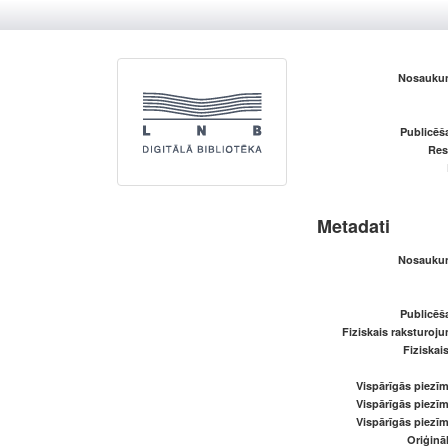
Nosaukum
Publicēš
Res
Metadati
Nosaukum
Publicēš
Fiziskais raksturoju
Fiziskai
Vispārīgās piezīm
Vispārīgās piezīm
Vispārīgās piezīm
Oriģināl