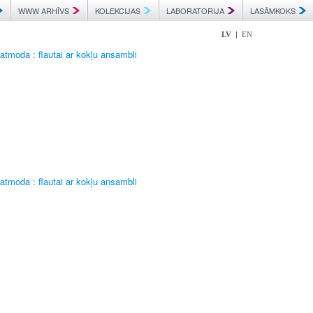
WWW ARHĪVS
KOLEKCIJAS
LABORATORIJA
LASĀMKOKS
|
LV
EN
a atmoda : flautai ar kokļu ansambli
a atmoda : flautai ar kokļu ansambli