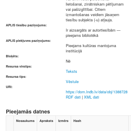
lietošanai, zinātniskam pētījumam
vai pašizglītībai. Citiem
izmantošanas veidiem jāsaņem
tiesību subjekta (-u) atļauja.
APLIS tiesību paziņojums:
Ir aizsargāts ar autortiesībām —
pieejams bibliotēkā
APLIS piekļuves paziņojums:
Pieejams kultūras mantojuma
institūcijā
Bloķēts:
Nē
Resursa virstips:
Teksts
Resursa tips:
Vēstule
URI:
https://dom.lndb.lv/data/obj/1388728
RDF dati
|
XML dati
Pieejamās datnes
Nosaukums
Apraksts
Izmērs
Hash