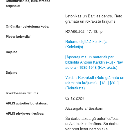
Struktūrvienība, kurā atrodas
oriģināls:
Letonikas un Baltijas centrs. Reto
grāmatu un rokrakstu krājums
Oriģināla novietojuma kods:
RXA96,202; 17.-18. lp.
Pieder kolekcijai:
Retumu digitālā kolekcija
(Kolekcija)
Daļa no:
[Apcerējums un materiāli par
bibliofilu Antonu Kārklinieku] - Nav
autora - 1935-1948 (Rokraksts)
Daļa no:
Veids : Rokraksti (Reto grāmatu un
rokrakstu krājums) - [13--]-[20--]
(Rokraksts)
Izveidošanas datums:
02.12.2024
APLIS autortiesību statuss:
Aizsargāts ar tiesībām
APLIS piekļuves tiesības:
Šo darbu aizsargā autortiesības
un/vai blakustiesības. Šo darbu
var brīvi lietot personiskai