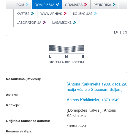
DOM
DOM PIEEJA
GRĀMATAS
PERIODIKA
KARTES
WWW ARHĪVS
KOLEKCIJAS
LABORATORIJA
LASĀMKOKS
|
LV
EN
Nosaukums (latviešu):
[Antona Kārklinieka 1938. gada 29.
maija vēstule Steponam Seiļam]
Autors:
Antons Kārklinieks, 1879-1949
Izdevējs:
[Domopoles Kalvīši]: Antons
Kārklinieks
Oriģināla radīšanas datums:
1938-05-29
Resursa virstips: