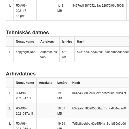
1.
RXA96-
1.19
3437ed138ff052c1ac32870f96d5908f
202_17-
MB
18.pdf
Tehniskās datnes
Nosaukums
Apraksts
Izmērs
Hash
1.
copyright.json
Autortiesību
5.61
57e1cae7b5363f8120a4c5bbad4d8e8
fails
KB
Arhīvdatnes
Nosaukums
Apraksts
Izmērs
Hash
1.
RXA96-
19.9
0a45438803c639c21b55fc0be993d47f
202_017.tif
MB
2.
RXA96-
19.87
b3a2ab0783905356a0f1cf7a634ec2d0
202_017a.tif
MB
3.
RXA96-
19.94
7d3bf8beb0bfd3e6594a18d1d65c3c06
202_018.tif
MB