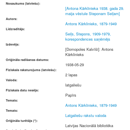
Nosaukums (latviešu):
[Antona Kārklinieka 1938. gada 29.
maija vēstule Steponam Seiļam]
Autors:
Antons Kārklinieks, 1879-1949
Līdzradītājs:
Seiļs, Stepons, 1909-1979,
korespondences saņēmējs
Izdevējs:
[Domopoles Kalvīši]: Antons
Kārklinieks
Oriģināla radīšanas datums:
1938-05-29
Fiziskais raksturojums (latviešu):
2 lapas
Valoda:
latgaliešu
Fiziskais datu nesējs:
Papīrs
Temats:
Antons Kārklinieks, 1879-1949
Temats:
Latgaliešu rakstu valoda
Oriģināla turētājs (*):
Latvijas Nacionālā bibliotēka