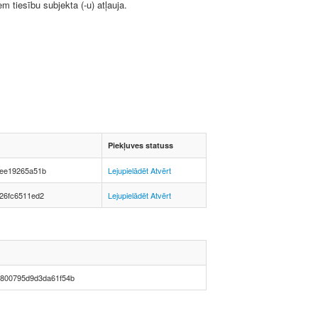
 tiesību subjekta (-u) atļauja.
Piekļuves statuss
aee19265a51b
Lejupielādēt
Atvērt
26fc6511ed2
Lejupielādēt
Atvērt
800795d9d3da61f54b