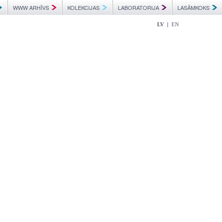
WWW ARHĪVS
KOLEKCIJAS
LABORATORIJA
LASĀMKOKS
|
LV
EN