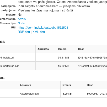
pētījumam vai pašizglītībai. Citiem izmantošanas veidiem jāsaņem
Ir aizsargāts ar autortiesībām — pieejams bibliotēkā
u paziņojums:
Pieejams kultūras mantojuma institūcijā
s paziņojums:
Nē
Bloķēts:
Attēls
ursa virstips:
Notis
Resursa tips:
https://dom.lndb.lv/data/obj/1552508
URI:
RDF dati
|
XML dati
nes
Apraksts
Izmērs
Hash
_balsis.pdf
54.11 MB
f24316af467e10692673
_partituraa.pdf
56.82 MB
123c59af258baf7d7965a
nes
Apraksts
Izmērs
Hash
Autortiesību fails
3.25 KB
89a0bb67104c7a