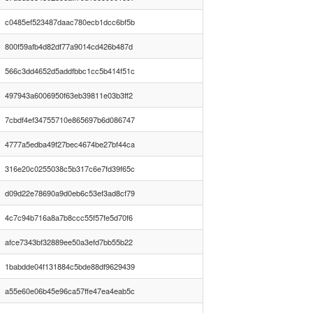
c0485ef523487daac780ecb1dcc6bf5b
800f59afb4d82df77a9014cd426b487d
566c3dd4652d5addfbbc1cc5b414f51c
497943a6006950f63eb39811e03b3ff2
7cbdf4ef34755710e865697b6d086747
4777a5edba49f27bec4674be27bf44ca
316e20c0255038c5b317c6e7fd39f65c
d09d22e78690a9d0eb6c53ef3ad8cf79
4c7c94b716a8a7b8ccc55f57fe5d70f6
afce7343bf32889ee50a3efd7bb55b22
1babdde04f131884c5bde88df9629439
a55e60e06b45e96ca57ffe47ea4eab5c