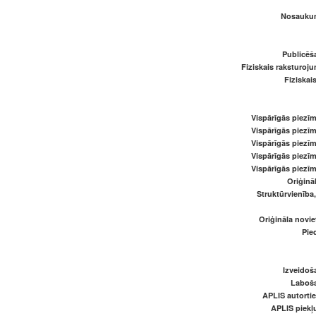
Nosaukum
Publicēš
Fiziskais raksturoju
Fiziskai
Vispārīgās piezīm
Vispārīgās piezīm
Vispārīgās piezīm
Vispārīgās piezīm
Vispārīgās piezīm
Oriģināl
Struktūrvienība
Oriģināla novi
Pied
Izveidoš
Laboš
APLIS autortie
APLIS piekļu