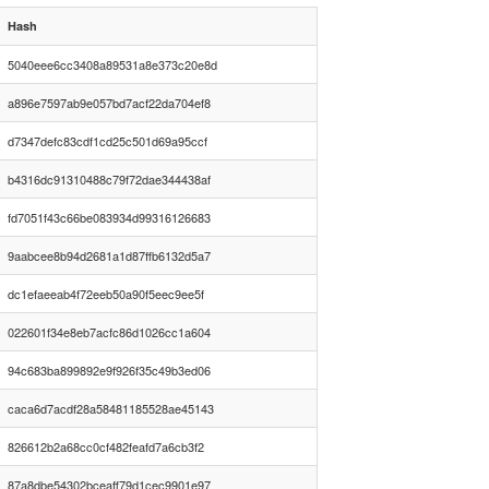
Hash
5040eee6cc3408a89531a8e373c20e8d
a896e7597ab9e057bd7acf22da704ef8
d7347defc83cdf1cd25c501d69a95ccf
b4316dc91310488c79f72dae344438af
fd7051f43c66be083934d99316126683
9aabcee8b94d2681a1d87ffb6132d5a7
dc1efaeeab4f72eeb50a90f5eec9ee5f
022601f34e8eb7acfc86d1026cc1a604
94c683ba899892e9f926f35c49b3ed06
caca6d7acdf28a58481185528ae45143
826612b2a68cc0cf482feafd7a6cb3f2
87a8dbe54302bceaff79d1cec9901e97