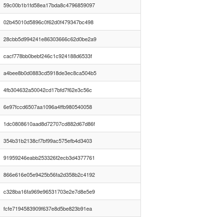
59c00b1b1fd58ea17bda8c4796859097
02b45010d5896c0f62d0f479347bc498
28cbb5d994241e86303666c62d0be2a9
cacf778bb0bebf246c1c924188d6533f
a4bee8b0d0883cd5918de3ec8ca504b5
4fb304632a50042cd17bfd7f62e3c56c
6e97fccd6507aa1096a4ffb980540058
1dc0808610aad8d72707cd882d67d86f
354b31b2138cf7bf99ac575efb4d3403
91959246eabb253326f2ecb3d4377761
866e616e05e9425b56fa2d358b2c4192
c328ba16fa969e96531703e2e7d8e5e9
fcfe7194583909f637e8d5be823b91ea