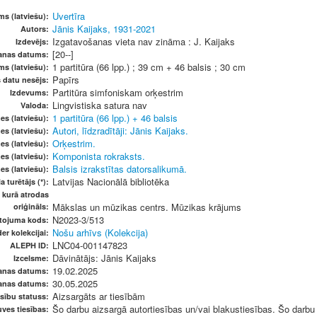
Uvertīra
s (latviešu):
Jānis Kaijaks, 1931-2021
Autors:
Izgatavošanas vieta nav zināma : J. Kaijaks
Izdevējs:
[20--]
anas datums:
1 partitūra (66 lpp.) ; 39 cm + 46 balsis ; 30 cm
ms (latviešu):
Papīrs
s datu nesējs:
Partitūra simfoniskam orķestrim
Izdevums:
Lingvistiska satura nav
Valoda:
1 partitūra (66 lpp.) + 46 balsis
es (latviešu):
Autori, līdzradītāji: Jānis Kaijaks.
es (latviešu):
Orķestrim.
es (latviešu):
Komponista rokraksts.
es (latviešu):
Balsis izrakstītas datorsalikumā.
es (latviešu):
Latvijas Nacionālā bibliotēka
a turētājs (*):
, kurā atrodas
Mākslas un mūzikas centrs. Mūzikas krājums
oriģināls:
N2023-3/513
etojuma kods:
Nošu arhīvs (Kolekcija)
er kolekcijai:
LNC04-001147823
ALEPH ID:
Dāvinātājs: Jānis Kaijaks
Izcelsme:
19.02.2025
anas datums:
30.05.2025
anas datums:
Aizsargāts ar tiesībām
sību statuss:
Šo darbu aizsargā autortiesības un/vai blakustiesības. Šo darbu v
ves tiesības: