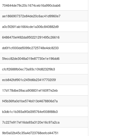
704644de79c20c1674ceb16a990cbab6
ae1866907372e84de20c6ac41d9960e7
a0c5f26f1ab1664cde1a306c840882d9
6486470ef492da950221291495c26616
dd0f1cf000dd5099c2725748e4dc8233
5fecc82de3048a019e87730e1e196dd6
cfcff2688fb0ec73a93c10fd8232f9b3
ecb842fdf901c245fd6b2341f770205f
17d178dbe39aca908831ef160ff7e2eb
f45b36ffa0d1be574b013d4678806d7a
b3db1c1b393a9f3d395764ef008f88b3
7c227e917ef16da93a3120e16c97a2ca
9bf3a02b45c35a4d723768eefcd44751