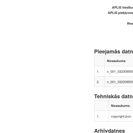
APLIS tiesīb
APLIS piekļuve
Res
Pieejamās dat
Nosaukums
1.
n_001_0323095095
2.
n_001_0323095095
Tehniskās dat
Nosaukums
1.
copyright.json
Arhīvdatnes