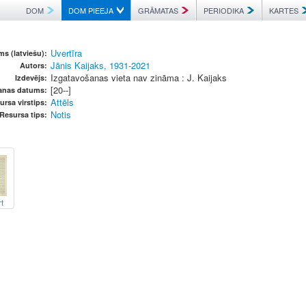
DOM
DOM PIEEJA
GRĀMATAS
PERIODIKA
KARTES
Uvertīra
s (latviešu):
Jānis Kaijaks, 1931-2021
Autors:
Izgatavošanas vieta nav zināma : J. Kaijaks
Izdevējs:
[20--]
anas datums:
Attēls
ursa virstips:
Notis
Resursa tips:
t