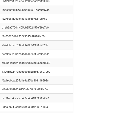
851242d862f2e5462b05cbad2e8500b6
8f290497d65a395426b6c21ac49597aa
fb275584f0edf5fa313a6657a119d76b
b1eb3a07501f455bb6502457ef6be7a0
f8a63825d4df53f5f9395bf98781cf3c
752ddbfbed766edcf43f351990e5925b
5cb955326bd7e45daaa7e5f9ec9bef72
e005d4d5d244cd5209b33be06de5d0c9
13268b5247cadc5ec6e2d6e3756070bb
f0a4ec0baf255d1e9a87dc9011486b9c
ef0f6a918905f6950a1c58b3d4731c3e
dee37e345e7fe94b504b413e9c8dd3c1
335a8fb9f6cbbc688f0d63429b873b6a