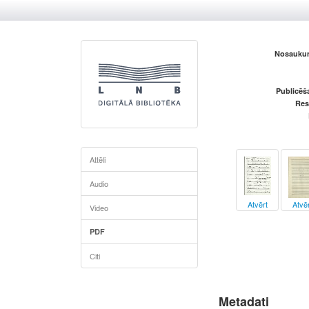
Nosaukum
Publicēš
Res
Attēli
Audio
Atvērt
Atvēr
Video
PDF
Citi
Metadati