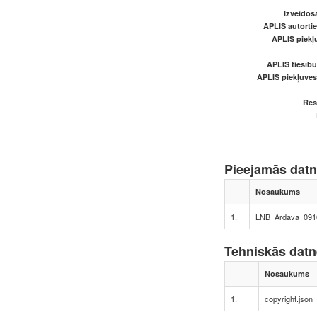
Izveidoš
APLIS autortie
APLIS piekļu
APLIS tiesīb
APLIS piekļuve
Res
Pieejamās dat
Nosaukums
1.
LNB_Ardava_0910
Tehniskās dat
Nosaukums
1.
copyright.json