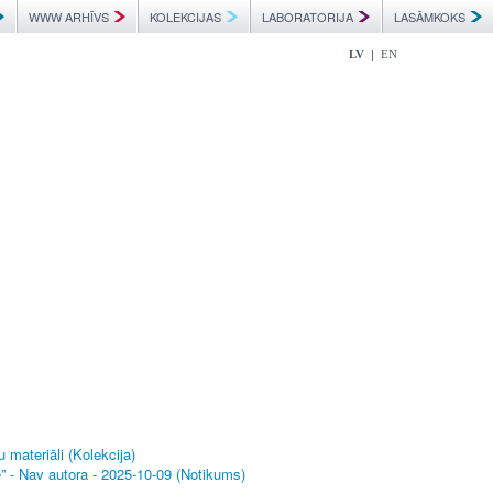
WWW ARHĪVS
KOLEKCIJAS
LABORATORIJA
LASĀMKOKS
|
LV
EN
 materiāli (Kolekcija)
 - Nav autora - 2025-10-09 (Notikums)