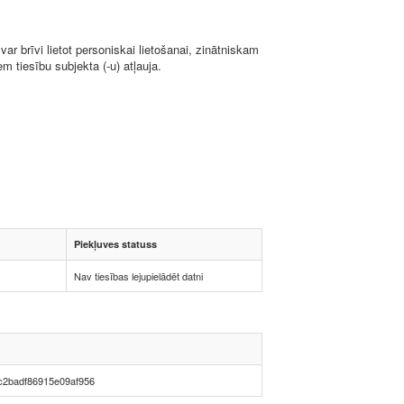
ar brīvi lietot personiskai lietošanai, zinātniskam
 tiesību subjekta (-u) atļauja.
Piekļuves statuss
Nav tiesības lejupielādēt datni
c2badf86915e09af956