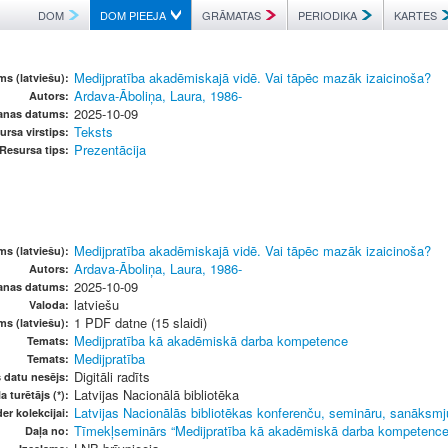
DOM
DOM PIEEJA
GRĀMATAS
PERIODIKA
KARTES
Medijpratība akadēmiskajā vidē. Vai tāpēc mazāk izaicinoša?
s (latviešu):
Ardava-Āboliņa, Laura, 1986-
Autors:
2025-10-09
šanas datums:
Teksts
ursa virstips:
Prezentācija
Resursa tips:
Medijpratība akadēmiskajā vidē. Vai tāpēc mazāk izaicinoša?
s (latviešu):
Ardava-Āboliņa, Laura, 1986-
Autors:
2025-10-09
šanas datums:
latviešu
Valoda:
1 PDF datne (15 slaidi)
ms (latviešu):
Medijpratība kā akadēmiskā darba kompetence
Temats:
Medijpratība
Temats:
Digitāli radīts
s datu nesējs:
Latvijas Nacionālā bibliotēka
a turētājs (*):
Latvijas Nacionālās bibliotēkas konferenču, semināru, sanāksmju
er kolekcijai:
Tīmekļseminārs “Medijpratība kā akadēmiskā darba kompetence”
Daļa no: