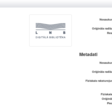
Nosaukum
Oriģināla radī
Res
Metadati
Nosaukum
Oriģināla radī
Fiziskais raksturoju
Fiziskai
Oriģināl
Pied