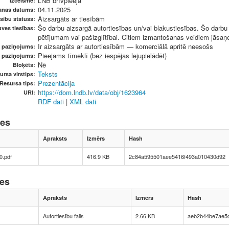
LNB brīvpieeja
Izcelsme:
04.11.2025
anas datums:
Aizsargāts ar tiesībām
sību statuss:
Šo darbu aizsargā autortiesības un/vai blakustiesības. Šo darbu v
ves tiesības:
pētījumam vai pašizglītībai. Citiem izmantošanas veidiem jāsaņem
Ir aizsargāts ar autortiesībām — komerciālā apritē neesošs
u paziņojums:
Pieejams tīmeklī (bez iespējas lejupielādēt)
s paziņojums:
Nē
Bloķēts:
Teksts
ursa virstips:
Prezentācija
Resursa tips:
https://dom.lndb.lv/data/obj/1623964
URI:
RDF dati
|
XML dati
nes
Apraksts
Izmērs
Hash
.pdf
416.9 KB
2c84a595501aee5416f493a010430d92
nes
Apraksts
Izmērs
Hash
Autortiesību fails
2.66 KB
aeb2b44be7ae5