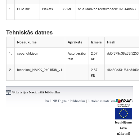
1.
BSM 301
Plakāts
3.2 MB
bf3a7aad7ee1ec80fc5aeb1028140568
Tehniskās datnes
Nosaukums
Apraksts
Izmērs
Hash
1.
copyright.json
Autortiesību
2.07
dd5f379c38a33f525
fails
KB
2.
technical_NMKK_2491538_v1
2.87
46a39c331f61e34d3a
KB
© Latvijas Nacionālā bibliotēka
Par LNB Digitālo bibliotēku
|
Lietošanas noteikumi
|
Kontakti
Ieguldījums
tavā
nākotnē!