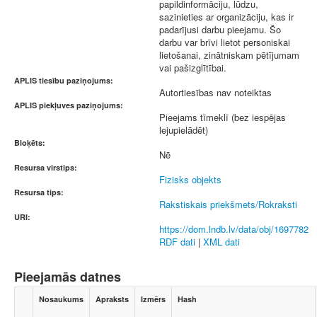
papildinformāciju, lūdzu,
sazinieties ar organizāciju, kas ir
padarījusi darbu pieejamu. Šo
darbu var brīvi lietot personiskai
lietošanai, zinātniskam pētījumam
vai pašizglītībai.
APLIS tiesību paziņojums:
Autortiesības nav noteiktas
APLIS piekļuves paziņojums:
Pieejams tīmeklī (bez iespējas
lejupielādēt)
Bloķēts:
Nē
Resursa virstips:
Fizisks objekts
Resursa tips:
Rakstiskais priekšmets/Rokraksti
URI:
https://dom.lndb.lv/data/obj/1697782
RDF dati
|
XML dati
Pieejamās datnes
Nosaukums
Apraksts
Izmērs
Hash