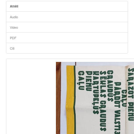
Attēli
Audio
Video
PDF
Citi