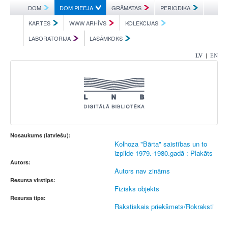
DOM
DOM PIEEJA
GRĀMATAS
PERIODIKA
KARTES
WWW ARHĪVS
KOLEKCIJAS
LABORATORIJA
LASĀMKOKS
|
LV
EN
Nosaukums (latviešu):
Kolhoza "Bārta" saistības un to
izpilde 1979.-1980.gadā : Plakāts
Autors:
Autors nav zināms
Resursa virstips:
Fizisks objekts
Resursa tips:
Rakstiskais priekšmets/Rokraksti