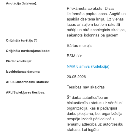
Anotācija (latviešu):
Priekšmeta apraksts: Divas
lielformāta papīra lapas. Augšā un
apakšā dzeltena līnija. Uz vienas
lapas ar zaļiem burtiem rakstīti
mērķi un otrā sasniegtais skaitļos,
sakārtots kolonnās pa gadiem.
Oriģināla turētājs (*):
Bārtas muzejs
Oriģināla novietojuma kods:
BSM 301
Pieder kolekcijai:
NMKK arhīvs (Kolekcija)
Izveidošanas datums:
20.05.2026
APLIS autortiesību statuss:
Tiesības nav skaidras
APLIS piekļuves tiesības:
Šī darba autortiesību un
blakustiesību statusu ir vērtējusi
organizācija, kas ir padarījusi
darbu pieejamu, bet organizācija
nespēja izdarīt pārliecinošu
lēmumu attiecībā uz autortiesību
statusu. Lai iegūtu