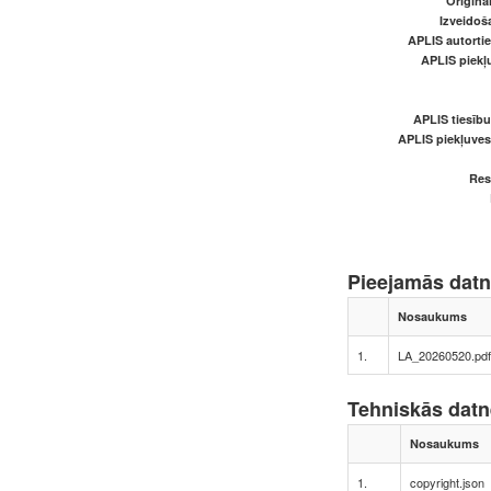
Oriģināl
Izveidoš
APLIS autortie
APLIS piekļu
APLIS tiesīb
APLIS piekļuve
Res
Pieejamās dat
Nosaukums
1.
LA_20260520.pdf
Tehniskās dat
Nosaukums
1.
copyright.json