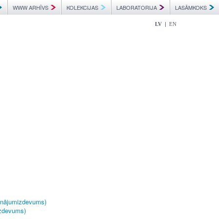
WWW ARHĪVS
KOLEKCIJAS
LABORATORIJA
LASĀMKOKS
|
LV
EN
pinājumizdevums)
izdevums)