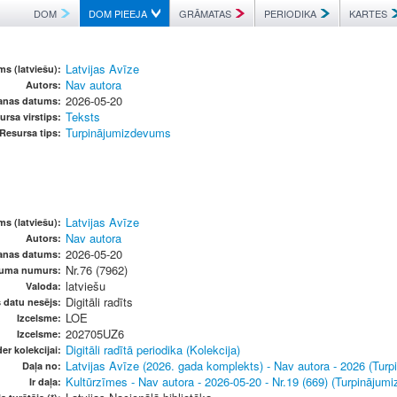
DOM
DOM PIEEJA
GRĀMATAS
PERIODIKA
KARTES
Latvijas Avīze
s (latviešu):
Nav autora
Autors:
2026-05-20
anas datums:
Teksts
ursa virstips:
Turpinājumizdevums
Resursa tips:
Latvijas Avīze
s (latviešu):
Nav autora
Autors:
2026-05-20
anas datums:
Nr.76 (7962)
vuma numurs:
latviešu
Valoda:
Digitāli radīts
s datu nesējs:
LOE
Izcelsme:
202705UZ6
Izcelsme:
Digitāli radītā periodika (Kolekcija)
er kolekcijai:
Latvijas Avīze (2026. gada komplekts) - Nav autora - 2026 (Tur
Daļa no:
Kultūrzīmes - Nav autora - 2026-05-20 - Nr.19 (669) (Turpinājum
Ir daļa: