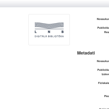
Nosaukum
Publicēš
Res
Metadati
Nosaukum
Publicēš
Izde
Fiziskai
Pied