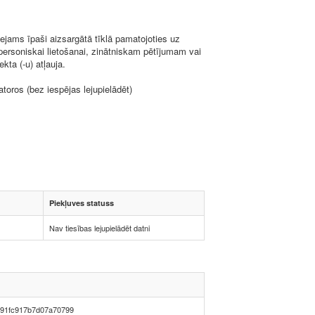
ejams īpaši aizsargātā tīklā pamatojoties uz
 personiskai lietošanai, zinātniskam pētījumam vai
kta (-u) atļauja.
toros (bez iespējas lejupielādēt)
Piekļuves statuss
Nav tiesības lejupielādēt datni
91fc917b7d07a70799