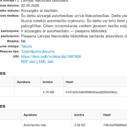
Latvijas Nacionālā bibliotēka
a turētājs (*):
20.05.2026
anas datums:
Aizsargāts ar tiesībām
sību statuss:
Šo darbu aizsargā autortiesības un/vai blakustiesības. Darbs pie
ves tiesības:
likumā noteikto autortiesību izņēmumu. Šo darbu var brīvi lietot
pašizglītībai. Citiem izmantošanas veidiem jāsaņem tiesību subje
Ir aizsargāts ar autortiesībām — pieejams bibliotēkā
u paziņojums:
Pieejams Latvijas Nacionālās bibliotēkas lasītavās atsevišķos da
s paziņojums:
Nē
Bloķēts:
Teksts
ursa virstips:
Turpinājumizdevums
Resursa tips:
https://dom.lndb.lv/data/obj/1697828
URI:
RDF dati
|
XML dati
nes
Apraksts
Izmērs
Hash
4.78 MB
b187af3cfa9b9998fd5aea8269e93bec
nes
Apraksts
Izmērs
Hash
Autortiesību fails
2.28 KB
7d9c6a55668bb0