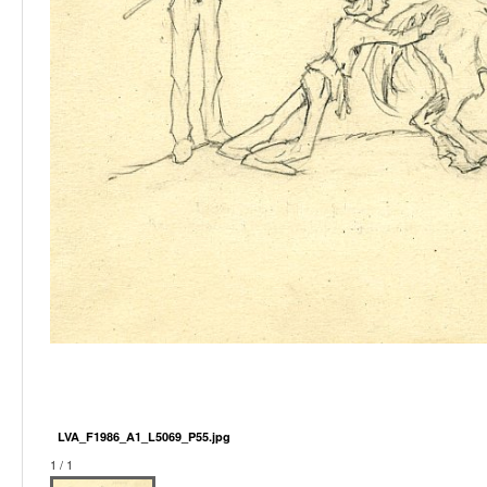
LVA_F1986_A1_L5069_P55.jpg
1 / 1