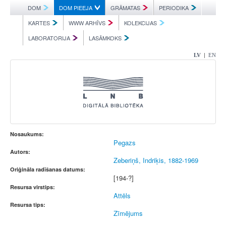
DOM
DOM PIEEJA
GRĀMATAS
PERIODIKA
KARTES
WWW ARHĪVS
KOLEKCIJAS
LABORATORIJA
LASĀMKOKS
|
LV
EN
Nosaukums:
Pegazs
Autors:
Zeberiņš, Indriķis, 1882-1969
Oriģināla radīšanas datums:
[194-?]
Resursa virstips:
Attēls
Resursa tips:
Zīmējums