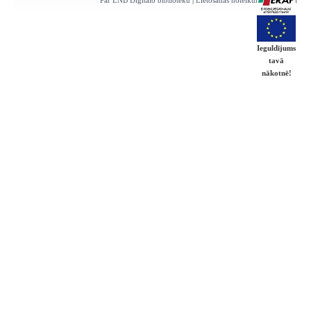
Par LNB Digitālo bibliotēku
|
Lietošanas noteikumi
|
Kontakti
Ieguldījums
tavā
nākotnē!