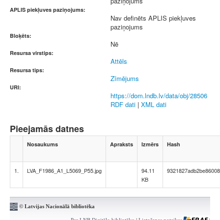
paziņojums
APLIS piekļuves paziņojums:
Nav definēts APLIS piekļuves
paziņojums
Bloķēts:
Nē
Resursa virstips:
Attēls
Resursa tips:
Zīmējums
URI:
https://dom.lndb.lv/data/obj/28506
RDF dati
|
XML dati
Pieejamās datnes
Nosaukums
Apraksts
Izmērs
Hash
1.
LVA_F1986_A1_L5069_P55.jpg
94.11
9321827adb2be86008
KB
© Latvijas Nacionālā bibliotēka