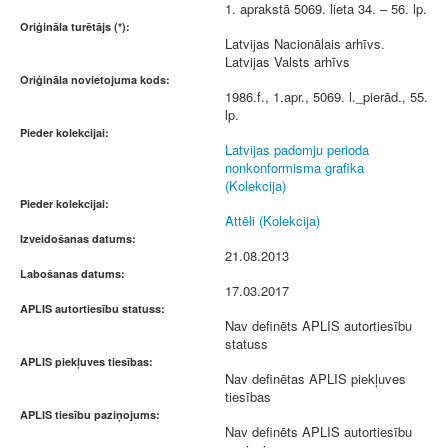
1. aprakstā 5069. lieta 34. – 56. lp.
Oriģināla turētājs (*):
Latvijas Nacionālais arhīvs.
Latvijas Valsts arhīvs
Oriģināla novietojuma kods:
1986.f., 1.apr., 5069. l._pierād., 55.
lp.
Pieder kolekcijai:
Latvijas padomju perioda
nonkonformisma grafika
(Kolekcija)
Pieder kolekcijai:
Attēli (Kolekcija)
Izveidošanas datums:
21.08.2013
Labošanas datums:
17.03.2017
APLIS autortiesību statuss:
Nav definēts APLIS autortiesību
statuss
APLIS piekļuves tiesības:
Nav definētas APLIS piekļuves
tiesības
APLIS tiesību paziņojums:
Nav definēts APLIS autortiesību