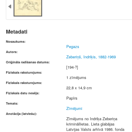
Metadati
Nosaukums:
Pegazs
Autors:
Zeberiņš, Indriķis, 1882-1969
Oriģināla radīšanas datums:
[194-?]
Fiziskais raksturojums:
1 zīmējums
Fiziskais raksturojums:
22,8 x 14,9 cm
Fiziskais datu nesējs:
Papīrs
Temats:
Zīmējumi
Anotācija (latviešu):
Zīmējums no Indriķa Zeberiņa
krimināllietas. Lieta glabājas
Latvijas Valsts arhīvā 1986. fonda