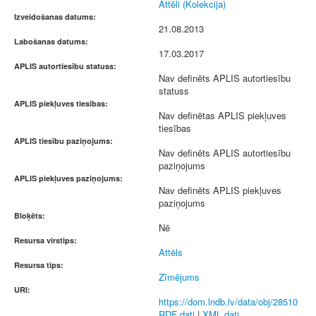
Attēli (Kolekcija)
Izveidošanas datums:
21.08.2013
Labošanas datums:
17.03.2017
APLIS autortiesību statuss:
Nav definēts APLIS autortiesību
statuss
APLIS piekļuves tiesības:
Nav definētas APLIS piekļuves
tiesības
APLIS tiesību paziņojums:
Nav definēts APLIS autortiesību
paziņojums
APLIS piekļuves paziņojums:
Nav definēts APLIS piekļuves
paziņojums
Bloķēts:
Nē
Resursa virstips:
Attēls
Resursa tips:
Zīmējums
URI:
https://dom.lndb.lv/data/obj/28510
RDF dati
|
XML dati