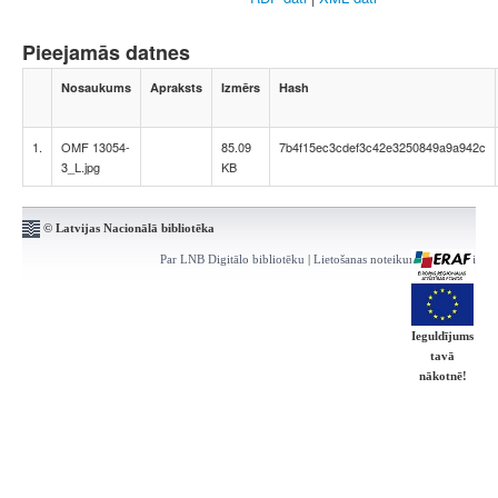
Pieejamās datnes
Nosaukums
Apraksts
Izmērs
Hash
1.
OMF 13054-
85.09
7b4f15ec3cdef3c42e3250849a9a942c
3_L.jpg
KB
© Latvijas Nacionālā bibliotēka
Par LNB Digitālo bibliotēku
|
Lietošanas noteikumi
|
Kontakti
Ieguldījums
tavā
nākotnē!