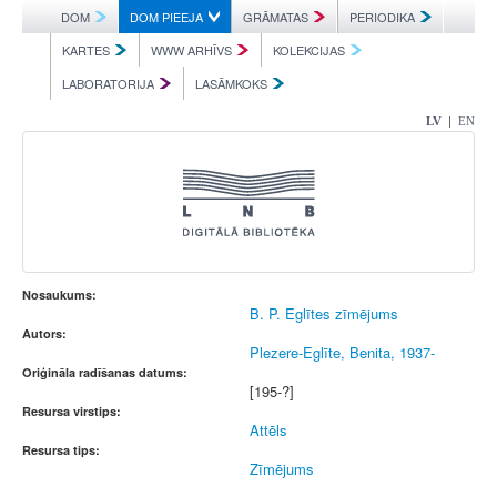
DOM
DOM PIEEJA
GRĀMATAS
PERIODIKA
KARTES
WWW ARHĪVS
KOLEKCIJAS
LABORATORIJA
LASĀMKOKS
|
LV
EN
Nosaukums:
B. P. Eglītes zīmējums
Autors:
Plezere-Eglīte, Benita, 1937-
Oriģināla radīšanas datums:
[195-?]
Resursa virstips:
Attēls
Resursa tips:
Zīmējums