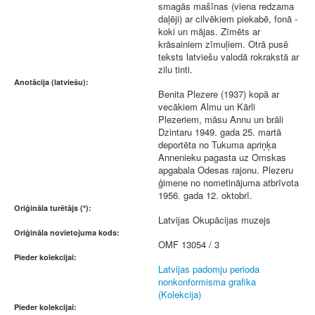
smagās mašīnas (viena redzama
daļēji) ar cilvēkiem piekabē, fonā -
koki un mājas. Zīmēts ar
krāsainiem zīmuļiem. Otrā pusē
teksts latviešu valodā rokrakstā ar
zilu tinti.
Anotācija (latviešu):
Benita Plezere (1937) kopā ar
vecākiem Almu un Kārli
Plezeriem, māsu Annu un brāli
Dzintaru 1949. gada 25. martā
deportēta no Tukuma apriņķa
Annenieku pagasta uz Omskas
apgabala Odesas rajonu. Plezeru
ģimene no nometinājuma atbrīvota
1956. gada 12. oktobrī.
Oriģināla turētājs (*):
Latvijas Okupācijas muzejs
Oriģināla novietojuma kods:
OMF 13054 / 3
Pieder kolekcijai:
Latvijas padomju perioda
nonkonformisma grafika
(Kolekcija)
Pieder kolekcijai: