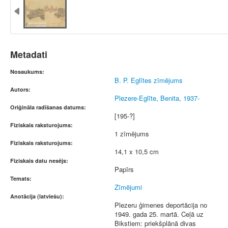
Metadati
Nosaukums:
B. P. Eglītes zīmējums
Autors:
Plezere-Eglīte, Benita, 1937-
Oriģināla radīšanas datums:
[195-?]
Fiziskais raksturojums:
1 zīmējums
Fiziskais raksturojums:
14,1 x 10,5 cm
Fiziskais datu nesējs:
Papīrs
Temats:
Zīmējumi
Anotācija (latviešu):
Plezeru ģimenes deportācija no
1949. gada 25. martā. Ceļā uz
Bikstiem: priekšplānā divas