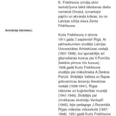
K. Fridrihsons zīmēja skici
ieslodzījuma laikā labošanas darbu
nometnē Omskā, izmantojot
papīru un akvareļa krāsas, ko no
Latvijas sūtīja sieva Zenta
Fridrihsone.
Anotācija (latviešu):
Kurts Fridrihsons ir dzimis
1911.gada 7.septembrī Rīgā. Ar
pārtraukumiem studējis Latvijas
Universitātes Arhitektūras nodaļā
(1931-1938), kur apmeklējis arī
gleznošanas kursus pie V.Purvīša
(beidzis pirmos trīs kursus).
1938.gadā Kurts Fridrihsons
studējis pie mākslinieka A.Derēna
Parīzē. Strādājis Valtera un Rapas
grāmatnīcas ārzemju literatūras
nodaļā (1938-1941), Rīgas
vēstures un kuģniecības muzejā
(1941-1944). Strādājis par
zīmēšanas skolotāju Ventspilī
(1945), bijis pedagogs J.Rozentāla
Rīgas mākslas vidusskolā (1947-
1948). 1951.gadā Kurts Fridrihsons