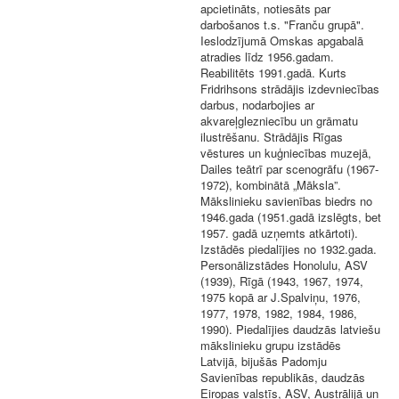
apcietināts, notiesāts par
darbošanos t.s. "Franču grupā".
Ieslodzījumā Omskas apgabalā
atradies līdz 1956.gadam.
Reabilitēts 1991.gadā. Kurts
Fridrihsons strādājis izdevniecības
darbus, nodarbojies ar
akvareļglezniecību un grāmatu
ilustrēšanu. Strādājis Rīgas
vēstures un kuģniecības muzejā,
Dailes teātrī par scenogrāfu (1967-
1972), kombinātā „Māksla”.
Mākslinieku savienības biedrs no
1946.gada (1951.gadā izslēgts, bet
1957. gadā uzņemts atkārtoti).
Izstādēs piedalījies no 1932.gada.
Personālizstādes Honolulu, ASV
(1939), Rīgā (1943, 1967, 1974,
1975 kopā ar J.Spalviņu, 1976,
1977, 1978, 1982, 1984, 1986,
1990). Piedalījies daudzās latviešu
mākslinieku grupu izstādēs
Latvijā, bijušās Padomju
Savienības republikās, daudzās
Eiropas valstīs, ASV, Austrālijā un