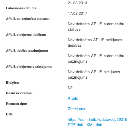
21.08.2013
Labošanas datums:
17.03.2017
APLIS autortiesību statuss:
Nav definēts APLIS autortiesību
statuss
APLIS piekļuves tiesības:
Nav definētas APLIS piekļuves
tiesības
APLIS tiesību paziņojums:
Nav definēts APLIS autortiesību
paziņojums
APLIS piekļuves paziņojums:
Nav definēts APLIS piekļuves
paziņojums
Bloķēts:
Nē
Resursa virstips:
Attēls
Resursa tips:
Zīmējums
URI:
https://dom.lndb.lv/data/obj/29315
RDF dati
|
XML dati