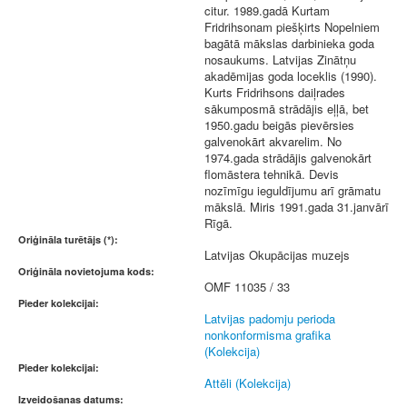
citur. 1989.gadā Kurtam
Fridrihsonam piešķirts Nopelniem
bagātā mākslas darbinieka goda
nosaukums. Latvijas Zinātņu
akadēmijas goda loceklis (1990).
Kurts Fridrihsons daiļrades
sākumposmā strādājis eļļā, bet
1950.gadu beigās pievērsies
galvenokārt akvarelim. No
1974.gada strādājis galvenokārt
flomāstera tehnikā. Devis
nozīmīgu ieguldījumu arī grāmatu
mākslā. Miris 1991.gada 31.janvārī
Rīgā.
Oriģināla turētājs (*):
Latvijas Okupācijas muzejs
Oriģināla novietojuma kods:
OMF 11035 / 33
Pieder kolekcijai:
Latvijas padomju perioda
nonkonformisma grafika
(Kolekcija)
Pieder kolekcijai:
Attēli (Kolekcija)
Izveidošanas datums: