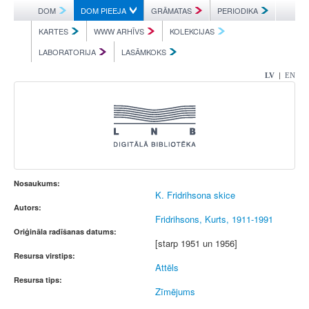
DOM
DOM PIEEJA
GRĀMATAS
PERIODIKA
KARTES
WWW ARHĪVS
KOLEKCIJAS
LABORATORIJA
LASĀMKOKS
|
LV
EN
Nosaukums:
K. Fridrihsona skice
Autors:
Fridrihsons, Kurts, 1911-1991
Oriģināla radīšanas datums:
[starp 1951 un 1956]
Resursa virstips:
Attēls
Resursa tips:
Zīmējums