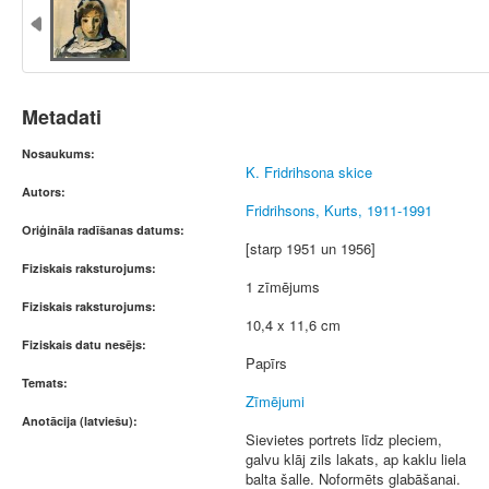
Metadati
Nosaukums:
K. Fridrihsona skice
Autors:
Fridrihsons, Kurts, 1911-1991
Oriģināla radīšanas datums:
[starp 1951 un 1956]
Fiziskais raksturojums:
1 zīmējums
Fiziskais raksturojums:
10,4 x 11,6 cm
Fiziskais datu nesējs:
Papīrs
Temats:
Zīmējumi
Anotācija (latviešu):
Sievietes portrets līdz pleciem,
galvu klāj zils lakats, ap kaklu liela
balta šalle. Noformēts glabāšanai.