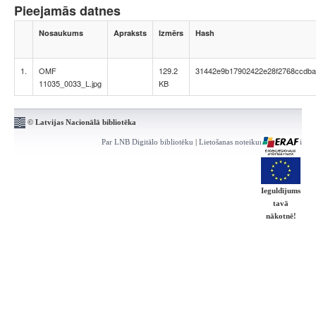
Pieejamās datnes
Nosaukums
Apraksts
Izmērs
Hash
1.
OMF
129.2
31442e9b17902422e28f2768ccdb
11035_0033_L.jpg
KB
© Latvijas Nacionālā bibliotēka
Par LNB Digitālo bibliotēku
|
Lietošanas noteikumi
|
Kontakti
Ieguldījums
tavā
nākotnē!