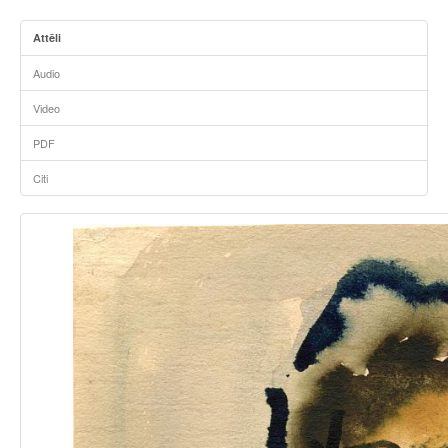
Attēli
Audio
Video
PDF
Citi