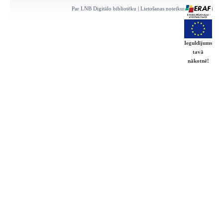
Par LNB Digitālo bibliotēku
|
Lietošanas noteikumi
|
Kontakti
Ieguldījums
tavā
nākotnē!