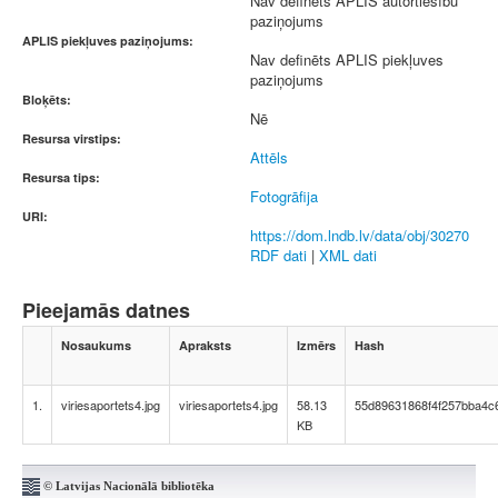
Nav definēts APLIS autortiesību
paziņojums
APLIS piekļuves paziņojums:
Nav definēts APLIS piekļuves
paziņojums
Bloķēts:
Nē
Resursa virstips:
Attēls
Resursa tips:
Fotogrāfija
URI:
https://dom.lndb.lv/data/obj/30270
RDF dati
|
XML dati
Pieejamās datnes
Nosaukums
Apraksts
Izmērs
Hash
1.
viriesaportets4.jpg
viriesaportets4.jpg
58.13
55d89631868f4f257bba4c
KB
© Latvijas Nacionālā bibliotēka