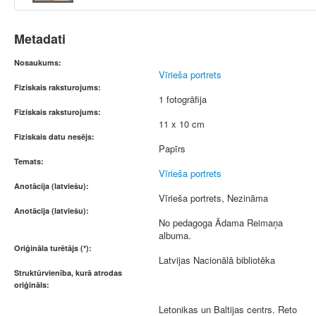
Metadati
Nosaukums:
Vīrieša portrets
Fiziskais raksturojums:
1 fotogrāfija
Fiziskais raksturojums:
11 x 10 cm
Fiziskais datu nesējs:
Papīrs
Temats:
Vīrieša portrets
Anotācija (latviešu):
Vīrieša portrets, Nezināma
Anotācija (latviešu):
No pedagoga Ādama Reimaņa
albuma.
Oriģināla turētājs (*):
Latvijas Nacionālā bibliotēka
Struktūrvienība, kurā atrodas
oriģināls:
Letonikas un Baltijas centrs. Reto