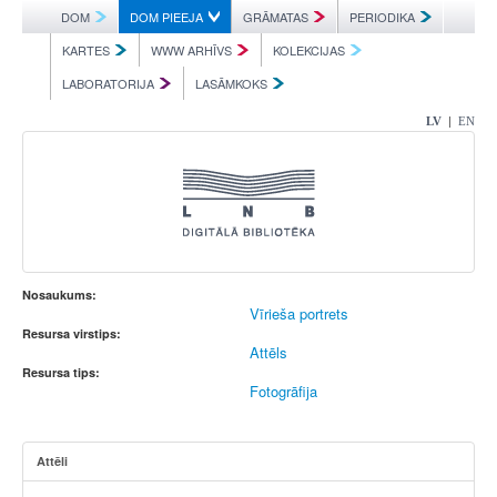
DOM
DOM PIEEJA
GRĀMATAS
PERIODIKA
KARTES
WWW ARHĪVS
KOLEKCIJAS
LABORATORIJA
LASĀMKOKS
|
LV
EN
Nosaukums:
Vīrieša portrets
Resursa virstips:
Attēls
Resursa tips:
Fotogrāfija
Attēli