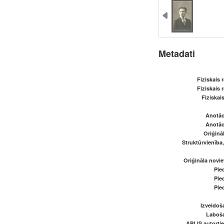
Metadati
Fiziskais 
Fiziskais 
Fiziskai
Anotāci
Anotāci
Oriģināl
Struktūrvienība
Oriģināla novi
Pied
Pied
Pied
Izveidoš
Laboš
APLIS autortie