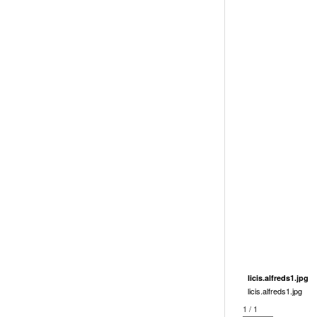
licis.alfreds1.jpg
licis.alfreds1.jpg
1 / 1