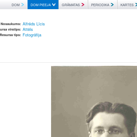
DOM
DOM PIEEJA
GRĀMATAS
PERIODIKA
KARTES
Alfrēds Līcis
Nosaukums:
Attēls
ursa virstips:
Fotogrāfija
Resursa tips: