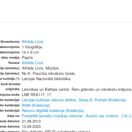
Alfrēds Līcis
Nosaukums:
1 fotogrāfija.
raksturojums:
14 x 9 cm
raksturojums:
Papīrs
s datu nesējs:
Alfrēds Līcis
Temats:
Alfrēds Līcis, Mūziķis
ja (latviešu):
No K. Paucīša rokrakstu fonda.
ja (latviešu):
Latvijas Nacionālā bibliotēka
a turētājs (*):
, kurā atrodas
Letonikas un Baltijas centrs. Reto grāmatu un rokrakstu krājums
oriģināls:
LNB RXA117, 17
etojuma kods:
Latvijas kultūras vēsture attēlos. Sērija A: Portreti (Kolekcija)
er kolekcijai:
Attēli (Kolekcija)
er kolekcijai:
Retumu digitālā kolekcija (Kolekcija)
er kolekcijai:
Fotoattēli latviešu mūzikas vēsturei - Autors nav zināms - [19--]-[
Daļa no:
21.08.2013
anas datums:
13.09.2023
anas datums:
Nav definēts APLIS autortiesību statuss
sību statuss: