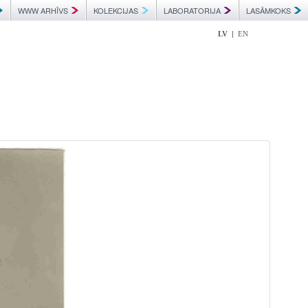
WWW ARHĪVS
KOLEKCIJAS
LABORATORIJA
LASĀMKOKS
|
LV
EN