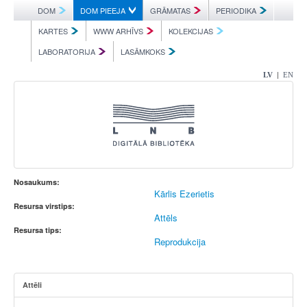
DOM
DOM PIEEJA
GRĀMATAS
PERIODIKA
KARTES
WWW ARHĪVS
KOLEKCIJAS
LABORATORIJA
LASĀMKOKS
|
LV
EN
Nosaukums:
Kārlis Ezerietis
Resursa virstips:
Attēls
Resursa tips:
Reprodukcija
Attēli