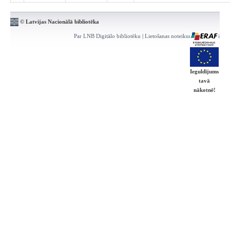
© Latvijas Nacionālā bibliotēka
Par LNB Digitālo bibliotēku
|
Lietošanas noteikumi
|
Kontakti
Ieguldījums
tavā
nākotnē!