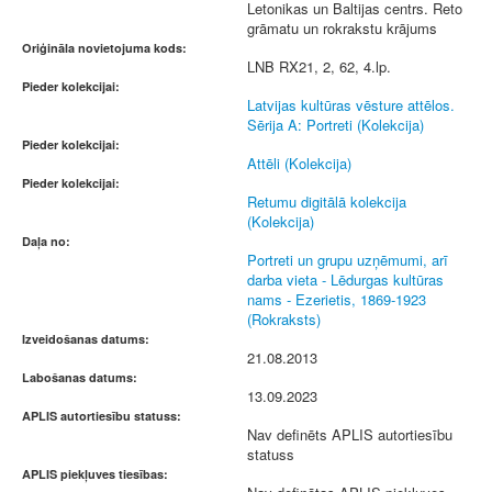
Letonikas un Baltijas centrs. Reto
grāmatu un rokrakstu krājums
Oriģināla novietojuma kods:
LNB RX21, 2, 62, 4.lp.
Pieder kolekcijai:
Latvijas kultūras vēsture attēlos.
Sērija A: Portreti (Kolekcija)
Pieder kolekcijai:
Attēli (Kolekcija)
Pieder kolekcijai:
Retumu digitālā kolekcija
(Kolekcija)
Daļa no:
Portreti un grupu uzņēmumi, arī
darba vieta - Lēdurgas kultūras
nams - Ezerietis, 1869-1923
(Rokraksts)
Izveidošanas datums:
21.08.2013
Labošanas datums:
13.09.2023
APLIS autortiesību statuss:
Nav definēts APLIS autortiesību
statuss
APLIS piekļuves tiesības: