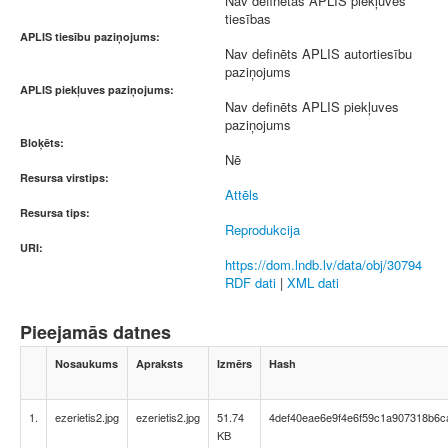
Nav definētas APLIS piekļuves
tiesības
APLIS tiesību paziņojums:
Nav definēts APLIS autortiesību
paziņojums
APLIS piekļuves paziņojums:
Nav definēts APLIS piekļuves
paziņojums
Bloķēts:
Nē
Resursa virstips:
Attēls
Resursa tips:
Reprodukcija
URI:
https://dom.lndb.lv/data/obj/30794
RDF dati
|
XML dati
Pieejamās datnes
Nosaukums
Apraksts
Izmērs
Hash
1.
ezerietis2.jpg
ezerietis2.jpg
51.74
4def40eae6e9f4e6f59c1a907318b6c
KB