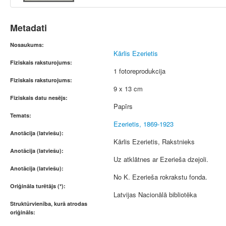
Metadati
Nosaukums:
Kārlis Ezerietis
Fiziskais raksturojums:
1 fotoreprodukcija
Fiziskais raksturojums:
9 x 13 cm
Fiziskais datu nesējs:
Papīrs
Temats:
Ezerietis, 1869-1923
Anotācija (latviešu):
Kārlis Ezerietis, Rakstnieks
Anotācija (latviešu):
Uz atklātnes ar Ezerieša dzejoli.
Anotācija (latviešu):
No K. Ezerieša rokrakstu fonda.
Oriģināla turētājs (*):
Latvijas Nacionālā bibliotēka
Struktūrvienība, kurā atrodas
oriģināls: