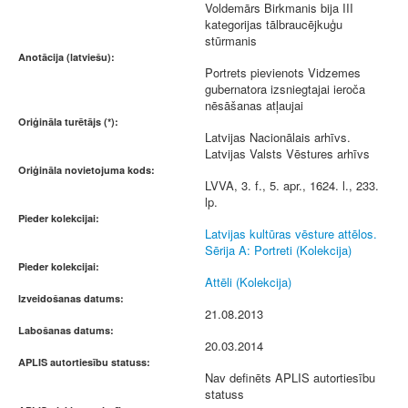
Voldemārs Birkmanis bija III
kategorijas tālbraucējkuģu
stūrmanis
Anotācija (latviešu):
Portrets pievienots Vidzemes
gubernatora izsniegtajai ieroča
nēsāšanas atļaujai
Oriģināla turētājs (*):
Latvijas Nacionālais arhīvs.
Latvijas Valsts Vēstures arhīvs
Oriģināla novietojuma kods:
LVVA, 3. f., 5. apr., 1624. l., 233.
lp.
Pieder kolekcijai:
Latvijas kultūras vēsture attēlos.
Sērija A: Portreti (Kolekcija)
Pieder kolekcijai:
Attēli (Kolekcija)
Izveidošanas datums:
21.08.2013
Labošanas datums:
20.03.2014
APLIS autortiesību statuss:
Nav definēts APLIS autortiesību
statuss