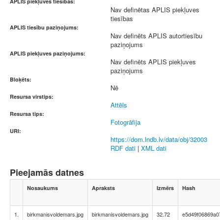
APLIS piekļuves tiesības:
Nav definētas APLIS piekļuves
tiesības
APLIS tiesību paziņojums:
Nav definēts APLIS autortiesību
paziņojums
APLIS piekļuves paziņojums:
Nav definēts APLIS piekļuves
paziņojums
Bloķēts:
Nē
Resursa virstips:
Attēls
Resursa tips:
Fotogrāfija
URI:
https://dom.lndb.lv/data/obj/32003
RDF dati
|
XML dati
Pieejamās datnes
Nosaukums
Apraksts
Izmērs
Hash
1.
birkmanisvoldemars.jpg
birkmanisvoldemars.jpg
32.72
e5d49f06869a0