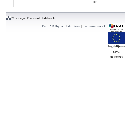
KB
© Latvijas Nacionālā bibliotēka
Par LNB Digitālo bibliotēku
|
Lietošanas noteikumi
|
Kontakti
Ieguldījums
tavā
nākotnē!