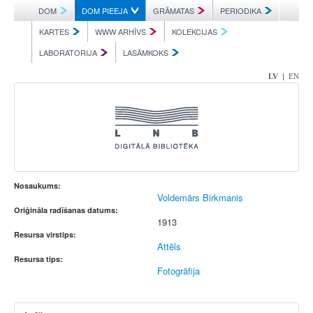
DOM
DOM PIEEJA
GRĀMATAS
PERIODIKA
KARTES
WWW ARHĪVS
KOLEKCIJAS
LABORATORIJA
LASĀMKOKS
|
LV
EN
Nosaukums:
Voldemārs Birkmanis
Oriģināla radīšanas datums:
1913
Resursa virstips:
Attēls
Resursa tips:
Fotogrāfija