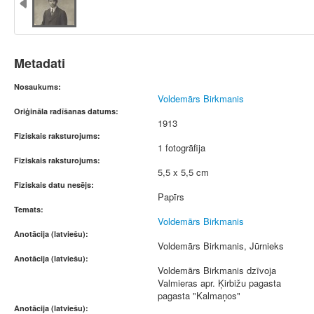
Metadati
Nosaukums:
Voldemārs Birkmanis
Oriģināla radīšanas datums:
1913
Fiziskais raksturojums:
1 fotogrāfija
Fiziskais raksturojums:
5,5 x 5,5 cm
Fiziskais datu nesējs:
Papīrs
Temats:
Voldemārs Birkmanis
Anotācija (latviešu):
Voldemārs Birkmanis, Jūrnieks
Anotācija (latviešu):
Voldemārs Birkmanis dzīvoja
Valmieras apr. Ķirbižu pagasta
pagasta "Kalmaņos"
Anotācija (latviešu):