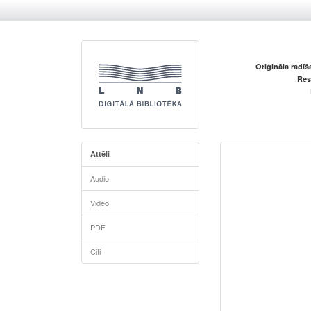
Oriģināla radī
Res
Attēli
Audio
Video
PDF
Citi