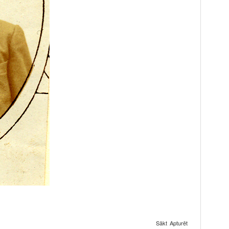
Sākt
Apturēt