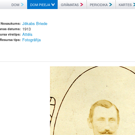
DOM
DOM PIEEJA
GRĀMATAS
PERIODIKA
KARTES
Jēkabs Briede
Nosaukums:
1913
šanas datums:
Attēls
ursa virstips:
Fotogrāfija
Resursa tips: