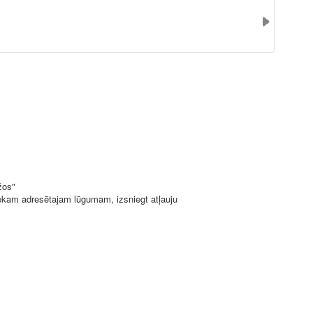
žos"
iekam adresētajam lūgumam, izsniegt atļauju