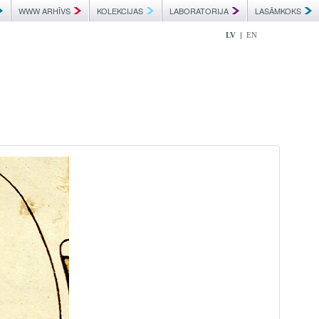
WWW ARHĪVS
KOLEKCIJAS
LABORATORIJA
LASĀMKOKS
|
LV
EN