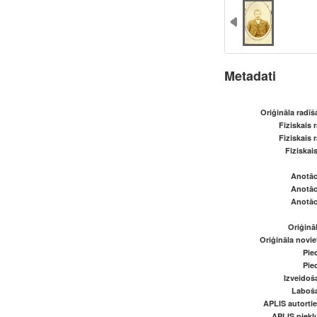
Metadati
Oriģināla radī
Fiziskais 
Fiziskais 
Fiziskai
Anotāci
Anotāci
Anotāci
Oriģināl
Oriģināla novi
Pied
Pied
Izveidoš
Laboš
APLIS autortie
APLIS piekļu