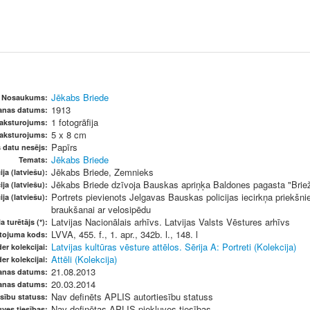
Jēkabs Briede
Nosaukums:
1913
šanas datums:
1 fotogrāfija
raksturojums:
5 x 8 cm
raksturojums:
Papīrs
s datu nesējs:
Jēkabs Briede
Temats:
Jēkabs Briede, Zemnieks
ja (latviešu):
Jēkabs Briede dzīvoja Bauskas apriņķa Baldones pagasta "Brie
ja (latviešu):
Portrets pievienots Jelgavas Bauskas policijas iecirkņa priekšn
ja (latviešu):
braukšanai ar velosipēdu
Latvijas Nacionālais arhīvs. Latvijas Valsts Vēstures arhīvs
a turētājs (*):
LVVA, 455. f., 1. apr., 342b. l., 148. l
etojuma kods:
Latvijas kultūras vēsture attēlos. Sērija A: Portreti (Kolekcija)
er kolekcijai:
Attēli (Kolekcija)
er kolekcijai:
21.08.2013
anas datums:
20.03.2014
anas datums:
Nav definēts APLIS autortiesību statuss
sību statuss:
Nav definētas APLIS piekļuves tiesības
ves tiesības: