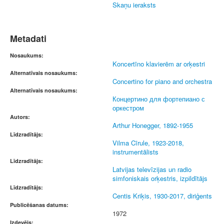
Skaņu ieraksts
Metadati
Nosaukums:
Koncertīno klavierēm ar orķestri
Alternatīvais nosaukums:
Concertino for piano and orchestra
Alternatīvais nosaukums:
Концертино для фортепиано с
оркестром
Autors:
Arthur Honegger, 1892-1955
Līdzradītājs:
Vilma Cīrule, 1923-2018,
instrumentālists
Līdzradītājs:
Latvijas televīzijas un radio
simfoniskais orķestris, izpildītājs
Līdzradītājs:
Centis Kriķis, 1930-2017, diriģents
Publicēšanas datums:
1972
Izdevējs: