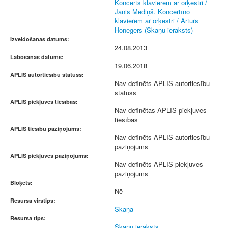
Koncerts klavierēm ar orķestri /
Jānis Mediņš. Koncertīno
klavierēm ar orķestri / Arturs
Honegers (Skaņu ieraksts)
Izveidošanas datums:
24.08.2013
Labošanas datums:
19.06.2018
APLIS autortiesību statuss:
Nav definēts APLIS autortiesību
statuss
APLIS piekļuves tiesības:
Nav definētas APLIS piekļuves
tiesības
APLIS tiesību paziņojums:
Nav definēts APLIS autortiesību
paziņojums
APLIS piekļuves paziņojums:
Nav definēts APLIS piekļuves
paziņojums
Bloķēts:
Nē
Resursa virstips:
Skaņa
Resursa tips:
Skaņu ieraksts