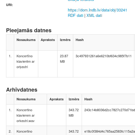
URI:
https://dom.lndb.lv/data/obj/33241
RDF dati
|
XML dati
Pieejamās datnes
Nosaukums
Apraksts
Izmērs
Hash
1.
Koncertīno
23.87
3c497931261a6e6210bf634c985f7b11
klavierēm ar
MB
orķestri
Arhīvdatnes
Nosaukums
Apraksts
Izmērs
Hash
1.
Koncertino
343.72
243c14b8036d2cc7827c270d71bd
klavierem ar
MB
orkestri.wav
2.
Koncertino
343.72
e18c0f384d4c765aa2583fc115a2