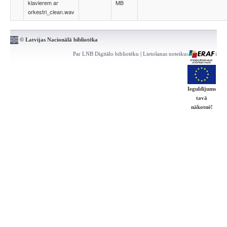
klavierem ar
MB
orkestri_clean.wav
© Latvijas Nacionālā bibliotēka
Par LNB Digitālo bibliotēku
|
Lietošanas noteikumi
|
Kontakti
Ieguldījums
tavā
nākotnē!