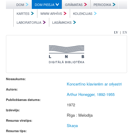
DOM
DOM PIEEJA
GRĀMATAS
PERIODIKA
KARTES
WWW ARHĪVS
KOLEKCIJAS
LABORATORIJA
LASĀMKOKS
|
LV
EN
Nosaukums:
Koncertīno klavierēm ar orķestri
Autors:
Arthur Honegger, 1892-1955
Publicēšanas datums:
1972
Izdevējs:
Rīga : Melodija
Resursa virstips:
Skaņa
Resursa tips: