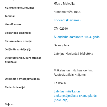
Rīga : Melodija
Fiziskais raksturojums:
hronometrāža 10:22
Temats:
Koncerti (klavieres)
Identifikators:
CM-02940
Vispārīgās piezīmes:
Skaņdarbs sarakstīts 1924. gadā
Fiziskais datu nesējs:
Skaņuplate
Oriģināla turētājs (*):
Latvijas Nacionālā bibliotēka
Struktūrvienība, kurā atrodas
oriģināls:
Mākslas un mūzikas centrs.
Audiovizuālais krājums
Oriģināla novietojuma kods:
Fs-3/496
Pieder kolekcijai:
Latvijas mūzika un
atskaņotājmāksla skaņu platēs
(Kolekcija)
Daļa no: