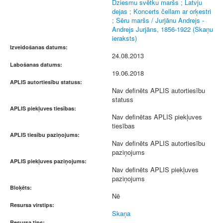
Dziesmu svētku maršs ; Latvju
dejas ; Koncerts čellam ar orķestri
; Sēru maršs / Jurjānu Andrejs -
Andrejs Jurjāns, 1856-1922 (Skaņu
ieraksts)
Izveidošanas datums:
24.08.2013
Labošanas datums:
19.06.2018
APLIS autortiesību statuss:
Nav definēts APLIS autortiesību
statuss
APLIS piekļuves tiesības:
Nav definētas APLIS piekļuves
tiesības
APLIS tiesību paziņojums:
Nav definēts APLIS autortiesību
paziņojums
APLIS piekļuves paziņojums:
Nav definēts APLIS piekļuves
paziņojums
Bloķēts:
Nē
Resursa virstips:
Skaņa
Resursa tips: