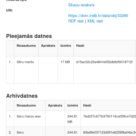
Skaņu ieraksts
URI:
https://dom.lndb.lv/data/obj/33265
RDF dati
|
XML dati
Pieejamās datnes
Nosaukums
Apraksts
Izmērs
Hash
1.
Sēru maršs
17 MB
d15ac02c25a4841b052dbfb55018712f
Arhīvdatnes
Nosaukums
Apraksts
Izmērs
Hash
1.
Seru marss.wav
244.81
7bd237c677b3750114ca05ffce7d2
MB
2.
Seru
244.81
60bd9e037123d391e6259f8a04bc3