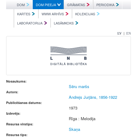
DOM
DOM PIEEJA
GRĀMATAS
PERIODIKA
KARTES
WWW ARHĪVS
KOLEKCIJAS
LABORATORIJA
LASĀMKOKS
|
LV
EN
Nosaukums:
Sēru maršs
Autors:
Andrejs Jurjāns, 1856-1922
Publicēšanas datums:
1973
Izdevējs:
Rīga : Melodija
Resursa virstips:
Skaņa
Resursa tips: