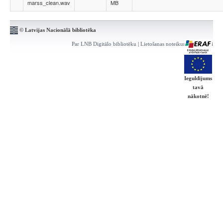
marss_clean.wav
MB
© Latvijas Nacionālā bibliotēka
Par LNB Digitālo bibliotēku
|
Lietošanas noteikumi
|
Kontakti
Ieguldījums
tavā
nākotnē!