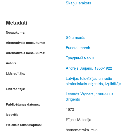
Skaņu ieraksts
Metadati
Nosaukums:
Sēru maršs
Alternatīvais nosaukums:
Funeral march
Alternatīvais nosaukums:
Траурный марш
Autors:
Andrejs Jurjāns, 1856-1922
Līdzradītājs:
Latvijas televīzijas un radio
simfoniskais orķestris, izpildītājs
Līdzradītājs:
Leonīds Vīgners, 1906-2001,
diriģents
Publicēšanas datums:
1973
Izdevējs:
Rīga : Melodija
Fiziskais raksturojums:
hronometrāža 7:25