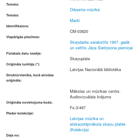
Temats:
Orķestra mūzika
Temats:
Marši
Identifikators:
CM-03820
Vispārīgās piezīmes:
Skaņdarbs sarakstīts 1907. gadā
un veltīts Jāņa Sietiņsona piemiņai
Fiziskais datu nesējs:
Skaņuplate
Oriģināla turētājs (*):
Latvijas Nacionālā bibliotēka
Struktūrvienība, kurā atrodas
oriģināls:
Mākslas un mūzikas centrs.
Audiovizuālais krājums
Oriģināla novietojuma kods:
Fs-3/497
Pieder kolekcijai:
Latvijas mūzika un
atskaņotājmāksla skaņu platēs
(Kolekcija)
Daļa no: