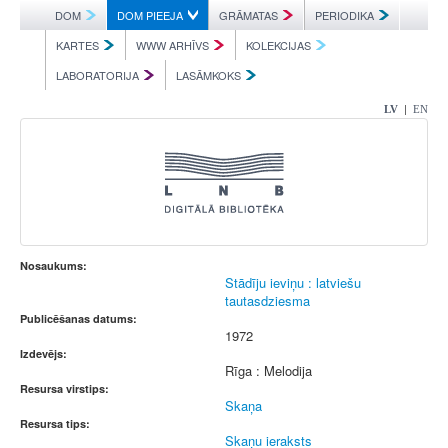
DOM
DOM PIEEJA
GRĀMATAS
PERIODIKA
KARTES
WWW ARHĪVS
KOLEKCIJAS
LABORATORIJA
LASĀMKOKS
|
LV
EN
Nosaukums:
Stādīju ieviņu : latviešu
tautasdziesma
Publicēšanas datums:
1972
Izdevējs:
Rīga : Melodija
Resursa virstips:
Skaņa
Resursa tips:
Skaņu ieraksts