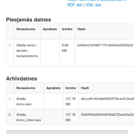
RDF dati
|
XML dati
Pieejamās datnes
Nosaukums
Apraksts
Izmērs
Hash
1.
Stādīju ieviņu :
8.88
b34fb4a7bf49871731d43442e62902c6
latviešu
MB
tautasdziesma
Arhīvdatnes
Nosaukums
Apraksts
Izmērs
Hash
1.
Stadiju
127.78
dbcce81404a8e695257f9cec912ea
ievinu.wav
MB
2.
Stadiju
127.78
54d0f020a6650e60f6a8723ae00a22
ievinu_clean.wav
MB