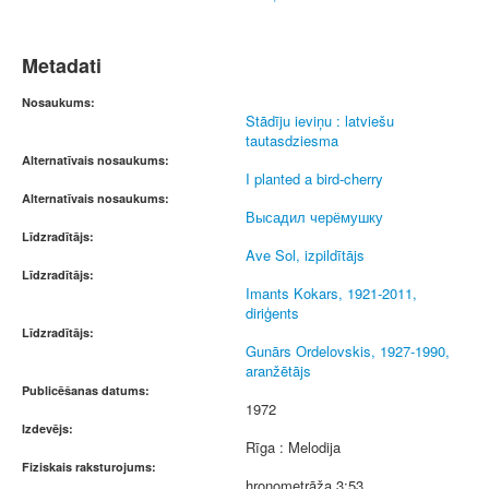
Metadati
Nosaukums:
Stādīju ieviņu : latviešu
tautasdziesma
Alternatīvais nosaukums:
I planted a bird-cherry
Alternatīvais nosaukums:
Высадил черёмушку
Līdzradītājs:
Ave Sol, izpildītājs
Līdzradītājs:
Imants Kokars, 1921-2011,
diriģents
Līdzradītājs:
Gunārs Ordelovskis, 1927-1990,
aranžētājs
Publicēšanas datums:
1972
Izdevējs:
Rīga : Melodija
Fiziskais raksturojums:
hronometrāža 3:53