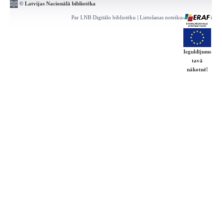
© Latvijas Nacionālā bibliotēka
Par LNB Digitālo bibliotēku
|
Lietošanas noteikumi
|
Kontakti
Ieguldījums
tavā
nākotnē!