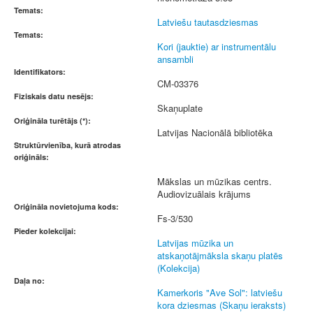
Temats:
Latviešu tautasdziesmas
Temats:
Kori (jauktie) ar instrumentālu
ansambli
Identifikators:
CM-03376
Fiziskais datu nesējs:
Skaņuplate
Oriģināla turētājs (*):
Latvijas Nacionālā bibliotēka
Struktūrvienība, kurā atrodas
oriģināls:
Mākslas un mūzikas centrs.
Audiovizuālais krājums
Oriģināla novietojuma kods:
Fs-3/530
Pieder kolekcijai:
Latvijas mūzika un
atskaņotājmāksla skaņu platēs
(Kolekcija)
Daļa no:
Kamerkoris "Ave Sol": latviešu
kora dziesmas (Skaņu ieraksts)