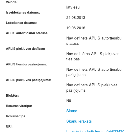
Valoda:
latviešu
Izveidošanas datums:
24.08.2013
Labošanas datums:
19.06.2018
APLIS autortiesību statuss:
Nav definēts APLIS autortiesību
statuss
APLIS piekļuves tiesības:
Nav definētas APLIS piekļuves
tiesības
APLIS tiesību paziņojums:
Nav definēts APLIS autortiesību
paziņojums
APLIS piekļuves paziņojums:
Nav definēts APLIS piekļuves
paziņojums
Bloķēts:
Nē
Resursa virstips:
Skaņa
Resursa tips:
Skaņu ieraksts
URI:
https://dom.lndb.lv/data/obj/33470