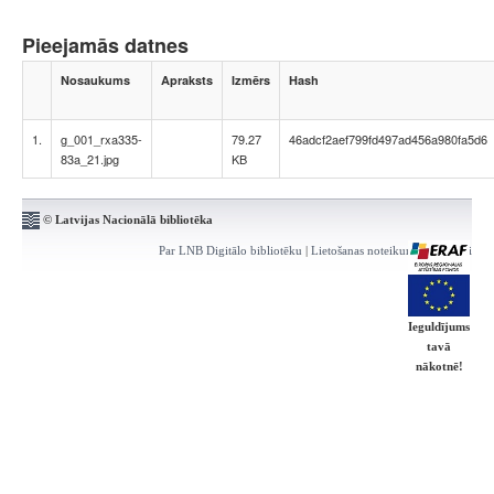
Pieejamās datnes
Nosaukums
Apraksts
Izmērs
Hash
1.
g_001_rxa335-
79.27
46adcf2aef799fd497ad456a980fa5d6
83a_21.jpg
KB
© Latvijas Nacionālā bibliotēka
Par LNB Digitālo bibliotēku
|
Lietošanas noteikumi
|
Kontakti
Ieguldījums
tavā
nākotnē!