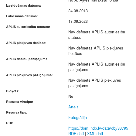
Izveidošanas datums:
24.08.2013
Labošanas datums:
13.09.2023
APLIS autortiesību statuss:
Nav definēts APLIS autortiesību
statuss
APLIS piekļuves tiesības:
Nav definētas APLIS piekļuves
tiesības
APLIS tiesību paziņojums:
Nav definēts APLIS autortiesību
paziņojums
APLIS piekļuves paziņojums:
Nav definēts APLIS piekļuves
paziņojums
Bloķēts:
Nē
Resursa virstips:
Attēls
Resursa tips:
Fotogrāfija
URI:
https://dom.lndb.lv/data/obj/33795
RDF dati
|
XML dati