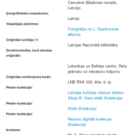
Cesvaine (Madonas novads,
Latvija)
Ģeogrāfiskais nosaukums:
Latvija
Vispārīgās piezīmes:
Fotogrāfija no L. Stankovices
albuma
Oriģināla turētājs (*):
Latvijas Nacionālā bibliotēka
Struktūrvienība, kurā atrodas
oriģināls:
Letonikas un Baltijas centrs. Reto
grāmatu un rokrakstu krājums
Oriģināla novietojuma kods:
LNB RXA 335, 83a, 6. lp.
Pieder kolekcijai:
Latvijas kultūras vēsture attēlos.
Sērija B: Vietu attēli (Kolekcija)
Pieder kolekcijai:
Attēli (Kolekcija)
Pieder kolekcijai:
Retumu digitālā kolekcija
(Kolekcija)
Izcelsme:
No A. Aļķes rokrakstu fonda