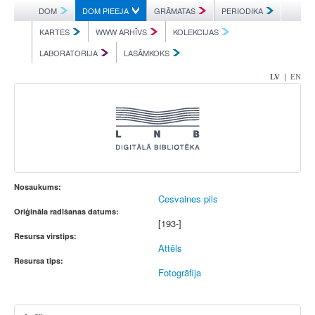
DOM
DOM PIEEJA
GRĀMATAS
PERIODIKA
KARTES
WWW ARHĪVS
KOLEKCIJAS
LABORATORIJA
LASĀMKOKS
|
LV
EN
Nosaukums:
Cesvaines pils
Oriģināla radīšanas datums:
[193-]
Resursa virstips:
Attēls
Resursa tips:
Fotogrāfija