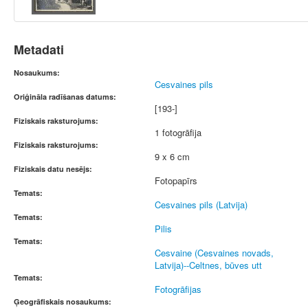
Metadati
Nosaukums:
Cesvaines pils
Oriģināla radīšanas datums:
[193-]
Fiziskais raksturojums:
1 fotogrāfija
Fiziskais raksturojums:
9 x 6 cm
Fiziskais datu nesējs:
Fotopapīrs
Temats:
Cesvaines pils (Latvija)
Temats:
Pilis
Temats:
Cesvaine (Cesvaines novads,
Latvija)--Celtnes, būves utt
Temats:
Fotogrāfijas
Ģeogrāfiskais nosaukums: