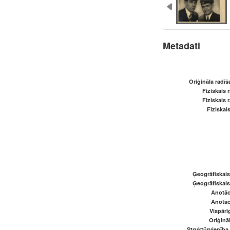
Metadati
Oriģināla radī
Fiziskais 
Fiziskais 
Fiziskai
Ģeogrāfiskai
Ģeogrāfiskai
Anotāci
Anotāci
Vispārī
Oriģināl
Struktūrvienība