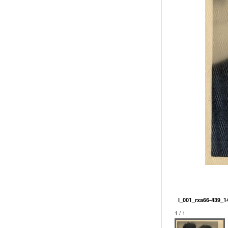
l_001_rxa66-439_1
1 / 1