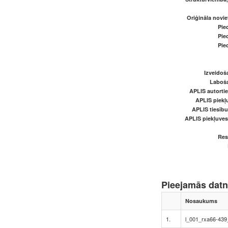
Oriģināla novi
Pied
Pied
Pied
Izveidoš
Laboš
APLIS autortie
APLIS piekļu
APLIS tiesīb
APLIS piekļuve
Res
Pieejamās dat
Nosaukums
1.
l_001_rxa66-439