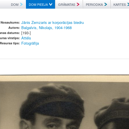
DOM
DOM PIEEJA
GRĀMATAS
PERIODIKA
KARTES
Jānis Zemzaris ar korporācijas biedru
Nosaukums:
Balgalvis, Nikolajs, 1904-1968
Autors:
[193-]
šanas datums:
Attēls
ursa virstips:
Fotogrāfija
Resursa tips: