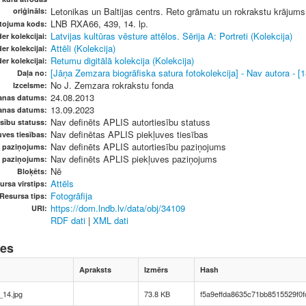
Letonikas un Baltijas centrs. Reto grāmatu un rokrakstu krājums
oriģināls:
LNB RXA66, 439, 14. lp.
etojuma kods:
Latvijas kultūras vēsture attēlos. Sērija A: Portreti (Kolekcija)
er kolekcijai:
Attēli (Kolekcija)
er kolekcijai:
Retumu digitālā kolekcija (Kolekcija)
er kolekcijai:
[Jāņa Zemzara biogrāfiska satura fotokolekcija] - Nav autora - [18
Daļa no:
No J. Zemzara rokrakstu fonda
Izcelsme:
24.08.2013
anas datums:
13.09.2023
anas datums:
Nav definēts APLIS autortiesību statuss
sību statuss:
Nav definētas APLIS piekļuves tiesības
ves tiesības:
Nav definēts APLIS autortiesību paziņojums
u paziņojums:
Nav definēts APLIS piekļuves paziņojums
s paziņojums:
Nē
Bloķēts:
Attēls
ursa virstips:
Fotogrāfija
Resursa tips:
https://dom.lndb.lv/data/obj/34109
URI:
RDF dati
|
XML dati
nes
Apraksts
Izmērs
Hash
_14.jpg
73.8 KB
f5a9effda8635c71bb8515529f0f