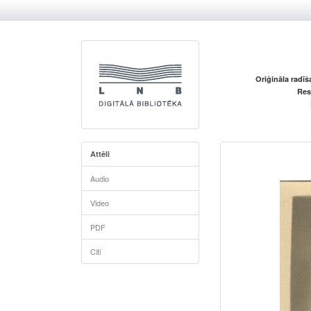
Oriģināla radī
Res
Attēli
Audio
Video
PDF
Citi