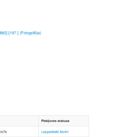
82]-[197-] (Fotogrāfija)
Piekļuves statuss
cb7b
Lejupielādēt
Atvērt