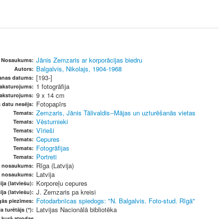
Jānis Zemzaris ar korporācijas biedru
Nosaukums:
Balgalvis, Nikolajs, 1904-1968
Autors:
[193-]
šanas datums:
1 fotogrāfija
raksturojums:
9 x 14 cm
raksturojums:
Fotopapīrs
s datu nesējs:
Zemzaris, Jānis Tālivaldis--Mājas un uzturēšanās vietas
Temats:
Vēsturnieki
Temats:
Vīrieši
Temats:
Cepures
Temats:
Fotogrāfijas
Temats:
Portreti
Temats:
Rīga (Latvija)
s nosaukums:
Latvija
s nosaukums:
Korporeļu cepures
ja (latviešu):
J. Zemzaris pa kreisi
ja (latviešu):
Fotodarbnīcas spiedogs: "N. Balgalvis. Foto-stud. Rīgā"
gās piezīmes:
Latvijas Nacionālā bibliotēka
a turētājs (*):
, kurā atrodas