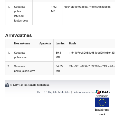
1.
Sesavas
1.92
6bc4cfb4bf95865af74fd46a08a5b868
polka :
MB
latviešu
tautas deja
Arhīvdatnes
Nosaukums
Apraksts
Izmērs
Hash
1.
Sesavas
69.1
1f544b7ec82068e984cdd504e6c483
polka.wav
MB
2.
Sesavas
34.55
74ce381e07f6e7d22287ee713cc76c
polka_clean.wav
MB
© Latvijas Nacionālā bibliotēka
Par LNB Digitālo bibliotēku
|
Lietošanas noteikumi
|
Kontakti
Ieguldījums
tavā