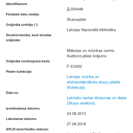
Identifikators:
Д-030446
Fiziskais datu nesējs:
Skaņuplate
Oriģināla turētājs (*):
Latvijas Nacionālā bibliotēka
Struktūrvienība, kurā atrodas
oriģināls:
Mākslas un mūzikas centrs.
Audiovizuālais krājums
Oriģināla novietojuma kods:
F-3/2452
Pieder kolekcijai:
Latvijas mūzika un
atskaņotājmāksla skaņu platēs
(Kolekcija)
Daļa no:
Latviešu tautas dziesmas un dejas
(Skaņu ieraksts)
Izveidošanas datums:
24.08.2013
Labošanas datums:
27.06.2018
APLIS autortiesību statuss: