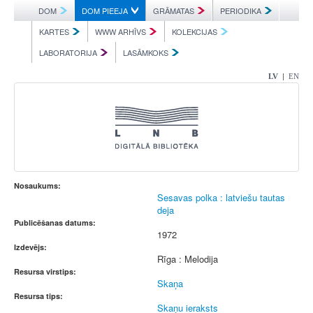
DOM
DOM PIEEJA
GRĀMATAS
PERIODIKA
KARTES
WWW ARHĪVS
KOLEKCIJAS
LABORATORIJA
LASĀMKOKS
|
LV
EN
Nosaukums:
Sesavas polka : latviešu tautas
deja
Publicēšanas datums:
1972
Izdevējs:
Rīga : Melodija
Resursa virstips:
Skaņa
Resursa tips:
Skaņu ieraksts