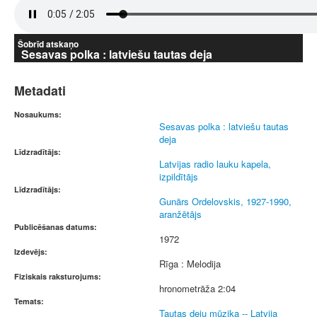
Šobrīd atskaņo
Sesavas polka : latviešu tautas deja
Metadati
Nosaukums:
Sesavas polka : latviešu tautas
deja
Līdzradītājs:
Latvijas radio lauku kapela,
izpildītājs
Līdzradītājs:
Gunārs Ordelovskis, 1927-1990,
aranžētājs
Publicēšanas datums:
1972
Izdevējs:
Rīga : Melodija
Fiziskais raksturojums:
hronometrāža 2:04
Temats:
Tautas deju mūzika -- Latvija