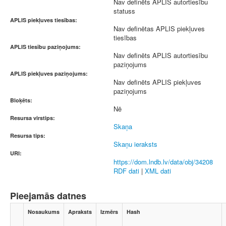
Nav definēts APLIS autortiesību
statuss
APLIS piekļuves tiesības:
Nav definētas APLIS piekļuves
tiesības
APLIS tiesību paziņojums:
Nav definēts APLIS autortiesību
paziņojums
APLIS piekļuves paziņojums:
Nav definēts APLIS piekļuves
paziņojums
Bloķēts:
Nē
Resursa virstips:
Skaņa
Resursa tips:
Skaņu ieraksts
URI:
https://dom.lndb.lv/data/obj/34208
RDF dati
|
XML dati
Pieejamās datnes
Nosaukums
Apraksts
Izmērs
Hash