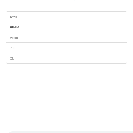
Attēli
Audio
Video
PDF
Citi