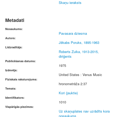
Skaņu ieraksts
Metadati
Nosaukums:
Pavasara dziesma
Autors:
Jēkabs Poruks, 1895-1963
Līdzradītājs:
Roberts Zuika, 1913-2015,
diriģents
Publicēšanas datums:
1975
Izdevējs:
United States : Venus Music
Fiziskais raksturojums:
hronometrāža 2:37
Temats:
Kori (jauktie)
Identifikators:
1010
Vispārīgās piezīmes:
Uz skaņuplates nav uzrādīts kora
nosaukums