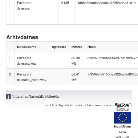
1.
Pavasara
6 MB
4d88b35acdbbade0cb759f2adea3101d
dziesma
Arhīvdatnes
Nosaukums
Apraksts
Izmērs
Hash
1.
Pavasara
86.38
8f32978f5aca5414e97549fb2f673
dziesma.wav
MB
2.
Pavasara
86.41
fd9569ef861533ea326aef8df0f88
dziesma_clean.wav
MB
© Latvijas Nacionālā bibliotēka
Par LNB Digitālo bibliotēku
|
Lietošanas noteikumi
|
Kontakti
Ieguldījums
tavā
nākotnē!