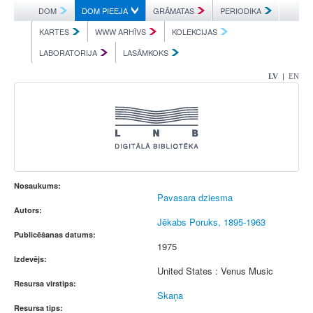
DOM
DOM PIEEJA
GRĀMATAS
PERIODIKA
KARTES
WWW ARHĪVS
KOLEKCIJAS
LABORATORIJA
LASĀMKOKS
|
LV
EN
Nosaukums:
Pavasara dziesma
Autors:
Jēkabs Poruks, 1895-1963
Publicēšanas datums:
1975
Izdevējs:
United States : Venus Music
Resursa virstips:
Skaņa
Resursa tips: