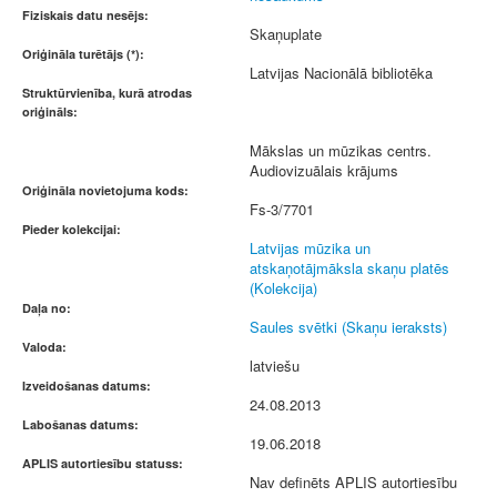
Fiziskais datu nesējs:
Skaņuplate
Oriģināla turētājs (*):
Latvijas Nacionālā bibliotēka
Struktūrvienība, kurā atrodas
oriģināls:
Mākslas un mūzikas centrs.
Audiovizuālais krājums
Oriģināla novietojuma kods:
Fs-3/7701
Pieder kolekcijai:
Latvijas mūzika un
atskaņotājmāksla skaņu platēs
(Kolekcija)
Daļa no:
Saules svētki (Skaņu ieraksts)
Valoda:
latviešu
Izveidošanas datums:
24.08.2013
Labošanas datums:
19.06.2018
APLIS autortiesību statuss:
Nav definēts APLIS autortiesību