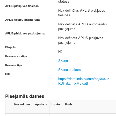
statuss
APLIS piekļuves tiesības:
Nav definētas APLIS piekļuves
tiesības
APLIS tiesību paziņojums:
Nav definēts APLIS autortiesību
paziņojums
APLIS piekļuves paziņojums:
Nav definēts APLIS piekļuves
paziņojums
Bloķēts:
Nē
Resursa virstips:
Skaņa
Resursa tips:
Skaņu ieraksts
URI:
https://dom.lndb.lv/data/obj/34495
RDF dati
|
XML dati
Pieejamās datnes
Nosaukums
Apraksts
Izmērs
Hash