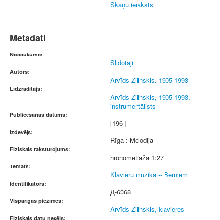
Skaņu ieraksts
Metadati
Nosaukums:
Slidotāji
Autors:
Arvīds Žilinskis, 1905-1993
Līdzradītājs:
Arvīds Žilinskis, 1905-1993,
instrumentālists
Publicēšanas datums:
[196-]
Izdevējs:
Rīga : Melodija
Fiziskais raksturojums:
hronometrāža 1:27
Temats:
Klavieru mūzika -- Bērniem
Identifikators:
Д-6368
Vispārīgās piezīmes:
Arvīds Žilinskis, klavieres
Fiziskais datu nesējs: