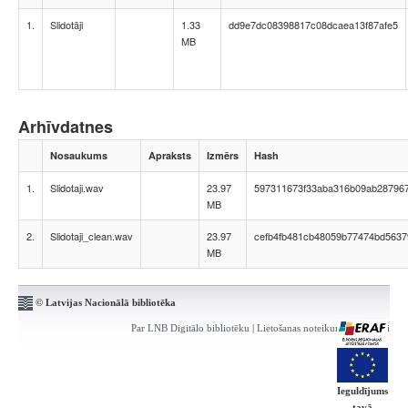
1.
Slidotāji
1.33
dd9e7dc08398817c08dcaea13f87afe5
MB
Arhīvdatnes
Nosaukums
Apraksts
Izmērs
Hash
1.
Slidotaji.wav
23.97
597311673f33aba316b09ab287967
MB
2.
Slidotaji_clean.wav
23.97
cefb4fb481cb48059b77474bd5637
MB
© Latvijas Nacionālā bibliotēka
Par LNB Digitālo bibliotēku
|
Lietošanas noteikumi
|
Kontakti
Ieguldījums
tavā