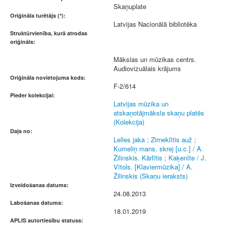
Skaņuplate
Oriģināla turētājs (*):
Latvijas Nacionālā bibliotēka
Struktūrvienība, kurā atrodas
oriģināls:
Mākslas un mūzikas centrs.
Audiovizuālais krājums
Oriģināla novietojuma kods:
F-2/614
Pieder kolekcijai:
Latvijas mūzika un
atskaņotājmāksla skaņu platēs
(Kolekcija)
Daļa no:
Lelles jaka ; Zirneklītis auž ;
Kumeliņ mans, skrej [u.c.] / A.
Žilinskis. Kārlītis ; Kaķenīte / J.
Vītols. [Klaviermūzika] / A.
Žilinskis (Skaņu ieraksts)
Izveidošanas datums:
24.08.2013
Labošanas datums:
18.01.2019
APLIS autortiesību statuss: