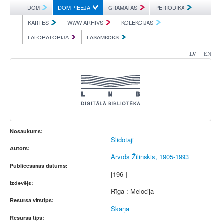
DOM
DOM PIEEJA
GRĀMATAS
PERIODIKA
KARTES
WWW ARHĪVS
KOLEKCIJAS
LABORATORIJA
LASĀMKOKS
|
LV
EN
Nosaukums:
Slidotāji
Autors:
Arvīds Žilinskis, 1905-1993
Publicēšanas datums:
[196-]
Izdevējs:
Rīga : Melodija
Resursa virstips:
Skaņa
Resursa tips: