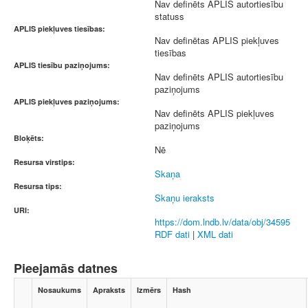
Nav definēts APLIS autortiesību
statuss
APLIS piekļuves tiesības:
Nav definētas APLIS piekļuves
tiesības
APLIS tiesību paziņojums:
Nav definēts APLIS autortiesību
paziņojums
APLIS piekļuves paziņojums:
Nav definēts APLIS piekļuves
paziņojums
Bloķēts:
Nē
Resursa virstips:
Skaņa
Resursa tips:
Skaņu ieraksts
URI:
https://dom.lndb.lv/data/obj/34595
RDF dati
|
XML dati
Pieejamās datnes
Nosaukums
Apraksts
Izmērs
Hash