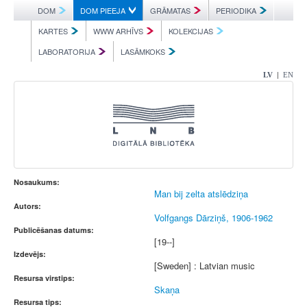
DOM
DOM PIEEJA
GRĀMATAS
PERIODIKA
KARTES
WWW ARHĪVS
KOLEKCIJAS
LABORATORIJA
LASĀMKOKS
|
LV
EN
Nosaukums:
Man bij zelta atslēdziņa
Autors:
Volfgangs Dārziņš, 1906-1962
Publicēšanas datums:
[19--]
Izdevējs:
[Sweden] : Latvian music
Resursa virstips:
Skaņa
Resursa tips: