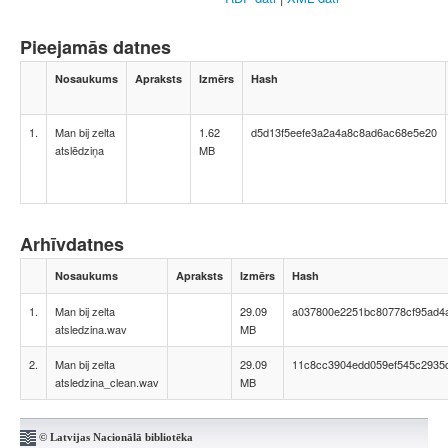
Pieejamās datnes
Nosaukums
Apraksts
Izmērs
Hash
1.
Man bij zelta
1.62
d5d13f5eefe3a2a4a8c8ad6ac68e5e20
atslēdziņa
MB
Arhīvdatnes
Nosaukums
Apraksts
Izmērs
Hash
1.
Man bij zelta
29.09
a037800e2251bc80778cf95ad4
atsledzina.wav
MB
2.
Man bij zelta
29.09
11c8cc3904edd059ef545c2935
atsledzina_clean.wav
MB
© Latvijas Nacionālā bibliotēka