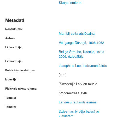
Skaņu ieraksts
Metadati
Nosaukums:
Man bij zelta atslēdziņa
Autors:
Volfgangs Dārziņš, 1906-1962
Līdzradītājs:
Bidiņa-Štraube, Ksenija, 1910-
2006, dziedātājs
Līdzradītājs:
Josephine Lee, instrumentālists
Publicēšanas datums:
[19--]
Izdevējs:
[Sweden] : Latvian music
Fiziskais raksturojums:
hronometrāža 1:46
Temats:
Latviešu tautasdziesmas
Temats:
Dziesmas (vidēja balss) ar
klavierēm