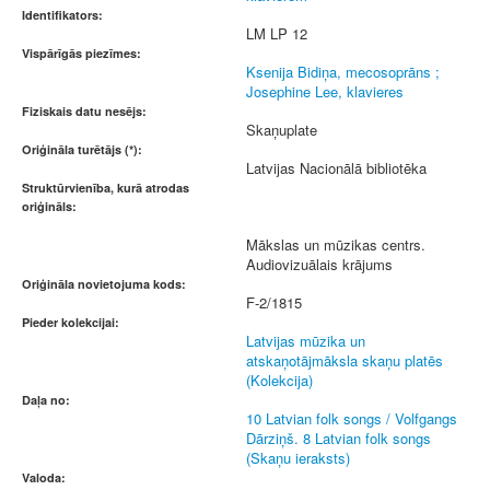
Identifikators:
LM LP 12
Vispārīgās piezīmes:
Ksenija Bidiņa, mecosoprāns ;
Josephine Lee, klavieres
Fiziskais datu nesējs:
Skaņuplate
Oriģināla turētājs (*):
Latvijas Nacionālā bibliotēka
Struktūrvienība, kurā atrodas
oriģināls:
Mākslas un mūzikas centrs.
Audiovizuālais krājums
Oriģināla novietojuma kods:
F-2/1815
Pieder kolekcijai:
Latvijas mūzika un
atskaņotājmāksla skaņu platēs
(Kolekcija)
Daļa no:
10 Latvian folk songs / Volfgangs
Dārziņš. 8 Latvian folk songs
(Skaņu ieraksts)
Valoda: