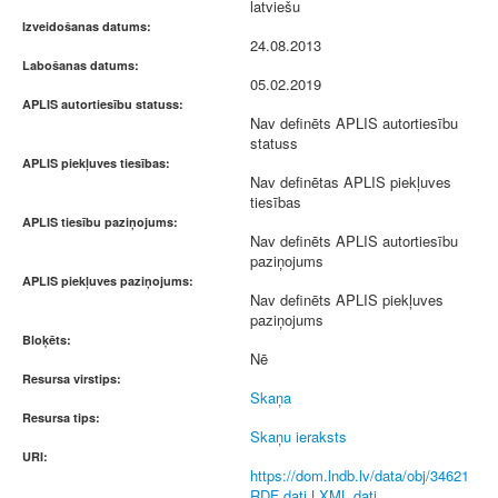
latviešu
Izveidošanas datums:
24.08.2013
Labošanas datums:
05.02.2019
APLIS autortiesību statuss:
Nav definēts APLIS autortiesību
statuss
APLIS piekļuves tiesības:
Nav definētas APLIS piekļuves
tiesības
APLIS tiesību paziņojums:
Nav definēts APLIS autortiesību
paziņojums
APLIS piekļuves paziņojums:
Nav definēts APLIS piekļuves
paziņojums
Bloķēts:
Nē
Resursa virstips:
Skaņa
Resursa tips:
Skaņu ieraksts
URI:
https://dom.lndb.lv/data/obj/34621
RDF dati
|
XML dati