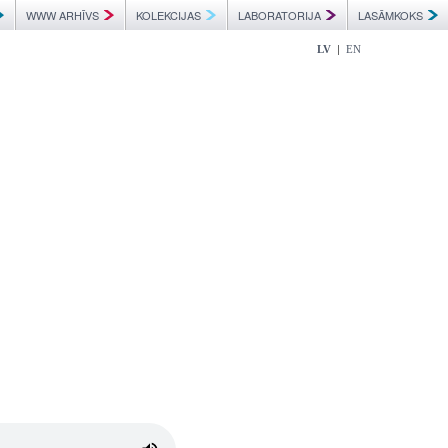
WWW ARHĪVS
KOLEKCIJAS
LABORATORIJA
LASĀMKOKS
|
LV
EN