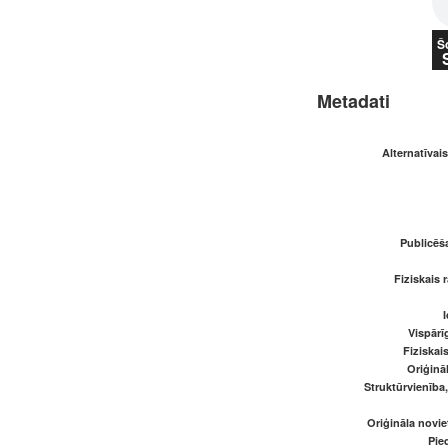
Š
Metadati
Alternatīva
Publicēš
Fiziskais 
I
Vispārī
Fiziskai
Oriģināl
Struktūrvienība
Oriģināla novi
Pied