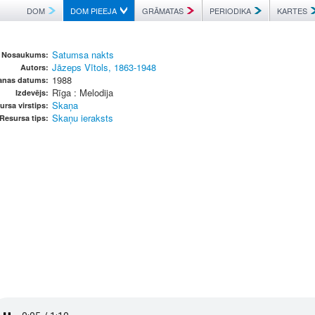
DOM
DOM PIEEJA
GRĀMATAS
PERIODIKA
KARTES
Satumsa nakts
Nosaukums:
Jāzeps Vītols, 1863-1948
Autors:
1988
anas datums:
Rīga : Melodija
Izdevējs:
Skaņa
ursa virstips:
Skaņu ieraksts
Resursa tips: