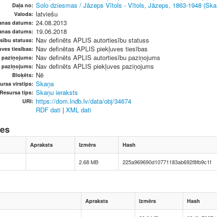
Solo dziesmas / Jāzeps Vītols - Vītols, Jāzeps, 1863-1948 (Ska
Daļa no:
latviešu
Valoda:
24.08.2013
anas datums:
19.06.2018
anas datums:
Nav definēts APLIS autortiesību statuss
sību statuss:
Nav definētas APLIS piekļuves tiesības
ves tiesības:
Nav definēts APLIS autortiesību paziņojums
u paziņojums:
Nav definēts APLIS piekļuves paziņojums
s paziņojums:
Nē
Bloķēts:
Skaņa
ursa virstips:
Skaņu ieraksts
Resursa tips:
https://dom.lndb.lv/data/obj/34674
URI:
RDF dati
|
XML dati
nes
Apraksts
Izmērs
Hash
2.68 MB
225a969690d10771183ab692f8fb9c1f
Apraksts
Izmērs
Hash