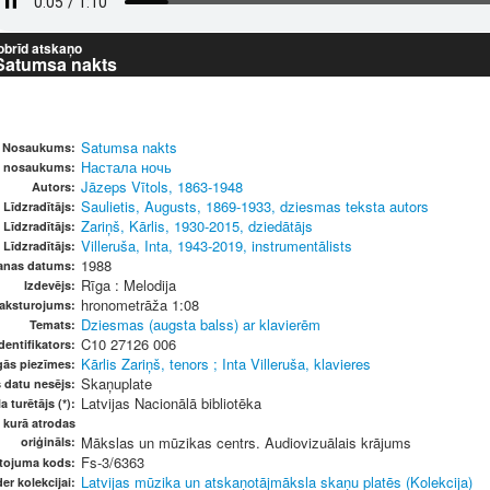
obrīd atskaņo
Satumsa nakts
Satumsa nakts
Nosaukums:
Настала ночь
is nosaukums:
Jāzeps Vītols, 1863-1948
Autors:
Saulietis, Augusts, 1869-1933, dziesmas teksta autors
Līdzradītājs:
Zariņš, Kārlis, 1930-2015, dziedātājs
Līdzradītājs:
Villeruša, Inta, 1943-2019, instrumentālists
Līdzradītājs:
1988
anas datums:
Rīga : Melodija
Izdevējs:
hronometrāža 1:08
raksturojums:
Dziesmas (augsta balss) ar klavierēm
Temats:
C10 27126 006
dentifikators:
Kārlis Zariņš, tenors ; Inta Villeruša, klavieres
gās piezīmes:
Skaņuplate
s datu nesējs:
Latvijas Nacionālā bibliotēka
a turētājs (*):
, kurā atrodas
Mākslas un mūzikas centrs. Audiovizuālais krājums
oriģināls:
Fs-3/6363
etojuma kods:
Latvijas mūzika un atskaņotājmāksla skaņu platēs (Kolekcija)
er kolekcijai: