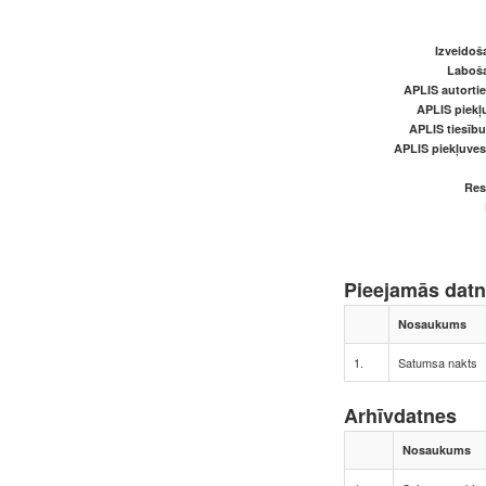
Izveidoš
Laboš
APLIS autortie
APLIS piekļu
APLIS tiesīb
APLIS piekļuve
Res
Pieejamās dat
Nosaukums
1.
Satumsa nakts
Arhīvdatnes
Nosaukums