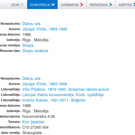
DOM
DOM PIEEJA
GRĀMATAS
PERIODIKA
KARTES
Dūkņu sils
Nosaukums:
Jāzeps Vītols, 1863-1948
Autors:
1988
anas datums:
Rīga : Melodija
Izdevējs:
Skaņa
ursa virstips:
Skaņu ieraksts
Resursa tips:
Dūkņu sils
Nosaukums:
Jāzeps Vītols, 1863-1948
Autors:
Vilis Plūdons, 1874-1940, dziesmas teksta autors
Līdzradītājs:
Latvijas Valsts konservatorija. Koris, izpildītājs
Līdzradītājs:
Imants Kokars, 1921-2011, diriģents
Līdzradītājs:
1988
anas datums:
Rīga : Melodija
Izdevējs:
hronometrāža 4:05
raksturojums:
Kori (jauktie)
Temats:
C10 27245 004
dentifikators:
Skaņuplate
s datu nesējs: