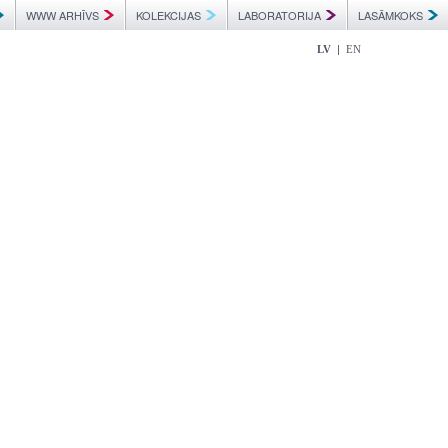
WWW ARHĪVS
KOLEKCIJAS
LABORATORIJA
LASĀMKOKS
|
LV
EN