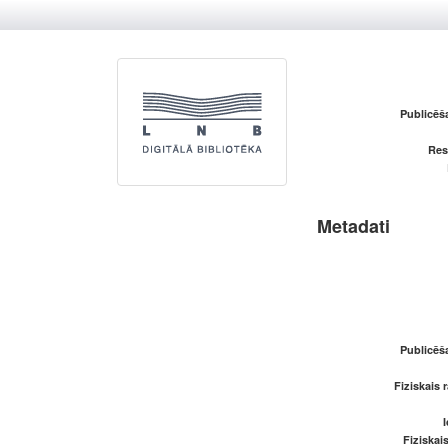
Publicēš
Res
Metadati
Publicēš
Fiziskais 
I
Fiziskai