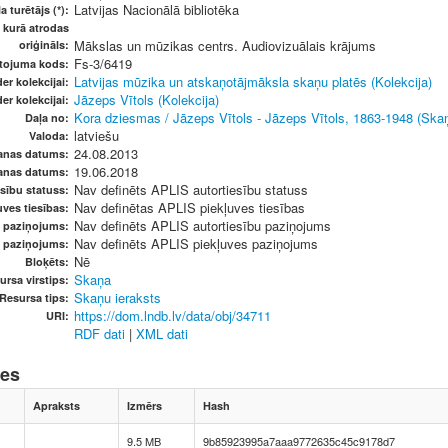
Latvijas Nacionālā bibliotēka
a turētājs (*):
, kurā atrodas
Mākslas un mūzikas centrs. Audiovizuālais krājums
oriģināls:
Fs-3/6419
etojuma kods:
Latvijas mūzika un atskaņotājmāksla skaņu platēs (Kolekcija)
er kolekcijai:
Jāzeps Vītols (Kolekcija)
er kolekcijai:
Kora dziesmas / Jāzeps Vītols - Jāzeps Vītols, 1863-1948 (Skaņ
Daļa no:
latviešu
Valoda:
24.08.2013
anas datums:
19.06.2018
anas datums:
Nav definēts APLIS autortiesību statuss
sību statuss:
Nav definētas APLIS piekļuves tiesības
ves tiesības:
Nav definēts APLIS autortiesību paziņojums
u paziņojums:
Nav definēts APLIS piekļuves paziņojums
s paziņojums:
Nē
Bloķēts:
Skaņa
ursa virstips:
Skaņu ieraksts
Resursa tips:
https://dom.lndb.lv/data/obj/34711
URI:
RDF dati
|
XML dati
nes
Apraksts
Izmērs
Hash
9.5 MB
9b85923995a7aaa9772635c45c9178d7