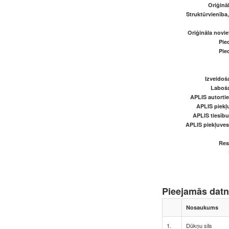
Oriģināl
Struktūrvienība
Oriģināla novi
Pied
Pied
Izveidoš
Laboš
APLIS autortie
APLIS piekļu
APLIS tiesīb
APLIS piekļuve
Res
Pieejamās dat
Nosaukums
1.
Dūkņu sils